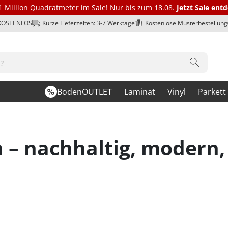
1 Million Quadratmeter im Sale! Nur bis zum 18.08.
Jetzt Sale ent
 KOSTENLOS
Kurze Lieferzeiten: 3-7 Werktage
Kostenlose Musterbestellung
BodenOUTLET
Laminat
Vinyl
Parkett
– nachhaltig, modern, 