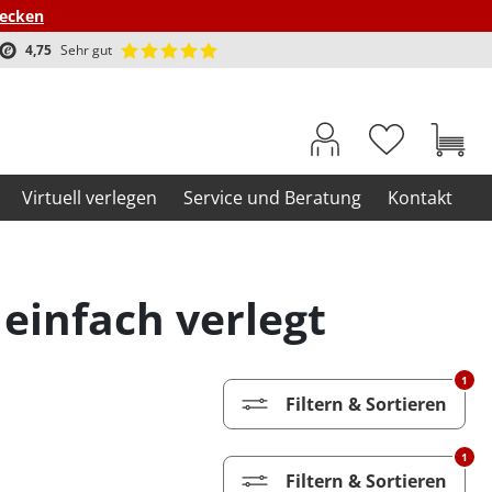
decken
4,75
Sehr gut
Virtuell verlegen
Service und Beratung
Kontakt
einfach verlegt
1
Filtern & Sortieren
1
Filtern & Sortieren