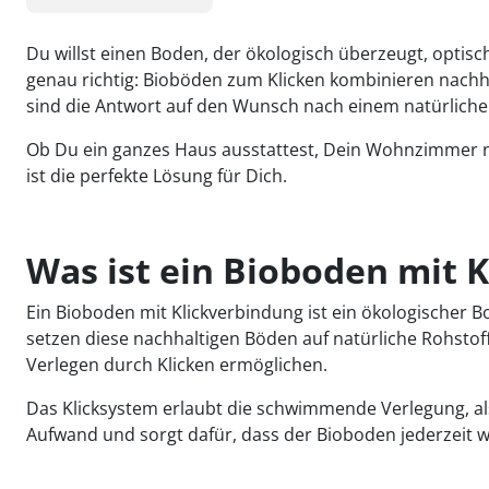
Kiwi now
Pflegemittel Laminat
Vinylboden zum Klicken
Feuchtraumgeeignet
Sonstiges
Zubehör
Endkappen - Höhe 40 mm
sonstige Schienen
Kiwi now
Fischgrät
Pflegemittel Multilayer
Fuge (4-seitig)
Windmöller
Fase (2-seitig)
Fußleisten
Dämmung
Vinylboden zum Kleben
Fußbodenheizung geeignet
Feuchtraumgeeignet
Pflegemittel Bioböden
Kronoflooring
Endkappen - Höhe 58 mm
Zubehör
zum Klicken
Du willst einen Boden, der ökologisch überzeugt, optisch 
Kronoflooring
Pflegemittel Parkett
Fuge (4-seitig)
sonstiges Zubehör
Fußleisten
klicken & kleben
Bioböden von BoDomo
Fußbodenheizung geeignet
Dämmung
Sonstige Fußleistenabschlüsse
genau richtig: Bioböden zum Klicken kombinieren nachha
Pflegemittel Vinylböden
zum Kleben
Kronotex
MyStyle
Microfase
sonstiges Zubehör
sind die Antwort auf den Wunsch nach einem natürliche
Vinylböden mit integrierter Dämmung
Fußleisten
Dämmung
zum Schrauben
O.R.C.A
MyStyle
Realfuge
Vinylböden ohne integrierte Dämmung
sonstiges Zubehör
Fußleisten
Ob Du ein ganzes Haus ausstattest, Dein Wohnzimmer n
O.R.C.A
ist die perfekte Lösung für Dich.
sonstiges Zubehör
Klebe-Vinyl Zubehör
Prinz
Windmöller
Was ist ein Bioboden mit 
Wolfcraft
Ein Bioboden mit Klickverbindung ist ein ökologischer
setzen diese nachhaltigen Böden auf natürliche Rohstoff
Wulff
Verlegen durch Klicken ermöglichen.
Das Klicksystem erlaubt die schwimmende Verlegung, also
Aufwand und sorgt dafür, dass der Bioboden jederzeit