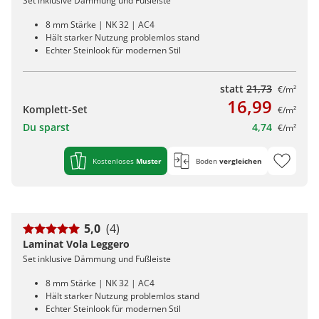
Set inklusive Dämmung und Fußleiste
8 mm Stärke | NK 32 | AC4
Hält starker Nutzung problemlos stand
Echter Steinlook für modernen Stil
statt
21,73
€/m²
16,99
Komplett-Set
€/m²
Du sparst
4,74
€/m²
Kostenloses
Muster
Boden
vergleichen
5,0
(4)
Laminat Vola Leggero
Set inklusive Dämmung und Fußleiste
8 mm Stärke | NK 32 | AC4
Hält starker Nutzung problemlos stand
Echter Steinlook für modernen Stil