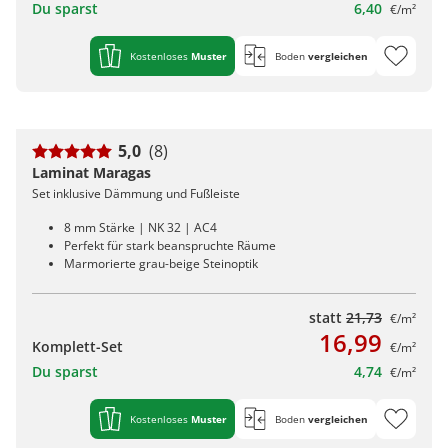
Du sparst
6,40
€/m²
Kostenloses
Muster
Boden
vergleichen
5,0
(8)
Laminat Maragas
Set inklusive Dämmung und Fußleiste
8 mm Stärke | NK 32 | AC4
Perfekt für stark beanspruchte Räume
Marmorierte grau-beige Steinoptik
statt
21,73
€/m²
16,99
Komplett-Set
€/m²
Du sparst
4,74
€/m²
Kostenloses
Muster
Boden
vergleichen