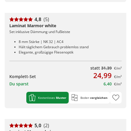
4,8
(5)
Laminat Marmor white
Set inklusive Dämmung und Fußleiste
8 mm Stärke | NK 32 | AC4
Hält täglichem Gebrauch problemlos stand
Elegante, großzügige Fliesenoptik
statt
31,39
€/m²
24,99
Komplett-Set
€/m²
Du sparst
6,40
€/m²
Kostenloses
Muster
Boden
vergleichen
5,0
(2)