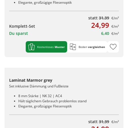
Elegante, großzügige Fliesenoptik
statt
31,39
€/m²
24,99
Komplett-Set
€/m²
Du sparst
6,40
€/m²
Kostenloses
Muster
Boden
vergleichen
Laminat Marmor grey
Set inklusive Dämmung und Fußleiste
8 mm Stärke | NK 32 | AC4
Hält täglichem Gebrauch problemlos stand
Elegante, großzügige Fliesenoptik
statt
31,39
€/m²