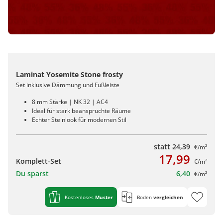
Laminat Yosemite Stone frosty
Set inklusive Dämmung und Fußleiste
8 mm Stärke | NK 32 | AC4
Ideal für stark beanspruchte Räume
Echter Steinlook für modernen Stil
statt
24,39
€/m²
17,99
Komplett-Set
€/m²
Du sparst
6,40
€/m²
Kostenloses
Muster
Boden
vergleichen