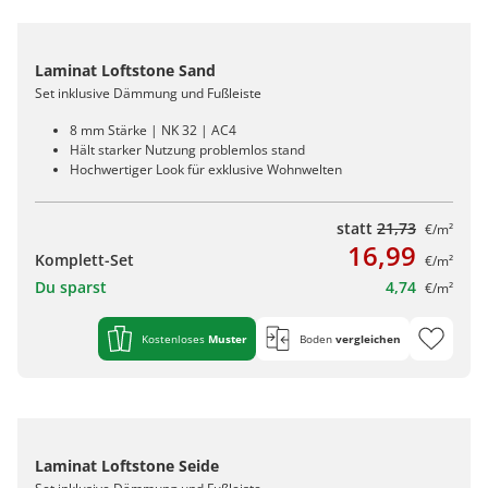
Laminat Loftstone Sand
Set inklusive Dämmung und Fußleiste
8 mm Stärke | NK 32 | AC4
Hält starker Nutzung problemlos stand
Hochwertiger Look für exklusive Wohnwelten
statt
21,73
€/m²
16,99
Komplett-Set
€/m²
Du sparst
4,74
€/m²
Kostenloses
Muster
Boden
vergleichen
Laminat Loftstone Seide