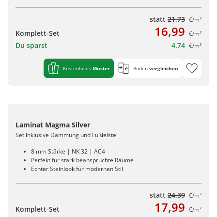
statt
21,73
€/m²
16,99
Komplett-Set
€/m²
Du sparst
4,74
€/m²
Kostenloses
Muster
Boden
vergleichen
Laminat Magma Silver
Set inklusive Dämmung und Fußleiste
8 mm Stärke | NK 32 | AC4
Perfekt für stark beanspruchte Räume
Echter Steinlook für modernen Stil
statt
24,39
€/m²
17,99
Komplett-Set
€/m²