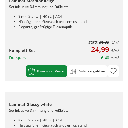
Laminat Marmor beige
Set inklusive Dämmung und Fußleiste
8 mm Stärke | NK 32 | AC4
Hält täglichem Gebrauch problemlos stand
Elegante, großzügige Fliesenoptik
statt
31,39
€/m²
24,99
Komplett-Set
€/m²
Du sparst
6,40
€/m²
Kostenloses
Muster
Boden
vergleichen
Laminat Glossy white
Set inklusive Dämmung und Fußleiste
8 mm Stärke | NK 32 | AC4
Hält täglichem Gebrauch problemlos stand