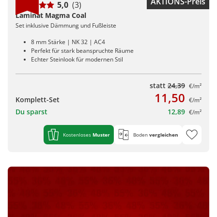
AKTIONS-Preis
5,0
(3)
Laminat Magma Coal
Set inklusive Dämmung und Fußleiste
8 mm Stärke | NK 32 | AC4
Perfekt für stark beanspruchte Räume
Echter Steinlook für modernen Stil
statt
24,39
€/m²
11,50
Komplett-Set
€/m²
Du sparst
12,89
€/m²
Kostenloses
Muster
Boden
vergleichen