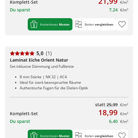
21,99
Komplett-Set
€/m²
Du sparst
7,24
€/m²
Kostenloses
Muster
Boden
vergleichen
5,0
(1)
Laminat Eiche Orient Natur
Set inklusive Dämmung und Fußleiste
8 mm Stärke | NK 32 | AC4
Ideal für stark beanspruchte Räume
Authentische Fugen für die Dielen-Optik
statt
25,39
€/m²
18,99
Komplett-Set
€/m²
Du sparst
6,40
€/m²
Kostenloses
Muster
Boden
vergleichen