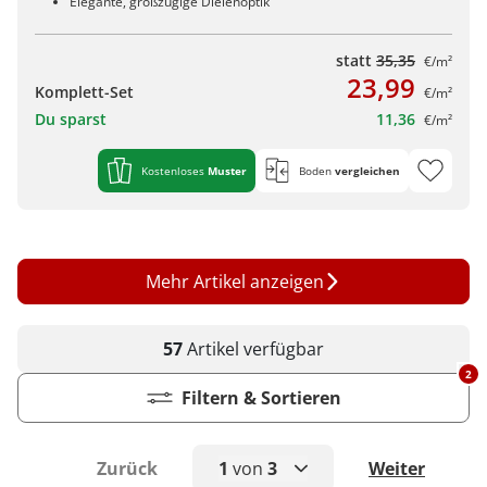
Elegante, großzügige Dielenoptik
statt
35,35
€/m²
23,99
Komplett-Set
€/m²
Du sparst
11,36
€/m²
Kostenloses
Muster
Boden
vergleichen
Mehr Artikel anzeigen
57
Artikel
verfügbar
2
Filtern & Sortieren
Zurück
1
von
3
Weiter