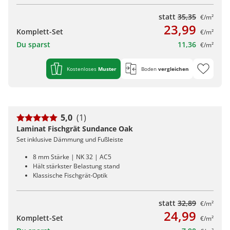
statt
35,35
€/m²
23,99
Komplett-Set
€/m²
Du sparst
11,36
€/m²
Kostenloses
Muster
Boden
vergleichen
5,0
(1)
Laminat Fischgrät Sundance Oak
Set inklusive Dämmung und Fußleiste
8 mm Stärke | NK 32 | AC5
Hält stärkster Belastung stand
Klassische Fischgrät-Optik
statt
32,89
€/m²
24,99
Komplett-Set
€/m²