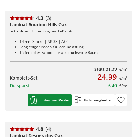
4,3
(3)
Laminat Bourbon Hills Oak
Set inklusive Dämmung und Fußleiste
14 mm Stärke | NK 33 | AC6
Langlebiger Boden für jede Belastung
Tiefer, edler Farbton für anspruchsvolle Räume
statt
31,39
€/m²
24,99
Komplett-Set
€/m²
Du sparst
6,40
€/m²
Kostenloses
Muster
Boden
vergleichen
4,8
(4)
Laminat Desperados Oak