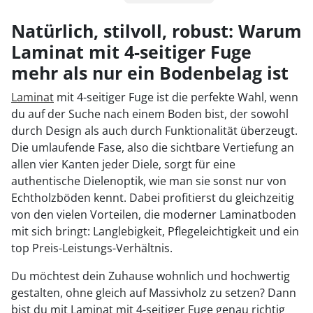
1
Natürlich, stilvoll, robust: Warum
Laminat mit 4-seitiger Fuge
2
mehr als nur ein Bodenbelag ist
3
Laminat
mit 4-seitiger Fuge ist die perfekte Wahl, wenn
du auf der Suche nach einem Boden bist, der sowohl
durch Design als auch durch Funktionalität überzeugt.
Die umlaufende Fase, also die sichtbare Vertiefung an
allen vier Kanten jeder Diele, sorgt für eine
authentische Dielenoptik, wie man sie sonst nur von
Echtholzböden kennt. Dabei profitierst du gleichzeitig
von den vielen Vorteilen, die moderner Laminatboden
mit sich bringt: Langlebigkeit, Pflegeleichtigkeit und ein
top Preis-Leistungs-Verhältnis.
Du möchtest dein Zuhause wohnlich und hochwertig
gestalten, ohne gleich auf Massivholz zu setzen? Dann
bist du mit Laminat mit 4-seitiger Fuge genau richtig