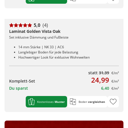
5,0
(4)
Laminat Golden Vista Oak
Set inklusive Dämmung und Fußleiste
14 mm Stärke | NK 33 | AC6
Langlebiger Boden für jede Belastung
Hochwertiger Look für exklusive Wohnwelten
statt
31,39
€/m²
24,99
Komplett-Set
€/m²
Du sparst
6,40
€/m²
Kostenloses
Muster
Boden
vergleichen