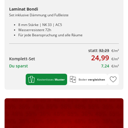
Laminat Bondi
Set inklusive Dämmung und Fußleiste
8 mm Stärke | NK 33 | AC5
Wasserresistent 72h
Für jede Beanspruchung und alle Räume
statt
32,23
€/m²
24,99
Komplett-Set
€/m²
Du sparst
7,24
€/m²
Kostenloses
Muster
Boden
vergleichen