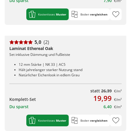
Du sparst
7,90
€/m²
Kostenloses
Muster
Boden
vergleichen
5,0
(2)
Laminat Ethereal Oak
Set inklusive Dämmung und Fußleiste
12 mm Stärke | NK 33 | AC5
Hält jahrelanger starker Nutzung stand
Natürlicher Eichenlook in edlem Grau
statt
26,39
€/m²
19,99
Komplett-Set
€/m²
Du sparst
6,40
€/m²
Kostenloses
Muster
Boden
vergleichen