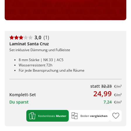
3,0
(1)
Laminat Santa Cruz
Set inklusive Dämmung und Fußleiste
8 mm Stärke | NK 33 | AC5
Wasserresistent 72h
Für jede Beanspruchung und alle Räume
statt
32,23
€/m²
24,99
Komplett-Set
€/m²
Du sparst
7,24
€/m²
Kostenloses
Muster
Boden
vergleichen