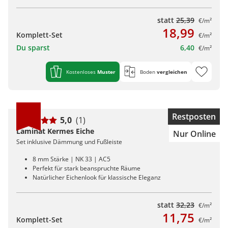
statt
25,39
€/m²
18,99
Komplett-Set
€/m²
Du sparst
6,40
€/m²
Kostenloses
Muster
Boden
vergleichen
Restposten
5,0
(1)
Laminat Kermes Eiche
Nur Online
Set inklusive Dämmung und Fußleiste
8 mm Stärke | NK 33 | AC5
Perfekt für stark beanspruchte Räume
Natürlicher Eichenlook für klassische Eleganz
statt
32,23
€/m²
11,75
Komplett-Set
€/m²