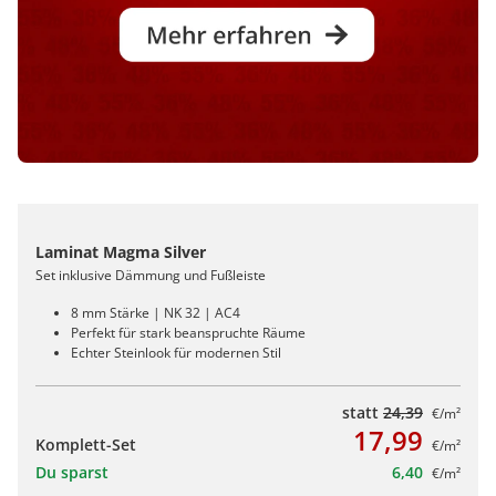
Laminat Magma Silver
Set inklusive Dämmung und Fußleiste
8 mm Stärke | NK 32 | AC4
Perfekt für stark beanspruchte Räume
Echter Steinlook für modernen Stil
statt
24,39
€/m²
17,99
Komplett-Set
€/m²
Du sparst
6,40
€/m²