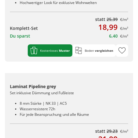
Hochwertiger Look für exklusive Wohnwelten
statt
25,39
€/m²
18,99
Komplett-Set
€/m²
Du sparst
6,40
€/m²
Kostenloses
Muster
Boden
vergleichen
Laminat Pipeline grey
Set inklusive Dämmung und Fußleiste
8 mm Stärke | NK 33 | AC5
Wasserresistent 72h
Für jede Beanspruchung und alle Räume
statt
29,23
€/m²