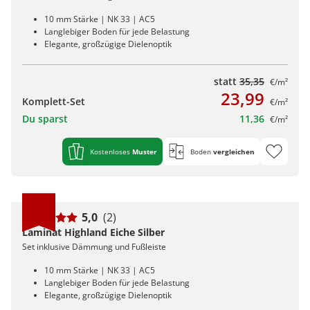
10 mm Stärke | NK 33 | AC5
Langlebiger Boden für jede Belastung
Elegante, großzügige Dielenoptik
statt
35,35
€/m²
23,99
Komplett-Set
€/m²
Du sparst
11,36
€/m²
Kostenloses
Muster
Boden
vergleichen
5,0
(2)
Laminat Highland Eiche Silber
Set inklusive Dämmung und Fußleiste
10 mm Stärke | NK 33 | AC5
Langlebiger Boden für jede Belastung
Elegante, großzügige Dielenoptik