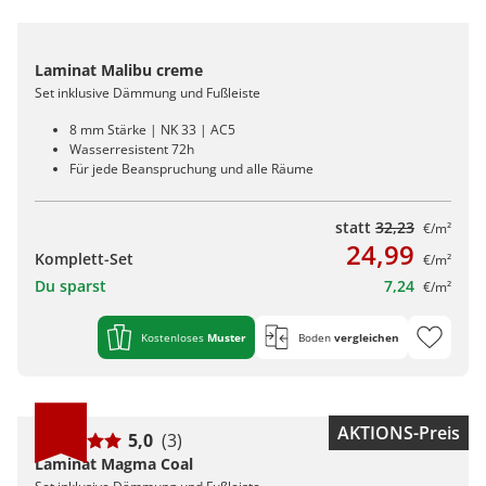
Laminat Malibu creme
Set inklusive Dämmung und Fußleiste
8 mm Stärke | NK 33 | AC5
Wasserresistent 72h
Für jede Beanspruchung und alle Räume
statt
32,23
€/m²
24,99
Komplett-Set
€/m²
Du sparst
7,24
€/m²
Kostenloses
Muster
Boden
vergleichen
AKTIONS-Preis
5,0
(3)
Laminat Magma Coal