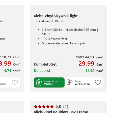
Klebe-Vinyl Skywalk light
ste
Set inklusive Fußleiste
2,5 mm Stärke | Nutzschicht: 0,55 mm |
NK 33
uckt
100 % Wasserfest
Moderne elegante Fliesenoptik
tt
18,73
statt
44,91
€/m²
€/m²
3,99
29,99
Komplett-Set
€/m²
€/m²
4,74
Du sparst
14,92
€/m²
€/m²
Kostenloses
Boden
ichen
Muster
vergleichen
5,0
(1)
Klick-Vinyl Boulders Bay Creme