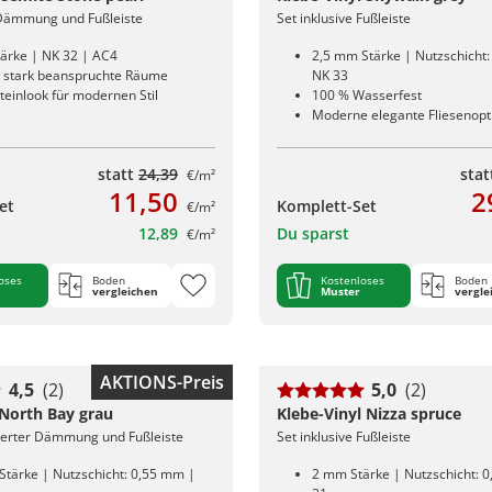
 Dämmung und Fußleiste
Set inklusive Fußleiste
ärke | NK 32 | AC4
2,5 mm Stärke | Nutzschicht
ür stark beanspruchte Räume
NK 33
teinlook für modernen Stil
100 % Wasserfest
Moderne elegante Fliesenopt
statt
24,39
sta
€/m²
11,50
2
et
Komplett-Set
€/m²
12,89
Du sparst
€/m²
oses
Boden
Kostenloses
Boden
vergleichen
Muster
vergle
AKTIONS-Preis
4,5
(2)
5,0
(2)
 North Bay grau
Klebe-Vinyl Nizza spruce
rierter Dämmung und Fußleiste
Set inklusive Fußleiste
Stärke | Nutzschicht: 0,55 mm |
2 mm Stärke | Nutzschicht: 