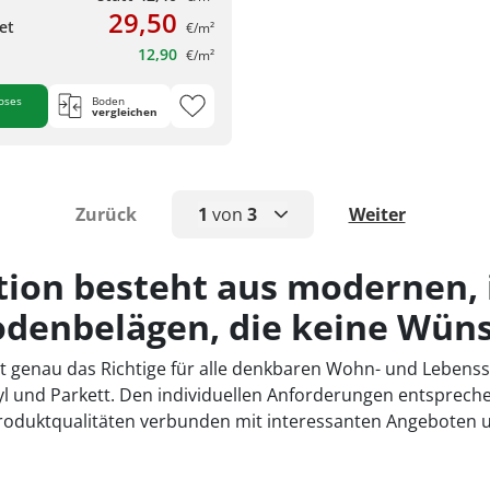
29,50
et
€/m²
12,90
€/m²
oses
Boden
vergleichen
Zurück
1
von
3
Weiter
1
tion besteht aus modernen,
2
Bodenbelägen, die keine Wüns
3
at genau das Richtige für alle denkbaren Wohn- und Lebenss
inyl und Parkett. Den individuellen Anforderungen entsprech
 Produktqualitäten verbunden mit interessanten Angebote