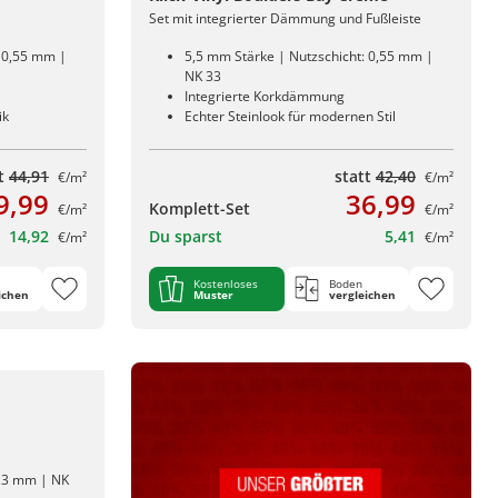
Set mit integrierter Dämmung und Fußleiste
: 0,55 mm |
5,5 mm Stärke | Nutzschicht: 0,55 mm |
NK 33
Integrierte Korkdämmung
ik
Echter Steinlook für modernen Stil
tt
44,91
statt
42,40
€/m²
€/m²
9,99
36,99
Komplett-Set
€/m²
€/m²
14,92
Du sparst
5,41
€/m²
€/m²
Kostenloses
Boden
ichen
Muster
vergleichen
0,3 mm | NK