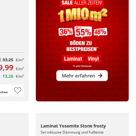
tt
33,25
€/m²
9,99
€/m²
13,26
€/m²
ichen
Laminat Yosemite Stone frosty
Set inklusive Dämmung und Fußleiste