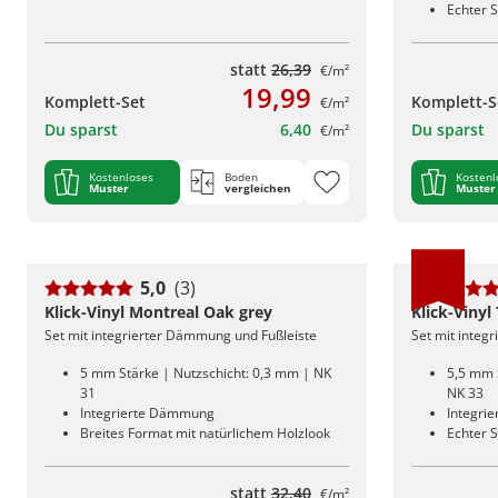
Echter S
statt
26,39
€/m²
19,99
Komplett-Set
Komplett-S
€/m²
Du sparst
6,40
Du sparst
€/m²
Kostenloses
Boden
Kostenl
Muster
vergleichen
Muster
5,0
(3)
Klick-Vinyl Montreal Oak grey
Klick-Vinyl
Set mit integrierter Dämmung und Fußleiste
Set mit integ
5 mm Stärke | Nutzschicht: 0,3 mm | NK
5,5 mm 
31
NK 33
Integrierte Dämmung
Integri
Breites Format mit natürlichem Holzlook
Echter S
statt
32,40
€/m²