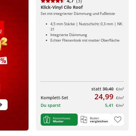
4,7
(3)
Klick-Vinyl Cilo Roof
Set mit integrierter Dämmung und Fußleiste
4,5 mm Stärke | Nutzschicht: 0,3 mm | NK
31
Integrierte Dämmung
Echter Fliesenlook mit matter Oberfläche
statt
30,40
€/m²
24,99
Komplett-Set
€/m²
Du sparst
5,41
€/m²
Kostenloses
Boden
Muster
vergleichen