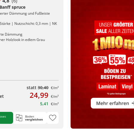
4,8
(6)
 Banff spruce
rierter Dämmung und Fußleiste
Stärke | Nutzschicht: 0,3 mm | NK
erte Dämmung
cher Holzlook in edlem Grau
statt
30,40
€/m²
24,99
et
€/m²
5,41
€/m²
oses
Boden
vergleichen