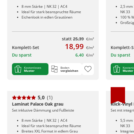
8 mm Stärke | NK 32 | AC4
2,5 mm 
Ideal für stark beanspruchte Räume
NK 33
Eichenlook in edlen Grautönen
100 % W
Großzüg
statt
25,39
€/m²
18,99
Komplett-Set
Komplett-S
€/m²
Du sparst
6,40
Du sparst
€/m²
Kostenloses
Boden
Kostenl
Muster
vergleichen
Muster
5,0
(1)
Laminat Palace Oak grau
Klick-Vinyl
Set inklusive Dämmung und Fußleiste
Set mit integ
8 mm Stärke | NK 32 | AC4
5,5 mm 
Ideal für stark beanspruchte Räume
NK 33
Breites XXL Format in edlem Grau
Integri