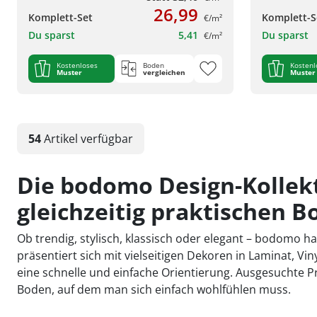
26,99
Komplett-Set
Komplett-S
€/m²
Du sparst
5,41
Du sparst
€/m²
Kostenloses
Boden
Kostenl
Muster
vergleichen
Muster
54
Artikel
verfügbar
Die bodomo Design-Kollek
gleichzeitig praktischen 
Ob trendig, stylisch, klassisch oder elegant – bodomo h
präsentiert sich mit vielseitigen Dekoren in Laminat, V
eine schnelle und einfache Orientierung. Ausgesuchte
Boden, auf dem man sich einfach wohlfühlen muss.