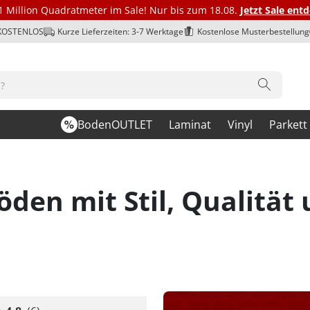
1 Million Quadratmeter im Sale! Nur bis zum 18.08.
Jetzt Sale ent
 KOSTENLOS
Kurze Lieferzeiten: 3-7 Werktage
Kostenlose Musterbestellung
BodenOUTLET
Laminat
Vinyl
Parkett
en mit Stil, Qualität