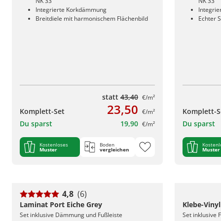
NK 33
NK 33
Integrierte Korkdämmung
Integri
Breitdiele mit harmonischem Flächenbild
Echter S
statt
43,40
€/m²
23,50
Komplett-Set
Komplett-S
€/m²
Du sparst
19,90
Du sparst
€/m²
Kostenloses
Boden
Kostenl
Muster
vergleichen
Muster
4,8
(6)
Laminat Port Eiche Grey
Klebe-Viny
Set inklusive Dämmung und Fußleiste
Set inklusive 