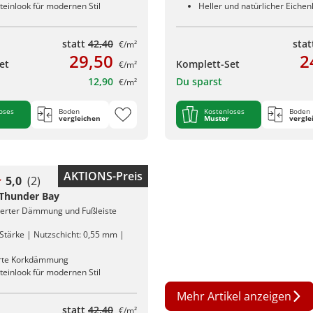
teinlook für modernen Stil
Heller und natürlicher Eichen
statt
42,40
sta
€/m²
29,50
2
et
Komplett-Set
€/m²
12,90
Du sparst
€/m²
oses
Boden
Kostenloses
Boden
vergleichen
Muster
vergle
AKTIONS-Preis
5,0
(2)
 Thunder Bay
rierter Dämmung und Fußleiste
Stärke | Nutzschicht: 0,55 mm |
erte Korkdämmung
teinlook für modernen Stil
Mehr Artikel anzeigen
statt
42,40
€/m²