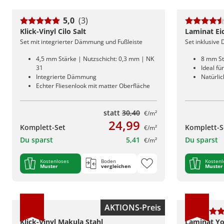
5,0
(3)
Klick-Vinyl Cilo Salt
Laminat Ei
Set mit integrierter Dämmung und Fußleiste
Set inklusive
4,5 mm Stärke | Nutzschicht: 0,3 mm | NK
8 mm St
31
Ideal fü
Integrierte Dämmung
Natürlic
Echter Fliesenlook mit matter Oberfläche
statt
30,40
€/m²
24,99
Komplett-Set
Komplett-S
€/m²
Du sparst
5,41
Du sparst
€/m²
Kostenloses
Boden
Kostenl
Muster
vergleichen
Muster
AKTIONS-Preis
Klick-Vinyl Makula Stahl
Laminat Yo