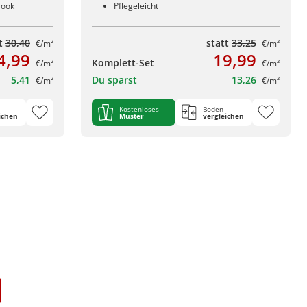
look
Pflegeleicht
tt
30,40
statt
33,25
€/m²
€/m²
4,99
19,99
Komplett-Set
€/m²
€/m²
5,41
Du sparst
13,26
€/m²
€/m²
Kostenloses
Boden
ichen
Muster
vergleichen