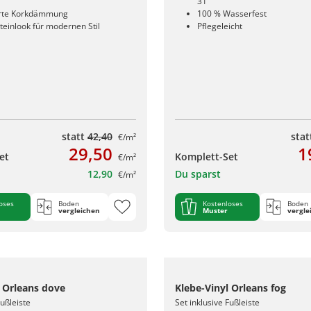
31
erte Korkdämmung
100 % Wasserfest
teinlook für modernen Stil
Pflegeleicht
statt
42,40
sta
€/m²
29,50
1
et
Komplett-Set
€/m²
12,90
Du sparst
€/m²
oses
Boden
Kostenloses
Boden
vergleichen
Muster
vergle
l Orleans dove
Klebe-Vinyl Orleans fog
Fußleiste
Set inklusive Fußleiste