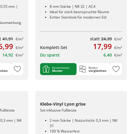
: 0,55 mm |
8 mm Stärke | NK 32 | AC4
Ideal für stark beanspruchte Räume
Echter Steinlook für modernen Stil
 Raumwirkung
tt
41,91
statt
24,39
€/m²
€/m²
6,99
17,99
Komplett-Set
€/m²
€/m²
14,92
Du sparst
6,40
€/m²
€/m²
Kostenloses
Boden
ichen
Muster
vergleichen
Klebe-Vinyl Lyon grise
Fußleiste
Set inklusive Fußleiste
: 0,3 mm | NK
2 mm Stärke | Nutzschicht: 0,3 mm | NK
31
100 % Wasserfest