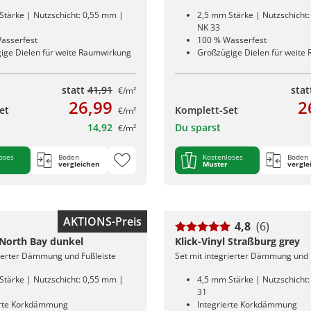
Stärke | Nutzschicht: 0,55 mm |
2,5 mm Stärke | Nutzschicht
NK 33
asserfest
100 % Wasserfest
ige Dielen für weite Raumwirkung
Großzügige Dielen für weite
statt
41,91
sta
€/m²
26,99
2
et
Komplett-Set
€/m²
14,92
Du sparst
€/m²
oses
Boden
Kostenloses
Boden
vergleichen
Muster
vergle
AKTIONS-Preis
4,8
(6)
 North Bay dunkel
Klick-Vinyl Straßburg grey
rierter Dämmung und Fußleiste
Set mit integrierter Dämmung und 
Stärke | Nutzschicht: 0,55 mm |
4,5 mm Stärke | Nutzschicht
31
erte Korkdämmung
Integrierte Korkdämmung