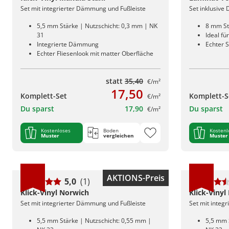
Set mit integrierter Dämmung und Fußleiste
Set inklusive
5,5 mm Stärke | Nutzschicht: 0,3 mm | NK
8 mm St
31
Ideal f
Integrierte Dämmung
Echter S
Echter Fliesenlook mit matter Oberfläche
statt
35,40
€/m²
17,50
Komplett-Set
Komplett-S
€/m²
Du sparst
17,90
Du sparst
€/m²
Kostenloses
Boden
Kostenl
Muster
vergleichen
Muster
AKTIONS-Preis
5,0
(1)
Klick-Vinyl Norwich
Klick-Vinyl
Set mit integrierter Dämmung und Fußleiste
Set mit integ
5,5 mm Stärke | Nutzschicht: 0,55 mm |
5,5 mm 