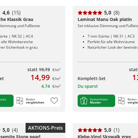
4,6
(15)
5,0
(8)
che Klassik Grau
Laminat Manu Oak platin
 Dämmung und Fußleiste
Set inklusive Dämmung und Fußlei
ärke | NK 32 | AC4
7 mm Stärke | NK 31 | AC3
r alle Wohnbereiche
Perfekt für alle Wohnräume
her Eichenlook in grau
Natürlicher Look der beeindr
statt
19,73
sta
€/m²
14,99
1
et
Komplett-Set
€/m²
4,74
Du sparst
€/m²
oses
Boden
Kostenloses
Boden
vergleichen
Muster
vergle
AKTIONS-Preis
5,0
(4)
5,0
(1)
semite Stone pearl
Klebe-Vinyl Skywalk grey