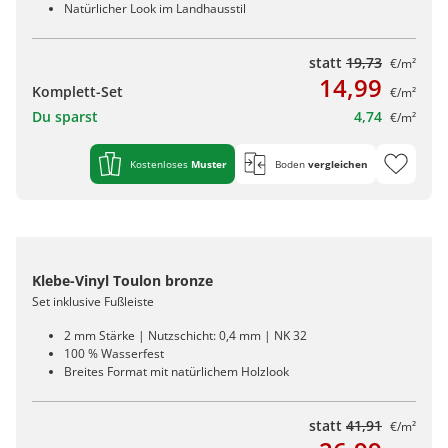
Natürlicher Look im Landhausstil
statt
19,73
€/m²
14,99
Komplett-Set
€/m²
Du sparst
4,74
€/m²
Kostenloses
Muster
Boden
vergleichen
Klebe-Vinyl Toulon bronze
Set inklusive Fußleiste
2 mm Stärke | Nutzschicht: 0,4 mm | NK 32
100 % Wasserfest
Breites Format mit natürlichem Holzlook
statt
41,91
€/m²