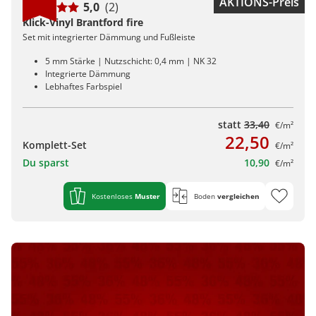
AKTIONS-Preis
5,0
(2)
Klick-Vinyl Brantford fire
Set mit integrierter Dämmung und Fußleiste
5 mm Stärke | Nutzschicht: 0,4 mm | NK 32
Integrierte Dämmung
Lebhaftes Farbspiel
statt
33,40
€/m²
22,50
Komplett-Set
€/m²
Du sparst
10,90
€/m²
Kostenloses
Muster
Boden
vergleichen