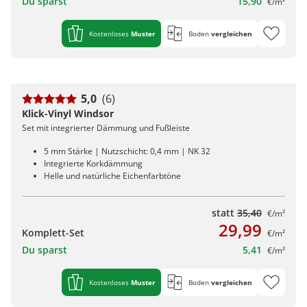
Du sparst
15,90
€/m²
Kostenloses
Muster
Boden
vergleichen
5,0
(6)
Klick-Vinyl Windsor
Set mit integrierter Dämmung und Fußleiste
5 mm Stärke | Nutzschicht: 0,4 mm | NK 32
Integrierte Korkdämmung
Helle und natürliche Eichenfarbtöne
statt
35,40
€/m²
29,99
Komplett-Set
€/m²
Du sparst
5,41
€/m²
Kostenloses
Muster
Boden
vergleichen