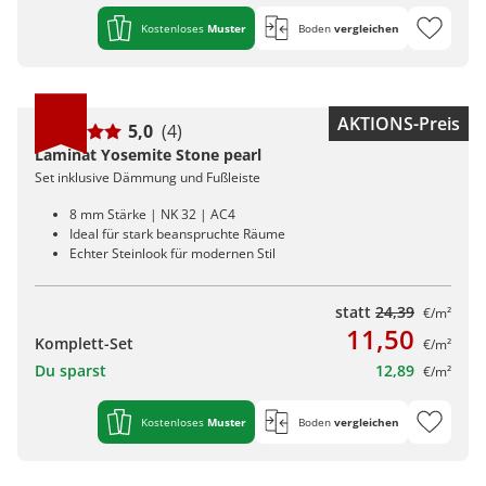
Kostenloses
Muster
Boden
vergleichen
AKTIONS-Preis
5,0
(4)
Laminat Yosemite Stone pearl
Set inklusive Dämmung und Fußleiste
8 mm Stärke | NK 32 | AC4
Ideal für stark beanspruchte Räume
Echter Steinlook für modernen Stil
statt
24,39
€/m²
11,50
Komplett-Set
€/m²
Du sparst
12,89
€/m²
Kostenloses
Muster
Boden
vergleichen