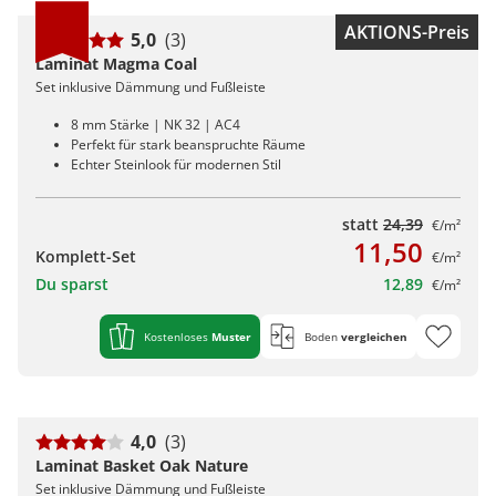
AKTIONS-Preis
5,0
(3)
Laminat Magma Coal
Set inklusive Dämmung und Fußleiste
8 mm Stärke | NK 32 | AC4
Perfekt für stark beanspruchte Räume
Echter Steinlook für modernen Stil
statt
24,39
€/m²
11,50
Komplett-Set
€/m²
Du sparst
12,89
€/m²
Kostenloses
Muster
Boden
vergleichen
4,0
(3)
Laminat Basket Oak Nature
Set inklusive Dämmung und Fußleiste