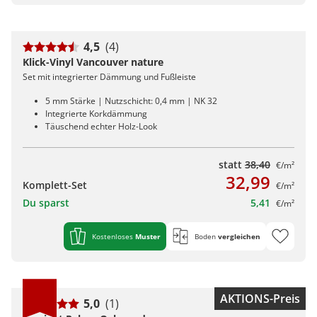
4,5
(4)
Klick-Vinyl Vancouver nature
Set mit integrierter Dämmung und Fußleiste
5 mm Stärke | Nutzschicht: 0,4 mm | NK 32
Integrierte Korkdämmung
Täuschend echter Holz-Look
statt
38,40
€/m²
32,99
Komplett-Set
€/m²
Du sparst
5,41
€/m²
Kostenloses
Muster
Boden
vergleichen
AKTIONS-Preis
5,0
(1)