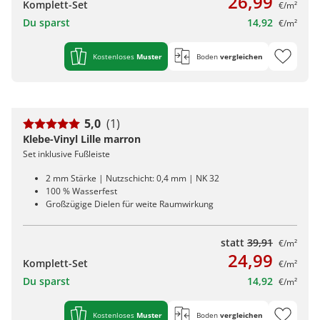
26,99
Komplett-Set
€/m²
Du sparst
14,92
€/m²
Kostenloses
Muster
Boden
vergleichen
5,0
(1)
Klebe-Vinyl Lille marron
Set inklusive Fußleiste
2 mm Stärke | Nutzschicht: 0,4 mm | NK 32
100 % Wasserfest
Großzügige Dielen für weite Raumwirkung
statt
39,91
€/m²
24,99
Komplett-Set
€/m²
Du sparst
14,92
€/m²
Kostenloses
Muster
Boden
vergleichen