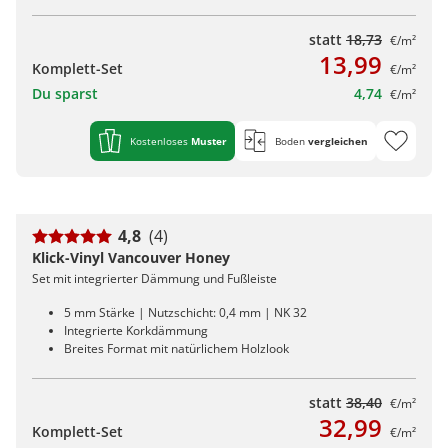
statt
18,73
€/m²
13,99
Komplett-Set
€/m²
Du sparst
4,74
€/m²
Kostenloses
Muster
Boden
vergleichen
4,8
(4)
Klick-Vinyl Vancouver Honey
Set mit integrierter Dämmung und Fußleiste
5 mm Stärke | Nutzschicht: 0,4 mm | NK 32
Integrierte Korkdämmung
Breites Format mit natürlichem Holzlook
statt
38,40
€/m²
32,99
Komplett-Set
€/m²