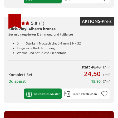
AKTIONS-Preis
5,0
(1)
Klick-Vinyl Alberta bronze
Set mit integrierter Dämmung und Fußleiste
5 mm Stärke | Nutzschicht: 0,4 mm | NK 32
Integrierte Korkdämmung
Warme und natürliche Eichentöne
statt
40,40
€/m²
24,50
Komplett-Set
€/m²
Du sparst
15,90
€/m²
Kostenloses
Muster
Boden
vergleichen