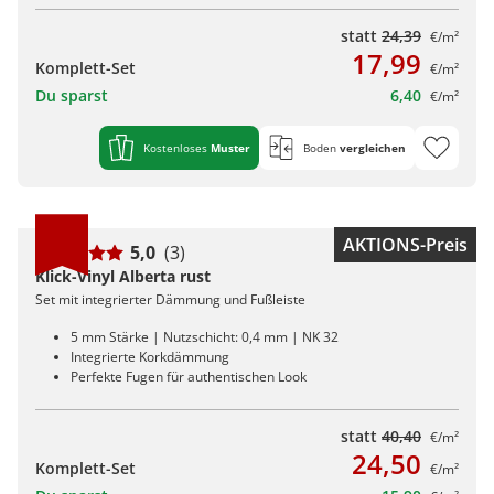
statt
24,39
€/m²
17,99
Komplett-Set
€/m²
Du sparst
6,40
€/m²
Kostenloses
Muster
Boden
vergleichen
AKTIONS-Preis
5,0
(3)
Klick-Vinyl Alberta rust
Set mit integrierter Dämmung und Fußleiste
5 mm Stärke | Nutzschicht: 0,4 mm | NK 32
Integrierte Korkdämmung
Perfekte Fugen für authentischen Look
statt
40,40
€/m²
24,50
Komplett-Set
€/m²