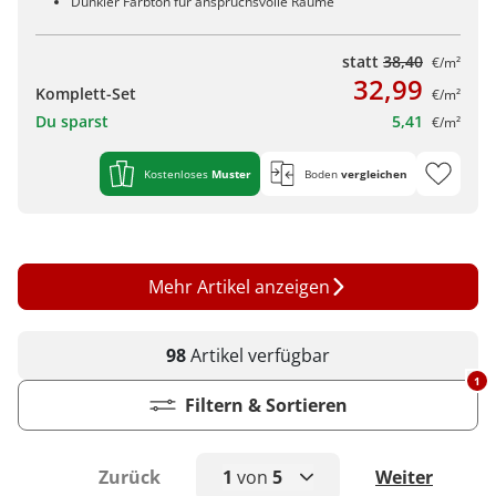
Dunkler Farbton für anspruchsvolle Räume
statt
38,40
€/m²
32,99
Komplett-Set
€/m²
Du sparst
5,41
€/m²
Kostenloses
Muster
Boden
vergleichen
Mehr Artikel anzeigen
98
Artikel
verfügbar
1
Filtern & Sortieren
Zurück
1
von
5
Weiter