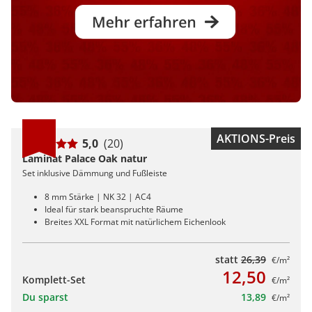
AKTIONS-Preis
5,0
(20)
Laminat Palace Oak natur
Set inklusive Dämmung und Fußleiste
8 mm Stärke | NK 32 | AC4
Ideal für stark beanspruchte Räume
Breites XXL Format mit natürlichem Eichenlook
statt
26,39
€/m²
12,50
Komplett-Set
€/m²
Du sparst
13,89
€/m²