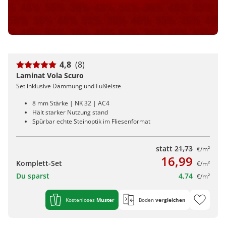
4,8
(8)
Laminat Vola Scuro
Set inklusive Dämmung und Fußleiste
8 mm Stärke | NK 32 | AC4
Hält starker Nutzung stand
Spürbar echte Steinoptik im Fliesenformat
statt
21,73
€/m²
16,99
Komplett-Set
€/m²
Du sparst
4,74
€/m²
Kostenloses
Muster
Boden
vergleichen