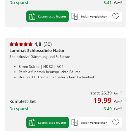
Du sparst
5,41
€/m²
Kostenloses
Muster
Boden
vergleichen
4,8
(30)
Laminat Schlossdiele Natur
Set inklusive Dämmung und Fußleiste
8 mm Stärke | NK 32 | AC4
Perfekt für stark beanspruchte Räume
Breites XXL Format mit natürlichem Eichenlook
statt
26,39
€/m²
19,99
Komplett-Set
€/m²
Du sparst
6,40
€/m²
Kostenloses
Muster
Boden
vergleichen