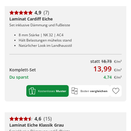
4,9
(7)
Laminat Cardiff Eiche
Set inklusive Dämmung und Fußleiste
8 mm Stärke | NK 32 | AC4
Hält Belastungen mühelos stand
Natürlicher Look im Landhausstil
statt
18,73
€/m²
13,99
Komplett-Set
€/m²
Du sparst
4,74
€/m²
Kostenloses
Muster
Boden
vergleichen
4,6
(15)
Laminat Eiche Klassik Grau