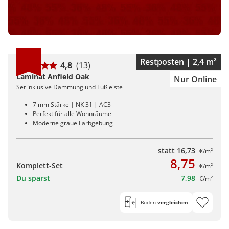
Restposten | 2,4 m²
4,8
(13)
Laminat Anfield Oak
Nur Online
Set inklusive Dämmung und Fußleiste
7 mm Stärke | NK 31 | AC3
Perfekt für alle Wohnräume
Moderne graue Farbgebung
statt
16,73
€/m²
8,75
Komplett-Set
€/m²
Du sparst
7,98
€/m²
Boden
vergleichen