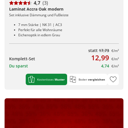
4,7
(3)
Laminat Accra Oak modern
Set inklusive Dämmung und Fußleiste
7 mm Stärke | NK 31 | AC3
Perfekt für alle Wohnräume
Eichenoptik in edlem Grau
statt
17,73
€/m²
12,99
Komplett-Set
€/m²
Du sparst
4,74
€/m²
Kostenloses
Muster
Boden
vergleichen