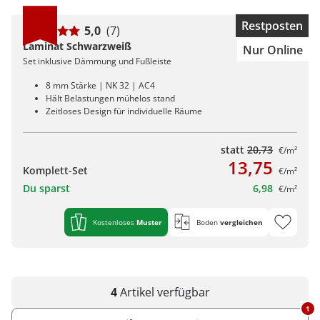
Restposten
5,0
(7)
Laminat Schwarzweiß
Nur Online
Set inklusive Dämmung und Fußleiste
8 mm Stärke | NK 32 | AC4
Hält Belastungen mühelos stand
Zeitloses Design für individuelle Räume
statt
20,73
€/m²
13,75
Komplett-Set
€/m²
Du sparst
6,98
€/m²
Kostenloses
Muster
Boden
vergleichen
4
Artikel
verfügbar
1