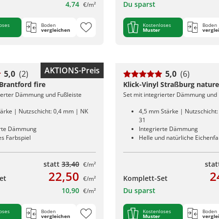
4,74
Du sparst
€/m²
oses
Boden
Kostenloses
Boden
vergleichen
Muster
vergle
AKTIONS-Preis
5,0
(2)
5,0
(6)
 Brantford fire
Klick-Vinyl Straßburg nature
rierter Dämmung und Fußleiste
Set mit integrierter Dämmung und 
ärke | Nutzschicht: 0,4 mm | NK
4,5 mm Stärke | Nutzschicht
31
erte Dämmung
Integrierte Dämmung
s Farbspiel
Helle und natürliche Eichenf
statt
33,40
sta
€/m²
22,50
2
et
Komplett-Set
€/m²
10,90
Du sparst
€/m²
oses
Boden
Kostenloses
Boden
vergleichen
Muster
vergle