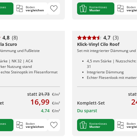
oses
Boden
Kostenloses
Boden
vergleichen
Muster
vergle
4,8
(8)
4,7
(3)
la Scuro
Klick-Vinyl Cilo Roof
 Dämmung und Fußleiste
Set mit integrierter Dämmung und 
ärke | NK 32 | AC4
4,5 mm Stärke | Nutzschicht
arker Nutzung stand
31
echte Steinoptik im Fliesenformat
Integrierte Dämmung
Echter Fliesenlook mit matte
statt
21,73
sta
€/m²
16,99
2
et
Komplett-Set
€/m²
4,74
Du sparst
€/m²
oses
Boden
Kostenloses
Boden
vergleichen
Muster
vergle