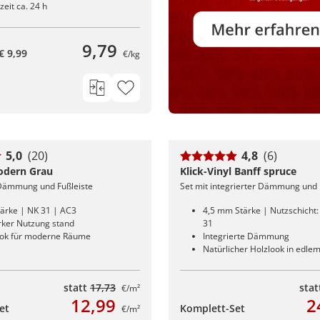
eit ca. 24 h
9,79
€ 9,99
€/kg
5,0
(20)
4,8
(6)
odern Grau
Klick-Vinyl Banff spruce
 Dämmung und Fußleiste
Set mit integrierter Dämmung und 
ärke | NK 31 | AC3
4,5 mm Stärke | Nutzschicht
arker Nutzung stand
31
ook für moderne Räume
Integrierte Dämmung
Natürlicher Holzlook in edle
statt
17,73
sta
€/m²
12,99
2
et
Komplett-Set
€/m²