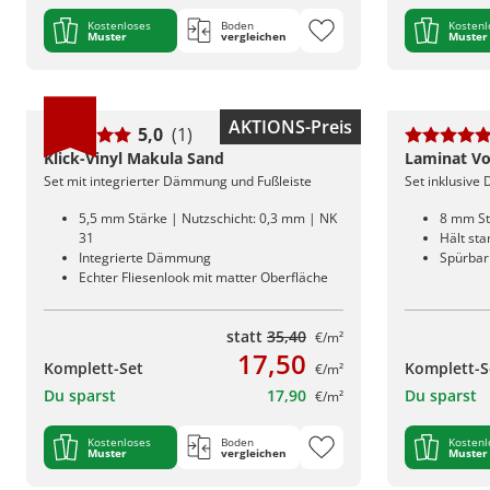
Kostenloses
Boden
Kostenl
Muster
vergleichen
Muster
AKTIONS-Preis
5,0
(1)
Klick-Vinyl Makula Sand
Laminat Vo
Set mit integrierter Dämmung und Fußleiste
Set inklusive
5,5 mm Stärke | Nutzschicht: 0,3 mm | NK
8 mm St
31
Hält st
Integrierte Dämmung
Spürbar 
Echter Fliesenlook mit matter Oberfläche
statt
35,40
€/m²
17,50
Komplett-Set
Komplett-S
€/m²
Du sparst
17,90
Du sparst
€/m²
Kostenloses
Boden
Kostenl
Muster
vergleichen
Muster