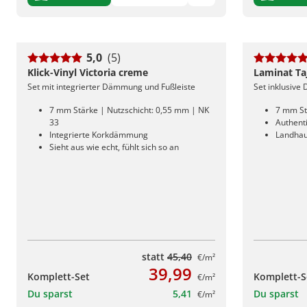
5,0
(5)
Klick-Vinyl Victoria creme
Laminat Ta
Set mit integrierter Dämmung und Fußleiste
Set inklusive
7 mm Stärke | Nutzschicht: 0,55 mm | NK
7 mm St
33
Authenti
Integrierte Korkdämmung
Landhau
Sieht aus wie echt, fühlt sich so an
statt
45,40
€/m²
39,99
Komplett-Set
Komplett-S
€/m²
Du sparst
5,41
Du sparst
€/m²