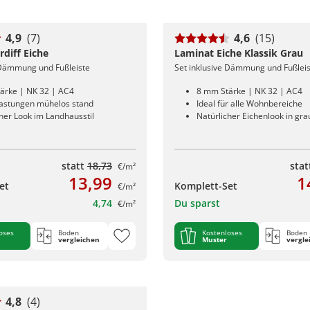
4,9
(7)
4,6
(15)
diff Eiche
Laminat Eiche Klassik Grau
 Dämmung und Fußleiste
Set inklusive Dämmung und Fußlei
ärke | NK 32 | AC4
8 mm Stärke | NK 32 | AC4
lastungen mühelos stand
Ideal für alle Wohnbereiche
her Look im Landhausstil
Natürlicher Eichenlook in gra
statt
18,73
sta
€/m²
13,99
1
et
Komplett-Set
€/m²
4,74
Du sparst
€/m²
oses
Boden
Kostenloses
Boden
vergleichen
Muster
vergle
4,8
(4)