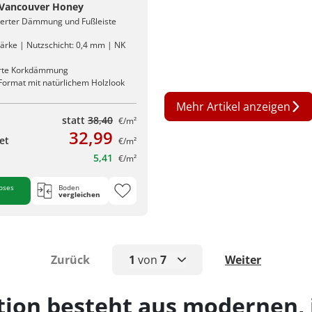
l Vancouver Honey
rierter Dämmung und Fußleiste
ärke | Nutzschicht: 0,4 mm | NK
erte Korkdämmung
 Format mit natürlichem Holzlook
Mehr Artikel anzeigen
statt
38,40
€/m²
32,99
et
€/m²
5,41
€/m²
oses
Boden
vergleichen
Zurück
1
von
7
Weiter
1
tion besteht aus modernen,