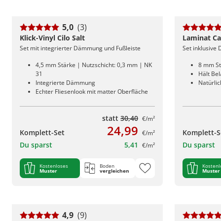
5,0
(3)
Klick-Vinyl Cilo Salt
Laminat Car
Set mit integrierter Dämmung und Fußleiste
Set inklusive
4,5 mm Stärke | Nutzschicht: 0,3 mm | NK
8 mm St
31
Hält Be
Integrierte Dämmung
Natürlic
Echter Fliesenlook mit matter Oberfläche
statt
30,40
€/m²
24,99
Komplett-Set
Komplett-S
€/m²
Du sparst
5,41
Du sparst
€/m²
Kostenloses
Boden
Kostenl
Muster
vergleichen
Muster
4,9
(9)