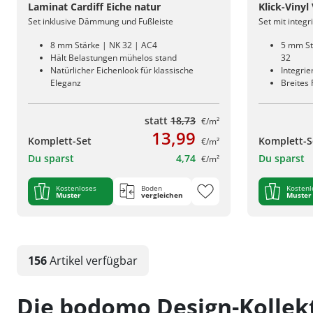
Laminat Cardiff Eiche natur
Klick-Viny
Set inklusive Dämmung und Fußleiste
Set mit integ
8 mm Stärke | NK 32 | AC4
5 mm St
Hält Belastungen mühelos stand
32
Natürlicher Eichenlook für klassische
Integri
Eleganz
Breites
statt
18,73
€/m²
13,99
Komplett-Set
Komplett-S
€/m²
Du sparst
4,74
Du sparst
€/m²
Kostenloses
Boden
Kostenl
Muster
vergleichen
Muster
156
Artikel
verfügbar
Die bodomo Design-Kollek