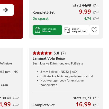
statt
14,73
€/m²
9,99
Komplett-Set
€/m²
Du sparst
4,74
€/m²
Kostenloses
Boden
Muster
vergleichen
5,0
(7)
Laminat Vola Beige
Fußleiste
Set inklusive Dämmung und Fußleiste
: 0,3 mm | NK
8 mm Stärke | NK 32 | AC4
Hält starker Nutzung problemlos stand
Hochwertiger Look für exklusive
m Grau
Wohnwelten
tt
30,40
statt
21,73
€/m²
€/m²
4,99
16,99
Komplett-Set
€/m²
€/m²