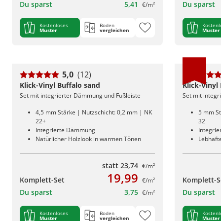
Du sparst
5,41
Du sparst
€/m²
Kostenloses
Boden
Kostenl
Muster
vergleichen
Muster
5,0
(12)
Klick-Vinyl Buffalo sand
Klick-Vinyl
Set mit integrierter Dämmung und Fußleiste
Set mit integ
4,5 mm Stärke | Nutzschicht: 0,2 mm | NK
5 mm St
22+
32
Integrierte Dämmung
Integri
Natürlicher Holzlook in warmen Tönen
Lebhafte
statt
23,74
€/m²
19,99
Komplett-Set
Komplett-S
€/m²
Du sparst
3,75
Du sparst
€/m²
Kostenloses
Boden
Kostenl
Muster
vergleichen
Muster