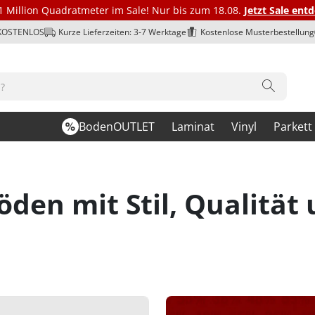
1 Million Quadratmeter im Sale! Nur bis zum 18.08.
Jetzt Sale ent
 KOSTENLOS
Kurze Lieferzeiten: 3-7 Werktage
Kostenlose Musterbestellung
BodenOUTLET
Laminat
Vinyl
Parkett
en mit Stil, Qualität