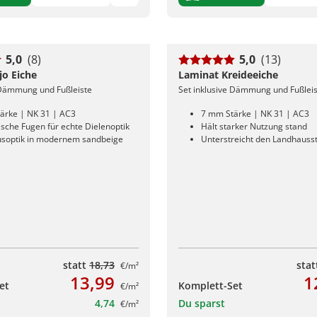
5,0
(8)
5,0
(13)
jo Eiche
Laminat Kreideeiche
 Dämmung und Fußleiste
Set inklusive Dämmung und Fußlei
ärke | NK 31 | AC3
7 mm Stärke | NK 31 | AC3
sche Fugen für echte Dielenoptik
Hält starker Nutzung stand
soptik in modernem sandbeige
Unterstreicht den Landhausst
statt
18,73
sta
€/m²
13,99
1
et
Komplett-Set
€/m²
4,74
Du sparst
€/m²