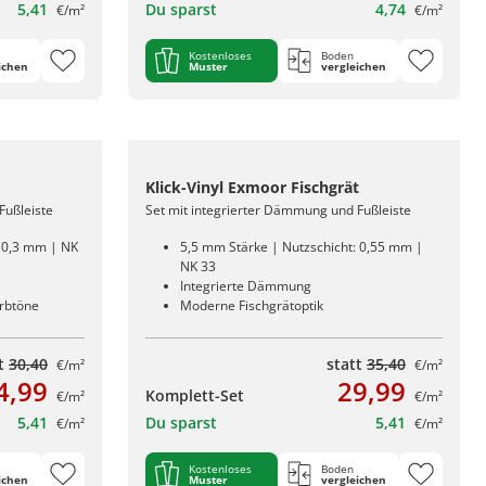
5,41
Du sparst
4,74
€/m²
€/m²
Kostenloses
Boden
ichen
Muster
vergleichen
Klick-Vinyl Exmoor Fischgrät
Fußleiste
Set mit integrierter Dämmung und Fußleiste
: 0,3 mm | NK
5,5 mm Stärke | Nutzschicht: 0,55 mm |
NK 33
Integrierte Dämmung
arbtöne
Moderne Fischgrätoptik
tt
30,40
statt
35,40
€/m²
€/m²
4,99
29,99
Komplett-Set
€/m²
€/m²
5,41
Du sparst
5,41
€/m²
€/m²
Kostenloses
Boden
ichen
Muster
vergleichen