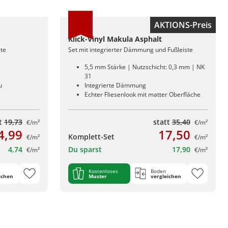
AKTIONS-Preis
Klick-Vinyl Makula Asphalt
ste
Set mit integrierter Dämmung und Fußleiste
5,5 mm Stärke | Nutzschicht: 0,3 mm | NK
31
u
Integrierte Dämmung
Echter Fliesenlook mit matter Oberfläche
tt
19,73
statt
35,40
€/m²
€/m²
4,99
17,50
Komplett-Set
€/m²
€/m²
4,74
Du sparst
17,90
€/m²
€/m²
Kostenloses
Boden
ichen
Muster
vergleichen