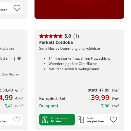
ichen
5,0
(1)
Parkett Cordoba
Fußleiste
Set inklusive Dämmung und Fußleiste
: 0,3 mm | NK
14 mm Stärke | ca. 3 mm Nutzschicht
Wohnfertig geölte Oberfläche
Natürlich schön & wohngesund
r Oberfläche
tt
30,40
statt
47,89
€/m²
€/m²
4,99
39,99
Komplett-Set
€/m²
€/m²
5,41
Du sparst
7,90
€/m²
€/m²
Kostenloses
Boden
ichen
Muster
vergleichen