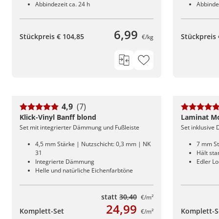
Abbindezeit ca. 24 h
Abbindez
6,99
Stückpreis € 104,85
Stückpreis 
€/kg
4,9
(7)
Klick-Vinyl Banff blond
Laminat M
Set mit integrierter Dämmung und Fußleiste
Set inklusive
4,5 mm Stärke | Nutzschicht: 0,3 mm | NK
7 mm St
31
Hält st
Integrierte Dämmung
Edler L
Helle und natürliche Eichenfarbtöne
statt
30,40
€/m²
24,99
Komplett-Set
Komplett-S
€/m²