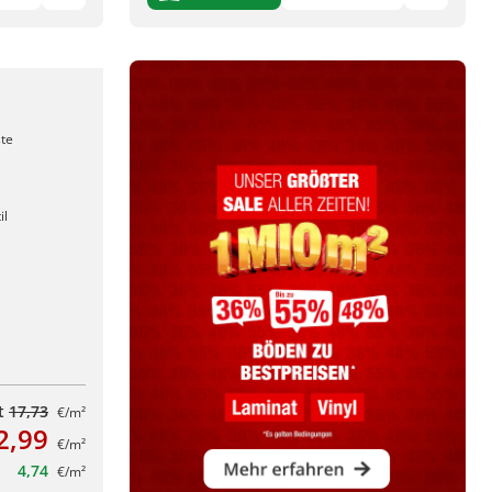
ste
il
tt
17,73
€/m²
2,99
€/m²
4,74
€/m²