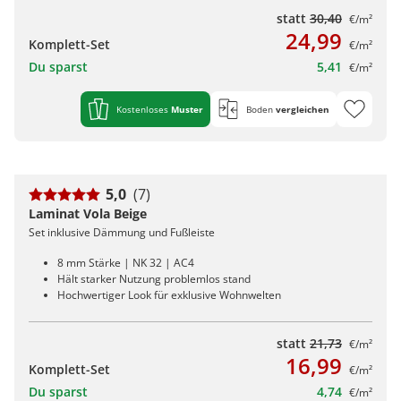
statt
30,40
€/m²
24,99
Komplett-Set
€/m²
Du sparst
5,41
€/m²
Kostenloses
Muster
Boden
vergleichen
5,0
(7)
Laminat Vola Beige
Set inklusive Dämmung und Fußleiste
8 mm Stärke | NK 32 | AC4
Hält starker Nutzung problemlos stand
Hochwertiger Look für exklusive Wohnwelten
statt
21,73
€/m²
16,99
Komplett-Set
€/m²
Du sparst
4,74
€/m²