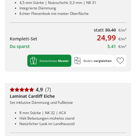
4,5 mm Stärke | Nutzschicht: 0,3 mm | NK 31
Integrierte Dämmung
Echter Fliesenlook mit matter Oberfläche
statt
30,40
€/m²
24,99
Komplett-Set
€/m²
Du sparst
5,41
€/m²
Kostenloses
Muster
Boden
vergleichen
4,9
(7)
Laminat Cardiff Eiche
Set inklusive Dämmung und Fußleiste
8 mm Stärke | NK 32 | AC4
Hält Belastungen mühelos stand
Natürlicher Look im Landhausstil