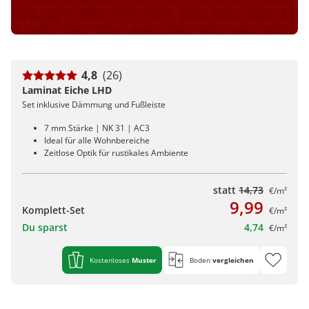
4,8
(26)
Laminat Eiche LHD
Set inklusive Dämmung und Fußleiste
7 mm Stärke | NK 31 | AC3
Ideal für alle Wohnbereiche
Zeitlose Optik für rustikales Ambiente
statt
14,73
€/m²
9,99
Komplett-Set
€/m²
Du sparst
4,74
€/m²
Kostenloses
Muster
Boden
vergleichen