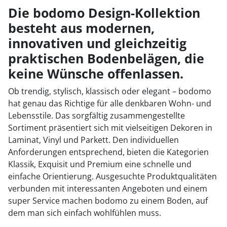
1
Die bodomo Design-Kollektion
besteht aus modernen,
2
innovativen und gleichzeitig
3
praktischen Bodenbelägen, die
4
keine Wünsche offenlassen.
5
Ob trendig, stylisch, klassisch oder elegant – bodomo
hat genau das Richtige für alle denkbaren Wohn- und
6
Lebensstile. Das sorgfältig zusammengestellte
Sortiment präsentiert sich mit vielseitigen Dekoren in
7
Laminat, Vinyl und Parkett. Den individuellen
Anforderungen entsprechend, bieten die Kategorien
Klassik, Exquisit und Premium eine schnelle und
einfache Orientierung. Ausgesuchte Produktqualitäten
verbunden mit interessanten Angeboten und einem
super Service machen bodomo zu einem Boden, auf
dem man sich einfach wohlfühlen muss.