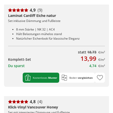
4,9
(9)
Laminat Cardiff Eiche natur
Set inklusive Dämmung und Fußleiste
8 mm Stärke | NK 32 | AC4
Hält Belastungen mühelos stand
Natürlicher Eichenlook für klassische Eleganz
statt
18,73
€/m²
13,99
Komplett-Set
€/m²
Du sparst
4,74
€/m²
Kostenloses
Muster
Boden
vergleichen
4,8
(4)
Klick-Vinyl Vancouver Honey
Set mit integrierter Dämmung und Fußleiste