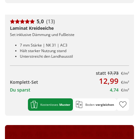
5,0
(13)
Laminat Kreideeiche
Set inklusive Dämmung und Fußleiste
7 mm Stärke | NK 31 | AC3
Hält starker Nutzung stand
Unterstreicht den Landhausstil
statt
17,73
€/m²
12,99
Komplett-Set
€/m²
Du sparst
4,74
€/m²
Kostenloses
Muster
Boden
vergleichen