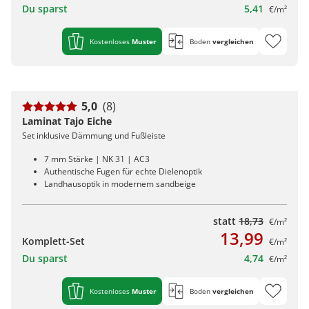
Du sparst
5,41
€/m²
Kostenloses
Muster
Boden
vergleichen
5,0
(8)
Laminat Tajo Eiche
Set inklusive Dämmung und Fußleiste
7 mm Stärke | NK 31 | AC3
Authentische Fugen für echte Dielenoptik
Landhausoptik in modernem sandbeige
statt
18,73
€/m²
13,99
Komplett-Set
€/m²
Du sparst
4,74
€/m²
Kostenloses
Muster
Boden
vergleichen