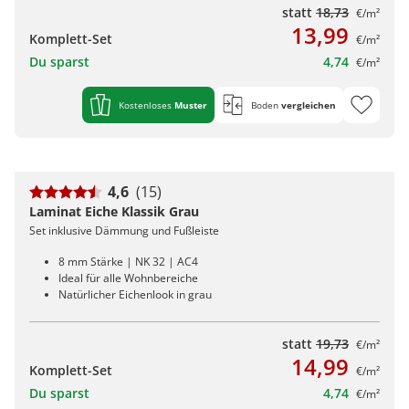
statt
18,73
€/m²
13,99
Komplett-Set
€/m²
Du sparst
4,74
€/m²
Kostenloses
Muster
Boden
vergleichen
4,6
(15)
Laminat Eiche Klassik Grau
Set inklusive Dämmung und Fußleiste
8 mm Stärke | NK 32 | AC4
Ideal für alle Wohnbereiche
Natürlicher Eichenlook in grau
statt
19,73
€/m²
14,99
Komplett-Set
€/m²
Du sparst
4,74
€/m²