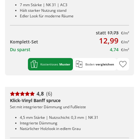
7 mm Stärke | NK 31 | AC3
Hält starker Nutzung stand
Edler Look für moderne Räume
statt
17,73
€/m²
12,99
Komplett-Set
€/m²
Du sparst
4,74
€/m²
Kostenloses
Muster
Boden
vergleichen
4,8
(6)
Klick-Vinyl Banff spruce
Set mit integrierter Dämmung und Fußleiste
4,5 mm Stärke | Nutzschicht: 0,3 mm | NK 31
Integrierte Dämmung
Natürlicher Holzlook in edlem Grau