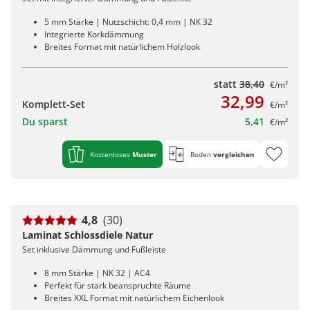
5 mm Stärke | Nutzschicht: 0,4 mm | NK 32
Integrierte Korkdämmung
Breites Format mit natürlichem Holzlook
statt
38,40
€/m²
32,99
Komplett-Set
€/m²
Du sparst
5,41
€/m²
Kostenloses
Muster
Boden
vergleichen
4,8
(30)
Laminat Schlossdiele Natur
Set inklusive Dämmung und Fußleiste
8 mm Stärke | NK 32 | AC4
Perfekt für stark beanspruchte Räume
Breites XXL Format mit natürlichem Eichenlook