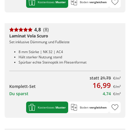
Kostenloses
Muster
Boden
vergleichen
4,8
(8)
Laminat Vola Scuro
Set inklusive Dämmung und Fußleiste
8 mm Stärke | NK 32 | AC4
Hält starker Nutzung stand
Spürbar echte Steinoptik im Fliesenformat
statt
21,73
€/m²
16,99
Komplett-Set
€/m²
Du sparst
4,74
€/m²
Kostenloses
Muster
Boden
vergleichen