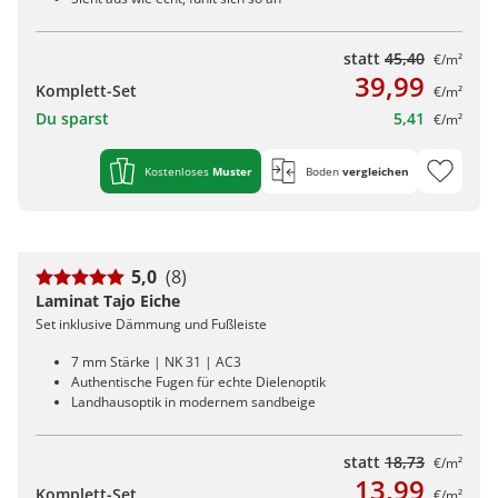
statt
45,40
€/m²
39,99
Komplett-Set
€/m²
Du sparst
5,41
€/m²
Kostenloses
Muster
Boden
vergleichen
5,0
(8)
Laminat Tajo Eiche
Set inklusive Dämmung und Fußleiste
7 mm Stärke | NK 31 | AC3
Authentische Fugen für echte Dielenoptik
Landhausoptik in modernem sandbeige
statt
18,73
€/m²
13,99
Komplett-Set
€/m²