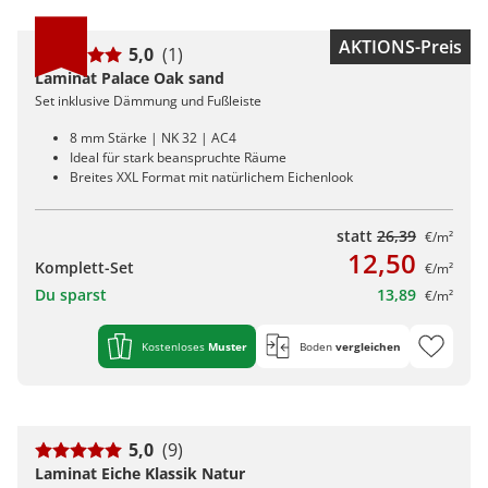
AKTIONS-Preis
5,0
(1)
Laminat Palace Oak sand
Set inklusive Dämmung und Fußleiste
8 mm Stärke | NK 32 | AC4
Ideal für stark beanspruchte Räume
Breites XXL Format mit natürlichem Eichenlook
statt
26,39
€/m²
12,50
Komplett-Set
€/m²
Du sparst
13,89
€/m²
Kostenloses
Muster
Boden
vergleichen
5,0
(9)
Laminat Eiche Klassik Natur