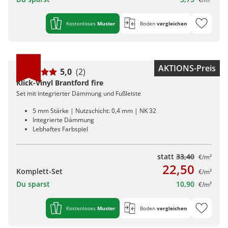
Kostenloses
Muster
Boden
vergleichen
AKTIONS-Preis
5,0
(2)
Klick-Vinyl Brantford fire
Set mit integrierter Dämmung und Fußleiste
5 mm Stärke | Nutzschicht: 0,4 mm | NK 32
Integrierte Dämmung
Lebhaftes Farbspiel
statt
33,40
€/m²
22,50
Komplett-Set
€/m²
Du sparst
10,90
€/m²
Kostenloses
Muster
Boden
vergleichen