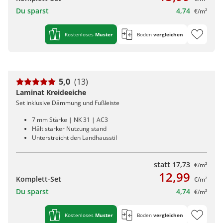
Du sparst
4,74
€/m²
Kostenloses
Muster
Boden
vergleichen
5,0
(13)
Laminat Kreideeiche
Set inklusive Dämmung und Fußleiste
7 mm Stärke | NK 31 | AC3
Hält starker Nutzung stand
Unterstreicht den Landhausstil
statt
17,73
€/m²
12,99
Komplett-Set
€/m²
Du sparst
4,74
€/m²
Kostenloses
Muster
Boden
vergleichen