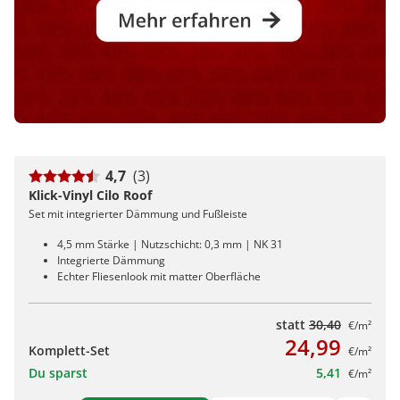
4,7
(3)
Klick-Vinyl Cilo Roof
Set mit integrierter Dämmung und Fußleiste
4,5 mm Stärke | Nutzschicht: 0,3 mm | NK 31
Integrierte Dämmung
Echter Fliesenlook mit matter Oberfläche
statt
30,40
€/m²
24,99
Komplett-Set
€/m²
Du sparst
5,41
€/m²