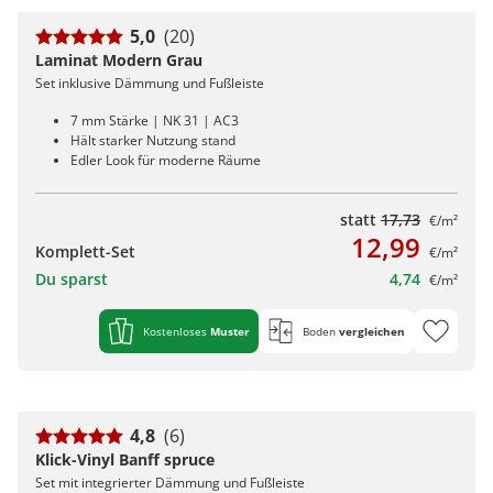
5,0
(20)
Laminat Modern Grau
Set inklusive Dämmung und Fußleiste
7 mm Stärke | NK 31 | AC3
Hält starker Nutzung stand
Edler Look für moderne Räume
statt
17,73
€/m²
12,99
Komplett-Set
€/m²
Du sparst
4,74
€/m²
Kostenloses
Muster
Boden
vergleichen
4,8
(6)
Klick-Vinyl Banff spruce
Set mit integrierter Dämmung und Fußleiste