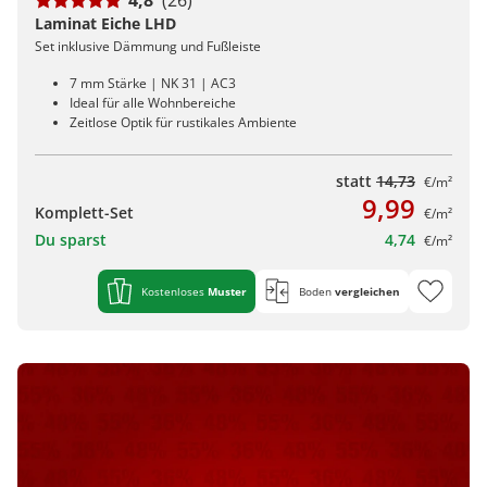
4,8
(26)
Laminat Eiche LHD
Set inklusive Dämmung und Fußleiste
7 mm Stärke | NK 31 | AC3
Ideal für alle Wohnbereiche
Zeitlose Optik für rustikales Ambiente
statt
14,73
€/m²
9,99
Komplett-Set
€/m²
Du sparst
4,74
€/m²
Kostenloses
Muster
Boden
vergleichen