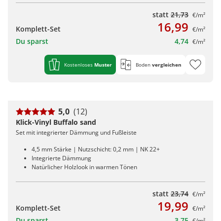
statt
21,73
€/m²
16,99
Komplett-Set
€/m²
Du sparst
4,74
€/m²
Kostenloses
Muster
Boden
vergleichen
5,0
(12)
Klick-Vinyl Buffalo sand
Set mit integrierter Dämmung und Fußleiste
4,5 mm Stärke | Nutzschicht: 0,2 mm | NK 22+
Integrierte Dämmung
Natürlicher Holzlook in warmen Tönen
statt
23,74
€/m²
19,99
Komplett-Set
€/m²
Du sparst
3,75
€/m²