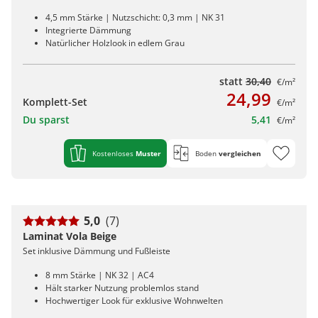
4,5 mm Stärke | Nutzschicht: 0,3 mm | NK 31
Integrierte Dämmung
Natürlicher Holzlook in edlem Grau
statt
30,40
€/m²
24,99
Komplett-Set
€/m²
Du sparst
5,41
€/m²
Kostenloses
Muster
Boden
vergleichen
5,0
(7)
Laminat Vola Beige
Set inklusive Dämmung und Fußleiste
8 mm Stärke | NK 32 | AC4
Hält starker Nutzung problemlos stand
Hochwertiger Look für exklusive Wohnwelten