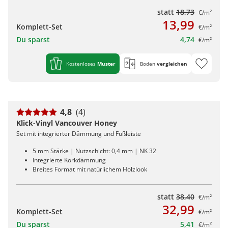
statt
18,73
€/m²
13,99
Komplett-Set
€/m²
Du sparst
4,74
€/m²
Kostenloses
Muster
Boden
vergleichen
4,8
(4)
Klick-Vinyl Vancouver Honey
Set mit integrierter Dämmung und Fußleiste
5 mm Stärke | Nutzschicht: 0,4 mm | NK 32
Integrierte Korkdämmung
Breites Format mit natürlichem Holzlook
statt
38,40
€/m²
32,99
Komplett-Set
€/m²
Du sparst
5,41
€/m²