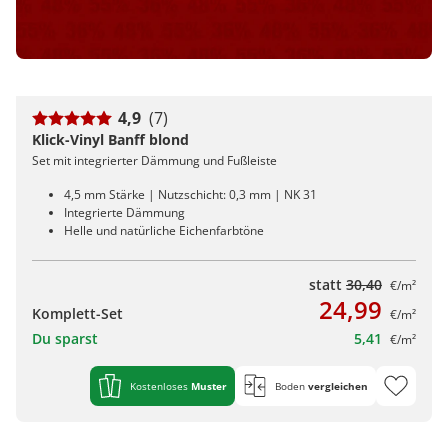
4,9
(7)
Klick-Vinyl Banff blond
Set mit integrierter Dämmung und Fußleiste
4,5 mm Stärke | Nutzschicht: 0,3 mm | NK 31
Integrierte Dämmung
Helle und natürliche Eichenfarbtöne
statt
30,40
€/m²
24,99
Komplett-Set
€/m²
Du sparst
5,41
€/m²
Kostenloses
Muster
Boden
vergleichen