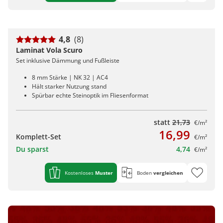
4,8
(8)
Laminat Vola Scuro
Set inklusive Dämmung und Fußleiste
8 mm Stärke | NK 32 | AC4
Hält starker Nutzung stand
Spürbar echte Steinoptik im Fliesenformat
statt
21,73
€/m²
16,99
Komplett-Set
€/m²
Du sparst
4,74
€/m²
Kostenloses
Muster
Boden
vergleichen