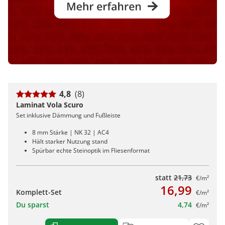
4,8
(8)
Laminat Vola Scuro
Set inklusive Dämmung und Fußleiste
8 mm Stärke | NK 32 | AC4
Hält starker Nutzung stand
Spürbar echte Steinoptik im Fliesenformat
statt
21,73
€/m²
16,99
Komplett-Set
€/m²
Du sparst
4,74
€/m²