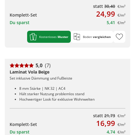
statt
30,40
€/m²
24,99
Komplett-Set
€/m²
Du sparst
5,41
€/m²
Kostenloses
Muster
Boden
vergleichen
5,0
(7)
Laminat Vola Beige
Set inklusive Dämmung und Fußleiste
8 mm Stärke | NK 32 | AC4
Hält starker Nutzung problemlos stand
Hochwertiger Look für exklusive Wohnwelten
statt
21,73
€/m²
16,99
Komplett-Set
€/m²
Du sparst
4,74
€/m²