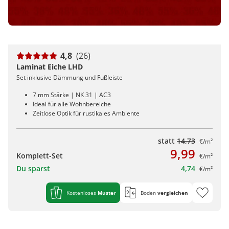
4,8
(26)
Laminat Eiche LHD
Set inklusive Dämmung und Fußleiste
7 mm Stärke | NK 31 | AC3
Ideal für alle Wohnbereiche
Zeitlose Optik für rustikales Ambiente
statt
14,73
€/m²
9,99
Komplett-Set
€/m²
Du sparst
4,74
€/m²
Kostenloses
Muster
Boden
vergleichen