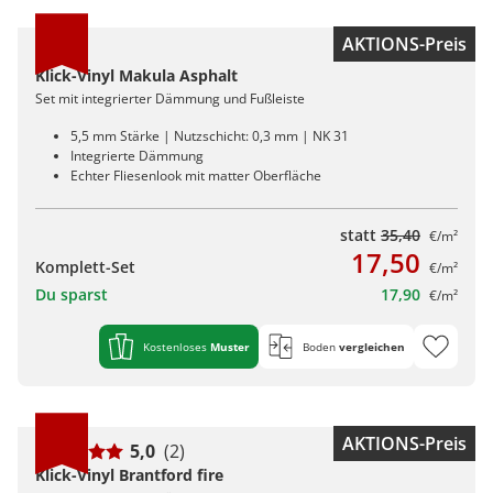
AKTIONS-Preis
Klick-Vinyl Makula Asphalt
Set mit integrierter Dämmung und Fußleiste
5,5 mm Stärke | Nutzschicht: 0,3 mm | NK 31
Integrierte Dämmung
Echter Fliesenlook mit matter Oberfläche
statt
35,40
€/m²
17,50
Komplett-Set
€/m²
Du sparst
17,90
€/m²
Kostenloses
Muster
Boden
vergleichen
AKTIONS-Preis
5,0
(2)
Klick-Vinyl Brantford fire