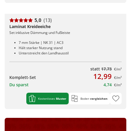
5,0
(13)
Laminat Kreideeiche
Set inklusive Dämmung und Fußleiste
7 mm Stärke | NK 31 | AC3
Hält starker Nutzung stand
Unterstreicht den Landhausstil
statt
17,73
€/m²
12,99
Komplett-Set
€/m²
Du sparst
4,74
€/m²
Kostenloses
Muster
Boden
vergleichen