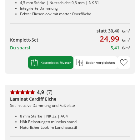
4,5 mm Stärke | Nutzschicht: 0,3 mm | NK 31
Integrierte Dämmung
Echter Fliesenlook mit matter Oberfläche
statt
30,40
€/m²
24,99
Komplett-Set
€/m²
Du sparst
5,41
€/m²
Kostenloses
Muster
Boden
vergleichen
4,9
(7)
Laminat Cardiff Eiche
Set inklusive Dämmung und Fußleiste
8 mm Stärke | NK 32 | AC4
Hält Belastungen mühelos stand
Natürlicher Look im Landhausstil