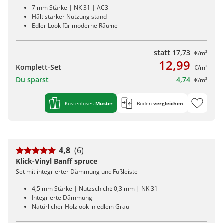
7 mm Stärke | NK 31 | AC3
Hält starker Nutzung stand
Edler Look für moderne Räume
statt
17,73
€/m²
12,99
Komplett-Set
€/m²
Du sparst
4,74
€/m²
Kostenloses
Muster
Boden
vergleichen
4,8
(6)
Klick-Vinyl Banff spruce
Set mit integrierter Dämmung und Fußleiste
4,5 mm Stärke | Nutzschicht: 0,3 mm | NK 31
Integrierte Dämmung
Natürlicher Holzlook in edlem Grau