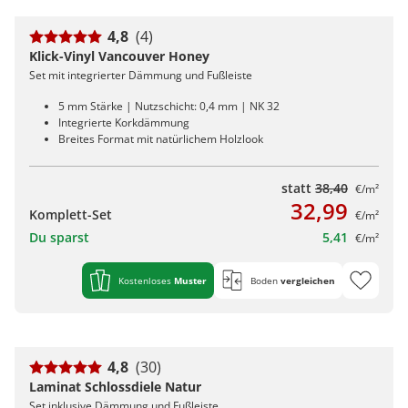
4,8
(4)
Klick-Vinyl Vancouver Honey
Set mit integrierter Dämmung und Fußleiste
5 mm Stärke | Nutzschicht: 0,4 mm | NK 32
Integrierte Korkdämmung
Breites Format mit natürlichem Holzlook
statt
38,40
€/m²
32,99
Komplett-Set
€/m²
Du sparst
5,41
€/m²
Kostenloses
Muster
Boden
vergleichen
4,8
(30)
Laminat Schlossdiele Natur
Set inklusive Dämmung und Fußleiste