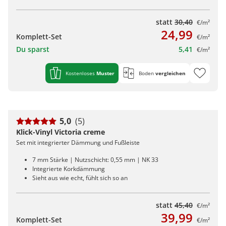
statt
30,40
€/m²
24,99
Komplett-Set
€/m²
Du sparst
5,41
€/m²
Kostenloses
Muster
Boden
vergleichen
5,0
(5)
Klick-Vinyl Victoria creme
Set mit integrierter Dämmung und Fußleiste
7 mm Stärke | Nutzschicht: 0,55 mm | NK 33
Integrierte Korkdämmung
Sieht aus wie echt, fühlt sich so an
statt
45,40
€/m²
39,99
Komplett-Set
€/m²