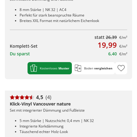
8 mm Stärke | NK 32 | AC4
Perfekt für stark beanspruchte Räume
Breites XXL Format mit natürlichem Eichenlook
statt
26,39
€/m²
19,99
Komplett-Set
€/m²
Du sparst
6,40
€/m²
Kostenloses
Muster
Boden
vergleichen
4,5
(4)
Klick-Vinyl Vancouver nature
Set mit integrierter Dämmung und Fußleiste
5 mm Stärke | Nutzschicht: 0,4 mm | NK 32
Integrierte Korkdämmung
Täuschend echter Holz-Look