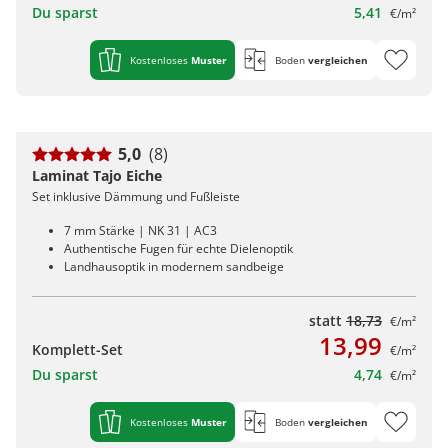
Du sparst
5,41
€/m²
Kostenloses
Muster
Boden
vergleichen
5,0
(8)
Laminat Tajo Eiche
Set inklusive Dämmung und Fußleiste
7 mm Stärke | NK 31 | AC3
Authentische Fugen für echte Dielenoptik
Landhausoptik in modernem sandbeige
statt
18,73
€/m²
13,99
Komplett-Set
€/m²
Du sparst
4,74
€/m²
Kostenloses
Muster
Boden
vergleichen