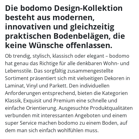
1
Die bodomo Design-Kollektion
besteht aus modernen,
2
innovativen und gleichzeitig
3
praktischen Bodenbelägen, die
4
keine Wünsche offenlassen.
5
Ob trendig, stylisch, klassisch oder elegant – bodomo
hat genau das Richtige für alle denkbaren Wohn- und
6
Lebensstile. Das sorgfältig zusammengestellte
Sortiment präsentiert sich mit vielseitigen Dekoren in
7
Laminat, Vinyl und Parkett. Den individuellen
Anforderungen entsprechend, bieten die Kategorien
Klassik, Exquisit und Premium eine schnelle und
einfache Orientierung. Ausgesuchte Produktqualitäten
verbunden mit interessanten Angeboten und einem
super Service machen bodomo zu einem Boden, auf
dem man sich einfach wohlfühlen muss.