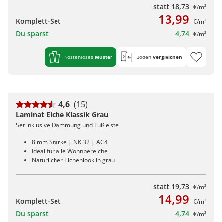
statt
18,73
€/m²
13,99
Komplett-Set
€/m²
Du sparst
4,74
€/m²
Kostenloses
Muster
Boden
vergleichen
4,6
(15)
Laminat Eiche Klassik Grau
Set inklusive Dämmung und Fußleiste
8 mm Stärke | NK 32 | AC4
Ideal für alle Wohnbereiche
Natürlicher Eichenlook in grau
statt
19,73
€/m²
14,99
Komplett-Set
€/m²
Du sparst
4,74
€/m²