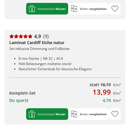
Kostenloses
Muster
Boden
vergleichen
4,9
(9)
Laminat Cardiff Eiche natur
Set inklusive Dämmung und Fußleiste
8 mm Stärke | NK 32 | AC4
Hält Belastungen mühelos stand
Natürlicher Eichenlook für klassische Eleganz
statt
18,73
€/m²
13,99
Komplett-Set
€/m²
Du sparst
4,74
€/m²
Kostenloses
Muster
Boden
vergleichen