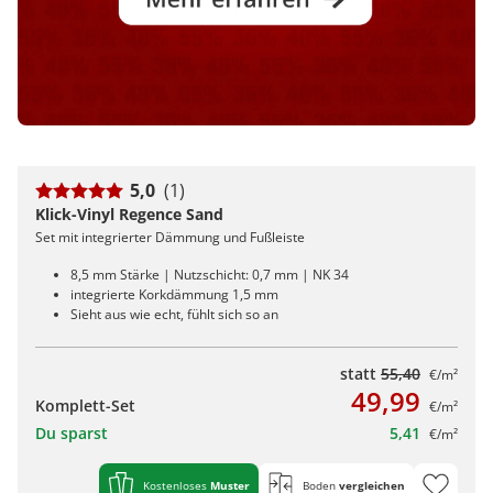
5,0
(1)
Klick-Vinyl Regence Sand
Set mit integrierter Dämmung und Fußleiste
8,5 mm Stärke | Nutzschicht: 0,7 mm | NK 34
integrierte Korkdämmung 1,5 mm
Sieht aus wie echt, fühlt sich so an
statt
55,40
€/m²
49,99
Komplett-Set
€/m²
Du sparst
5,41
€/m²
Kostenloses
Muster
Boden
vergleichen