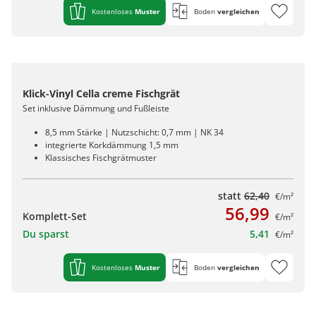
Kostenloses
Muster
Boden
vergleichen
Klick-Vinyl Cella creme Fischgrät
Set inklusive Dämmung und Fußleiste
8,5 mm Stärke | Nutzschicht: 0,7 mm | NK 34
integrierte Korkdämmung 1,5 mm
Klassisches Fischgrätmuster
statt
62,40
€/m²
56,99
Komplett-Set
€/m²
Du sparst
5,41
€/m²
Kostenloses
Muster
Boden
vergleichen