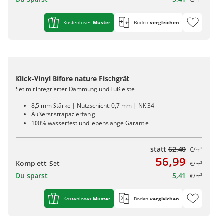
Kostenloses
Muster
Boden
vergleichen
Klick-Vinyl Bifore nature Fischgrät
Set mit integrierter Dämmung und Fußleiste
8,5 mm Stärke | Nutzschicht: 0,7 mm | NK 34
Äußerst strapazierfähig
100% wasserfest und lebenslange Garantie
statt
62,40
€/m²
56,99
Komplett-Set
€/m²
Du sparst
5,41
€/m²
Kostenloses
Muster
Boden
vergleichen