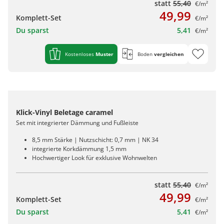
statt
55,40
€/m²
49,99
Komplett-Set
€/m²
Du sparst
5,41
€/m²
Kostenloses
Muster
Boden
vergleichen
Klick-Vinyl Beletage caramel
Set mit integrierter Dämmung und Fußleiste
8,5 mm Stärke | Nutzschicht: 0,7 mm | NK 34
integrierte Korkdämmung 1,5 mm
Hochwertiger Look für exklusive Wohnwelten
statt
55,40
€/m²
49,99
Komplett-Set
€/m²
Du sparst
5,41
€/m²