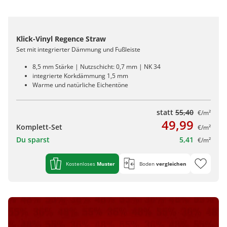
Klick-Vinyl Regence Straw
Set mit integrierter Dämmung und Fußleiste
8,5 mm Stärke | Nutzschicht: 0,7 mm | NK 34
integrierte Korkdämmung 1,5 mm
Warme und natürliche Eichentöne
statt
55,40
€/m²
49,99
Komplett-Set
€/m²
Du sparst
5,41
€/m²
Kostenloses
Muster
Boden
vergleichen