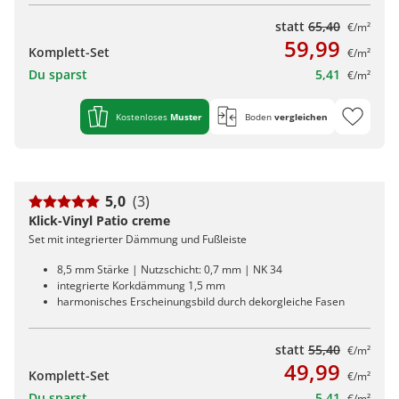
statt
65,40
€/m²
59,99
Komplett-Set
€/m²
Du sparst
5,41
€/m²
Kostenloses
Muster
Boden
vergleichen
5,0
(3)
Klick-Vinyl Patio creme
Set mit integrierter Dämmung und Fußleiste
8,5 mm Stärke | Nutzschicht: 0,7 mm | NK 34
integrierte Korkdämmung 1,5 mm
harmonisches Erscheinungsbild durch dekorgleiche Fasen
statt
55,40
€/m²
49,99
Komplett-Set
€/m²
Du sparst
5,41
€/m²