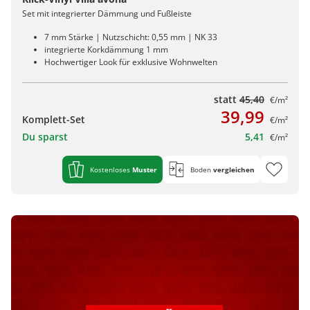
Set mit integrierter Dämmung und Fußleiste
7 mm Stärke | Nutzschicht: 0,55 mm | NK 33
integrierte Korkdämmung 1 mm
Hochwertiger Look für exklusive Wohnwelten
statt
45,40
€/m²
39,99
Komplett-Set
€/m²
Du sparst
5,41
€/m²
Kostenloses
Muster
Boden
vergleichen