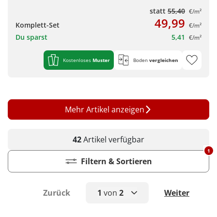
statt
55,40
€/m²
49,99
Komplett-Set
€/m²
Du sparst
5,41
€/m²
Kostenloses
Muster
Boden
vergleichen
Mehr Artikel anzeigen
42
Artikel
verfügbar
1
Filtern & Sortieren
Zurück
1
von
2
Weiter
1