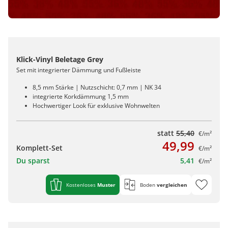
Klick-Vinyl Beletage Grey
Set mit integrierter Dämmung und Fußleiste
8,5 mm Stärke | Nutzschicht: 0,7 mm | NK 34
integrierte Korkdämmung 1,5 mm
Hochwertiger Look für exklusive Wohnwelten
statt
55,40
€/m²
49,99
Komplett-Set
€/m²
Du sparst
5,41
€/m²
Kostenloses
Muster
Boden
vergleichen