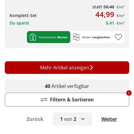
statt
50,40
€/m²
44,99
Komplett-Set
€/m²
Du sparst
5,41
€/m²
Kostenloses
Muster
Boden
vergleichen
Mehr Artikel anzeigen
40
Artikel
verfügbar
1
Filtern & Sortieren
Zurück
1
von
2
Weiter
1