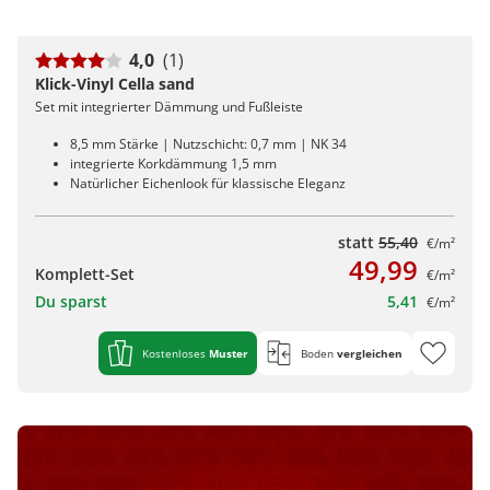
4,0
(1)
Klick-Vinyl Cella sand
Set mit integrierter Dämmung und Fußleiste
8,5 mm Stärke | Nutzschicht: 0,7 mm | NK 34
integrierte Korkdämmung 1,5 mm
Natürlicher Eichenlook für klassische Eleganz
statt
55,40
€/m²
49,99
Komplett-Set
€/m²
Du sparst
5,41
€/m²
Kostenloses
Muster
Boden
vergleichen