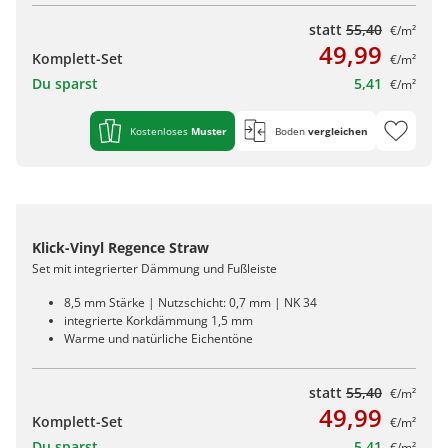
statt
55,40
€/m²
49,99
Komplett-Set
€/m²
Du sparst
5,41
€/m²
Kostenloses
Muster
Boden
vergleichen
Klick-Vinyl Regence Straw
Set mit integrierter Dämmung und Fußleiste
8,5 mm Stärke | Nutzschicht: 0,7 mm | NK 34
integrierte Korkdämmung 1,5 mm
Warme und natürliche Eichentöne
statt
55,40
€/m²
49,99
Komplett-Set
€/m²
Du sparst
5,41
€/m²