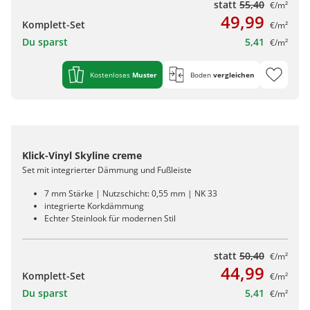
statt
55,40
€/m²
49,99
Komplett-Set
€/m²
Du sparst
5,41
€/m²
Kostenloses
Muster
Boden
vergleichen
Klick-Vinyl Skyline creme
Set mit integrierter Dämmung und Fußleiste
7 mm Stärke | Nutzschicht: 0,55 mm | NK 33
integrierte Korkdämmung
Echter Steinlook für modernen Stil
statt
50,40
€/m²
44,99
Komplett-Set
€/m²
Du sparst
5,41
€/m²