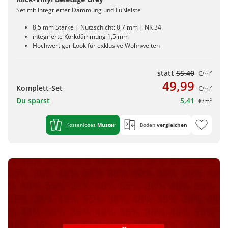
Set mit integrierter Dämmung und Fußleiste
8,5 mm Stärke | Nutzschicht: 0,7 mm | NK 34
integrierte Korkdämmung 1,5 mm
Hochwertiger Look für exklusive Wohnwelten
statt
55,40
€/m²
49,99
Komplett-Set
€/m²
Du sparst
5,41
€/m²
Kostenloses
Muster
Boden
vergleichen