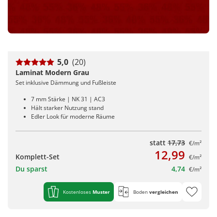
5,0
(20)
Laminat Modern Grau
Set inklusive Dämmung und Fußleiste
7 mm Stärke | NK 31 | AC3
Hält starker Nutzung stand
Edler Look für moderne Räume
statt
17,73
€/m²
12,99
Komplett-Set
€/m²
Du sparst
4,74
€/m²
Kostenloses
Muster
Boden
vergleichen