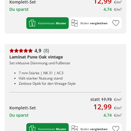
12,99
Komplett-Set
€/m²
Du sparst
4,74
€/m²
Kostenloses
Muster
Boden
vergleichen
4,9
(8)
Laminat Pune Oak vintage
Set inklusive Dämmung und Fußleiste
7 mm Stärke | NK 31 | AC3
Hält starker Nutzung stand
Zeitlose Optik für den Vintage-Style
statt
17,73
€/m²
12,99
Komplett-Set
€/m²
Du sparst
4,74
€/m²
Kostenloses
Muster
Boden
vergleichen