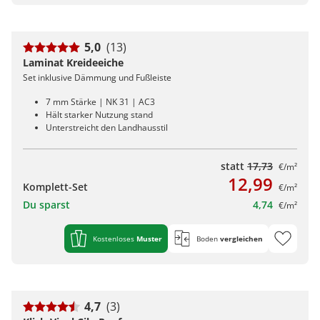
5,0
(13)
Laminat Kreideeiche
Set inklusive Dämmung und Fußleiste
7 mm Stärke | NK 31 | AC3
Hält starker Nutzung stand
Unterstreicht den Landhausstil
statt
17,73
€/m²
12,99
Komplett-Set
€/m²
Du sparst
4,74
€/m²
Kostenloses
Muster
Boden
vergleichen
4,7
(3)