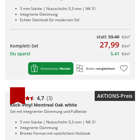
5 mm Stärke | Nutzschicht: 0,3 mm | NK 31
Integrierte Dämmung
Echter Steinlook für modernen Stil
statt
33,40
€/m²
27,99
Komplett-Set
€/m²
Du sparst
5,41
€/m²
Kostenloses
Muster
Boden
vergleichen
AKTIONS-Preis
4,7
(3)
Klick-Vinyl Montreal Oak white
Set mit integrierter Dämmung und Fußleiste
5 mm Stärke | Nutzschicht: 0,3 mm | NK 31
Integrierte Dämmung
Breites Format mit natürlichem Holzlook