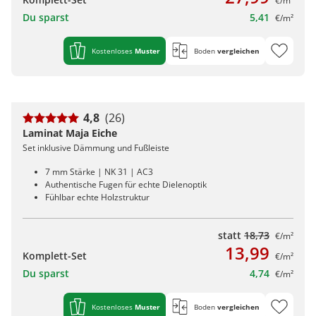
€/m²
Du sparst
5,41
€/m²
Kostenloses
Muster
Boden
vergleichen
4,8
(26)
Laminat Maja Eiche
Set inklusive Dämmung und Fußleiste
7 mm Stärke | NK 31 | AC3
Authentische Fugen für echte Dielenoptik
Fühlbar echte Holzstruktur
statt
18,73
€/m²
13,99
Komplett-Set
€/m²
Du sparst
4,74
€/m²
Kostenloses
Muster
Boden
vergleichen