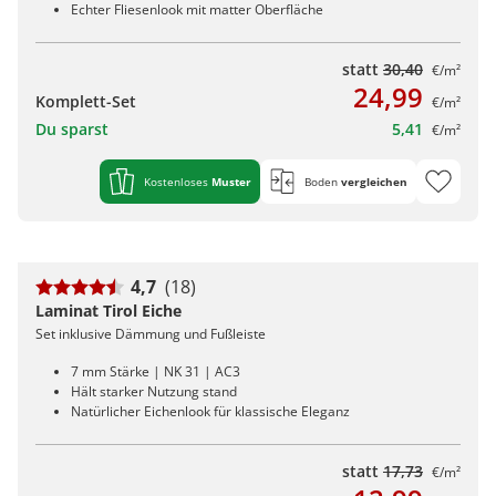
Echter Fliesenlook mit matter Oberfläche
statt
30,40
€/m²
24,99
Komplett-Set
€/m²
Du sparst
5,41
€/m²
Kostenloses
Muster
Boden
vergleichen
4,7
(18)
Laminat Tirol Eiche
Set inklusive Dämmung und Fußleiste
7 mm Stärke | NK 31 | AC3
Hält starker Nutzung stand
Natürlicher Eichenlook für klassische Eleganz
statt
17,73
€/m²