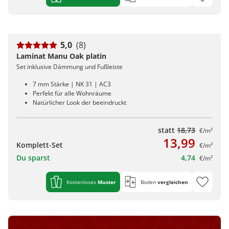
5,0
(8)
Laminat Manu Oak platin
Set inklusive Dämmung und Fußleiste
7 mm Stärke | NK 31 | AC3
Perfekt für alle Wohnräume
Natürlicher Look der beeindruckt
statt
18,73
€/m²
13,99
Komplett-Set
€/m²
Du sparst
4,74
€/m²
Kostenloses
Muster
Boden
vergleichen