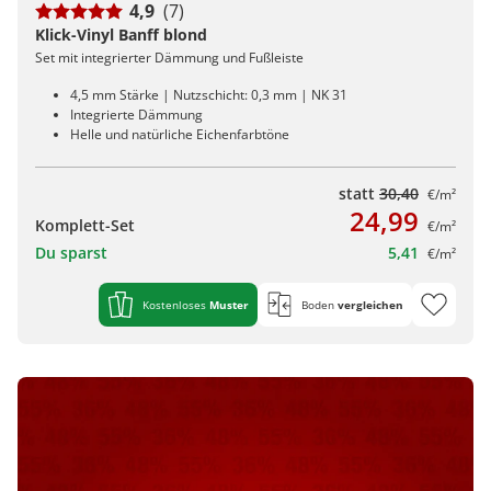
4,9
(7)
Klick-Vinyl Banff blond
Set mit integrierter Dämmung und Fußleiste
4,5 mm Stärke | Nutzschicht: 0,3 mm | NK 31
Integrierte Dämmung
Helle und natürliche Eichenfarbtöne
statt
30,40
€/m²
24,99
Komplett-Set
€/m²
Du sparst
5,41
€/m²
Kostenloses
Muster
Boden
vergleichen