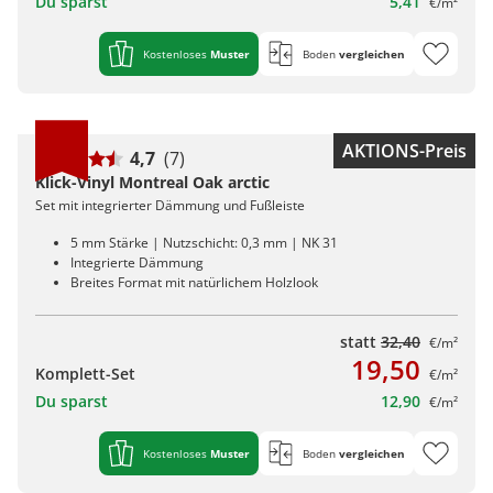
Du sparst
5,41
€/m²
Kostenloses
Muster
Boden
vergleichen
AKTIONS-Preis
4,7
(7)
Klick-Vinyl Montreal Oak arctic
Set mit integrierter Dämmung und Fußleiste
5 mm Stärke | Nutzschicht: 0,3 mm | NK 31
Integrierte Dämmung
Breites Format mit natürlichem Holzlook
statt
32,40
€/m²
19,50
Komplett-Set
€/m²
Du sparst
12,90
€/m²
Kostenloses
Muster
Boden
vergleichen