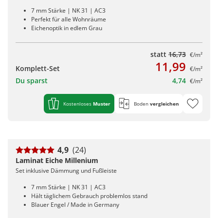
7 mm Stärke | NK 31 | AC3
Perfekt für alle Wohnräume
Eichenoptik in edlem Grau
statt
16,73
€/m²
11,99
Komplett-Set
€/m²
Du sparst
4,74
€/m²
Kostenloses
Muster
Boden
vergleichen
4,9
(24)
Laminat Eiche Millenium
Set inklusive Dämmung und Fußleiste
7 mm Stärke | NK 31 | AC3
Hält täglichem Gebrauch problemlos stand
Blauer Engel / Made in Germany