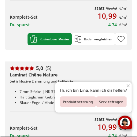
statt
15,73
€/m²
10,99
Komplett-Set
€/m²
Du sparst
4,74
€/m²
Kostenloses
Muster
Boden
vergleichen
5,0
(5)
Laminat Chêne Nature
Set inklusive Dämmung und Fußleiste
7 mm Stärke | NK 31 | AC3
Hält täglichem Gebrauch problemlos stand
Blauer Engel / Made in Germany
statt
15,73
€/m²
10,99
Komplett-Set
€/m²
Du sparst
4,74
€/m²