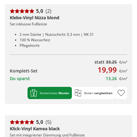
5,0
(2)
Klebe-Vinyl Nizza blond
Set inklusive Fußleiste
2 mm Stärke | Nutzschicht: 0,3 mm | NK 31
100 % Wasserfest
Pflegeleicht
statt
33,25
€/m²
19,99
Komplett-Set
€/m²
Du sparst
13,26
€/m²
Kostenloses
Muster
Boden
vergleichen
5,0
(5)
Klick-Vinyl Kamea black
Set mit integrierter Dämmung und Fußleiste