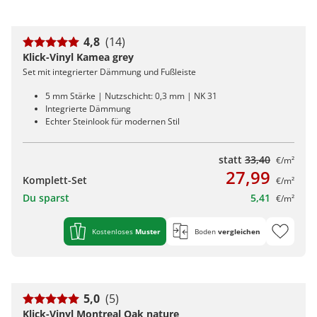
4,8
(14)
Klick-Vinyl Kamea grey
Set mit integrierter Dämmung und Fußleiste
5 mm Stärke | Nutzschicht: 0,3 mm | NK 31
Integrierte Dämmung
Echter Steinlook für modernen Stil
statt
33,40
€/m²
27,99
Komplett-Set
€/m²
Du sparst
5,41
€/m²
Kostenloses
Muster
Boden
vergleichen
5,0
(5)
Klick-Vinyl Montreal Oak nature