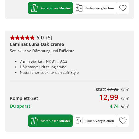
Kostenloses
Muster
Boden
vergleichen
5,0
(5)
Laminat Luna Oak creme
Set inklusive Dämmung und Fußleiste
7 mm Stärke | NK 31 | AC3
Hält starker Nutzung stand
Natürlicher Look für den Loft-Style
statt
17,73
€/m²
12,99
Komplett-Set
€/m²
Du sparst
4,74
€/m²
Kostenloses
Muster
Boden
vergleichen