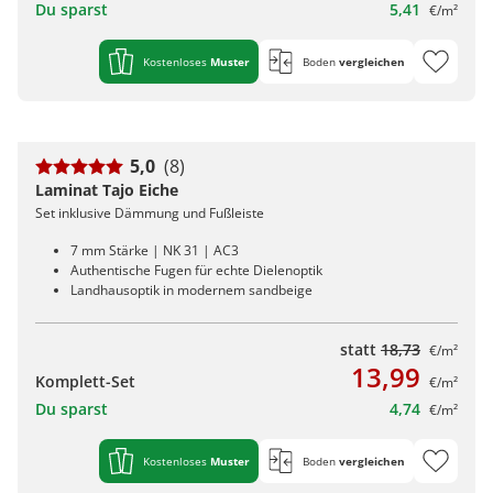
Du sparst
5,41
€/m²
Kostenloses
Muster
Boden
vergleichen
5,0
(8)
Laminat Tajo Eiche
Set inklusive Dämmung und Fußleiste
7 mm Stärke | NK 31 | AC3
Authentische Fugen für echte Dielenoptik
Landhausoptik in modernem sandbeige
statt
18,73
€/m²
13,99
Komplett-Set
€/m²
Du sparst
4,74
€/m²
Kostenloses
Muster
Boden
vergleichen