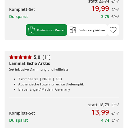
statt
23,74
€/m²
19,99
Komplett-Set
€/m²
Du sparst
3,75
€/m²
Kostenloses
Muster
Boden
vergleichen
5,0
(11)
Laminat Eiche Arktis
Set inklusive Dämmung und Fußleiste
7 mm Stärke | NK 31 | AC3
Authentische Fugen für echte Dielenoptik
Blauer Engel / Made in Germany
statt
18,73
€/m²
13,99
Komplett-Set
€/m²
Du sparst
4,74
€/m²