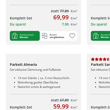
statt
77,89
€/m²
69,99
Komplett-Set
Komplett-S
€/m²
Du sparst
7,90
Du sparst
€/m²
Kostenloses
Boden
Kostenl
Muster
vergleichen
Muster
Parkett Almeria
Parkett Sa
Set inklusive Dämmung und Fußleiste
Set inklusive
14 mm Stärke | ca. 3 mm Nutzschicht
14 mm S
Wohnfertig geölte Oberfläche
Wohnfer
Natürlich schön & wohngesund
Natürli
statt
67,89
€/m²
59,99
Komplett-Set
Komplett-S
€/m²