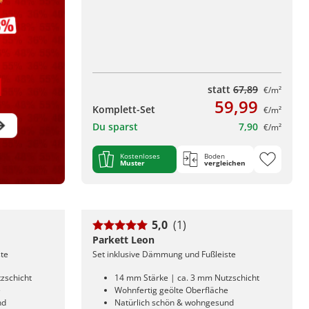
statt
67,89
€/m²
59,99
Komplett-Set
€/m²
Du sparst
7,90
€/m²
Kostenloses
Boden
Muster
vergleichen
5,0
(1)
Parkett Leon
ste
Set inklusive Dämmung und Fußleiste
zschicht
14 mm Stärke | ca. 3 mm Nutzschicht
e
Wohnfertig geölte Oberfläche
nd
Natürlich schön & wohngesund