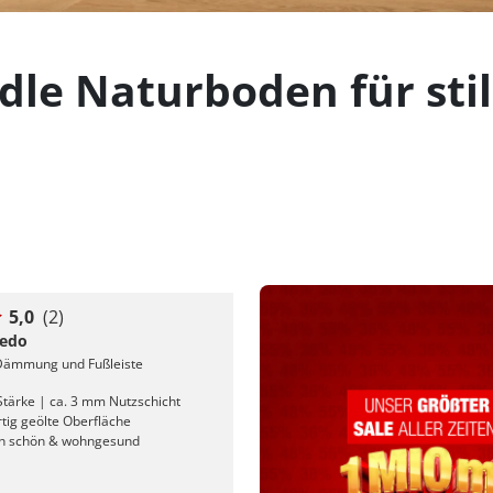
edle Naturboden für st
5,0
(2)
ledo
 Dämmung und Fußleiste
tärke | ca. 3 mm Nutzschicht
tig geölte Oberfläche
ch schön & wohngesund