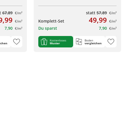
tt
67,89
statt
57,89
€/m²
€/m²
9,99
49,99
Komplett-Set
€/m²
€/m²
7,90
Du sparst
7,90
€/m²
€/m²
Kostenloses
Boden
ichen
Muster
vergleichen