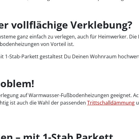
er vollflächige Verklebung?
steme ganz einfach zu verlegen, auch für Heimwerker. Die
ßbodenheizungen von Vorteil ist.
it 1-Stab-Parkett gestaltest Du Deinen Wohnraum hochwert
roblem!
ie Verlegung auf Warmwasser-Fußbodenheizungen geeignet. A
htig ist auch die Wahl der passenden
Trittschalldämmung
u
n – mit 1-Stab Parkett