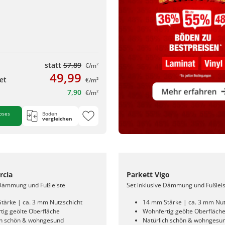
statt
57,89
€/m²
49,99
et
€/m²
7,90
€/m²
oses
Boden
vergleichen
rcia
Parkett Vigo
 Dämmung und Fußleiste
Set inklusive Dämmung und Fußlei
tärke | ca. 3 mm Nutzschicht
14 mm Stärke | ca. 3 mm Nut
tig geölte Oberfläche
Wohnfertig geölte Oberfläch
ch schön & wohngesund
Natürlich schön & wohngesu