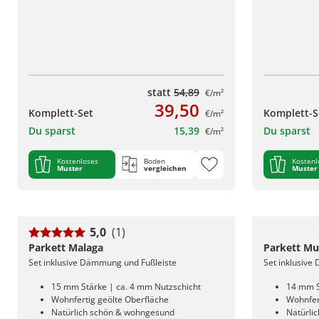
statt
54,89
€/m²
39,50
Komplett-Set
Komplett-S
€/m²
Du sparst
15,39
Du sparst
€/m²
Kostenloses
Boden
Kostenl
Muster
vergleichen
Muster
5,0
(1)
Parkett Malaga
Parkett Mu
Set inklusive Dämmung und Fußleiste
Set inklusive
15 mm Stärke | ca. 4 mm Nutzschicht
14 mm S
Wohnfertig geölte Oberfläche
Wohnfer
Natürlich schön & wohngesund
Natürli