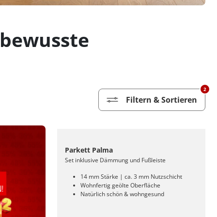
ilbewusste
2
Filtern & Sortieren
Parkett Palma
Set inklusive Dämmung und Fußleiste
14 mm Stärke | ca. 3 mm Nutzschicht
Wohnfertig geölte Oberfläche
Natürlich schön & wohngesund