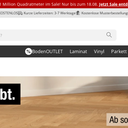
1 Million Quadratmeter im Sale! Nur bis zum 18.08.
Jetzt Sale ent
 KOSTENLOS
Kurze Lieferzeiten: 3-7 Werktage
Kostenlose Musterbestellung
BodenOUTLET
Laminat
Vinyl
Parkett