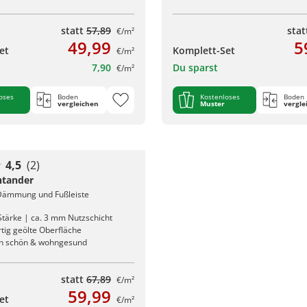
statt
57,89
sta
€/m²
49,99
5
et
Komplett-Set
€/m²
7,90
Du sparst
€/m²
oses
Boden
Kostenloses
Boden
vergleichen
Muster
vergle
4,5
(2)
ntander
 Dämmung und Fußleiste
tärke | ca. 3 mm Nutzschicht
tig geölte Oberfläche
ch schön & wohngesund
statt
67,89
€/m²
59,99
et
€/m²