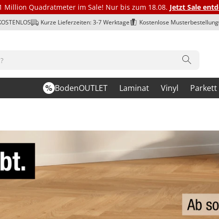
1 Million Quadratmeter im Sale! Nur bis zum 18.08.
Jetzt Sale ent
 KOSTENLOS
Kurze Lieferzeiten: 3-7 Werktage
Kostenlose Musterbestellung
BodenOUTLET
Laminat
Vinyl
Parkett