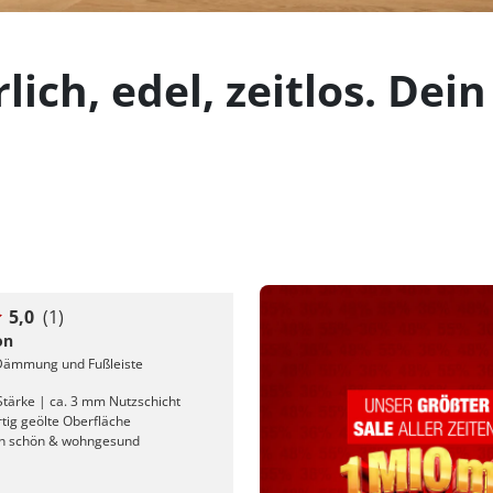
lich, edel, zeitlos. D
5,0
(1)
on
 Dämmung und Fußleiste
tärke | ca. 3 mm Nutzschicht
tig geölte Oberfläche
ch schön & wohngesund