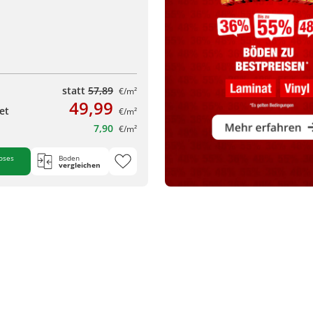
statt
57,89
€/m²
49,99
et
€/m²
7,90
€/m²
oses
Boden
vergleichen