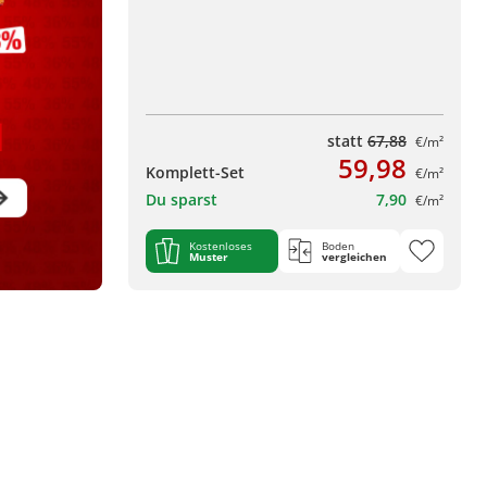
statt
67,88
€/m²
59,98
Komplett-Set
€/m²
Du sparst
7,90
€/m²
Kostenloses
Boden
Muster
vergleichen