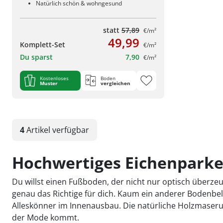
Natürlich schön & wohngesund
statt
57,89
€/m²
49,99
Komplett-Set
€/m²
Du sparst
7,90
€/m²
Kostenloses
Boden
Muster
vergleichen
4
Artikel
verfügbar
Hochwertiges Eichenparket
Du willst einen Fußboden, der nicht nur optisch überze
genau das Richtige für dich. Kaum ein anderer Bodenbelag 
Alleskönner im Innenausbau. Die natürliche Holzmaserun
der Mode kommt.