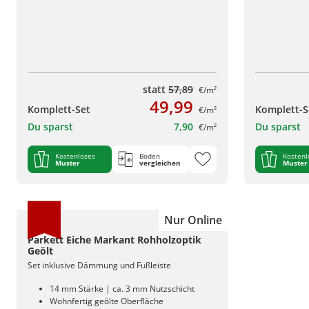
statt
57,89
€/m²
49,99
Komplett-Set
Komplett-S
€/m²
Du sparst
7,90
Du sparst
€/m²
Kostenloses
Boden
Kostenl
Muster
vergleichen
Muster
Nur Online
Parkett Eiche Markant Rohholzoptik
Geölt
Set inklusive Dämmung und Fußleiste
14 mm Stärke | ca. 3 mm Nutzschicht
Wohnfertig geölte Oberfläche