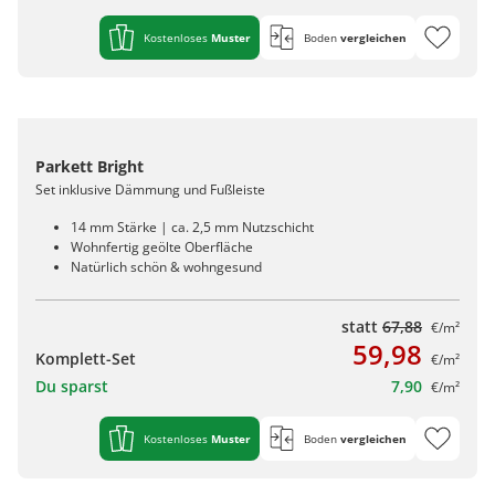
Kostenloses
Muster
Boden
vergleichen
Parkett Bright
Set inklusive Dämmung und Fußleiste
14 mm Stärke | ca. 2,5 mm Nutzschicht
Wohnfertig geölte Oberfläche
Natürlich schön & wohngesund
statt
67,88
€/m²
59,98
Komplett-Set
€/m²
Du sparst
7,90
€/m²
Kostenloses
Muster
Boden
vergleichen