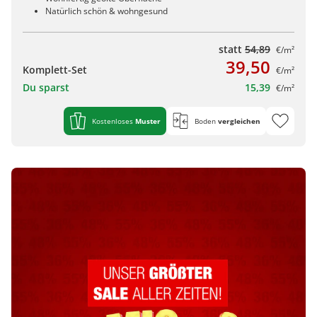
Natürlich schön & wohngesund
statt
54,89
€/m²
39,50
Komplett-Set
€/m²
Du sparst
15,39
€/m²
Kostenloses
Muster
Boden
vergleichen