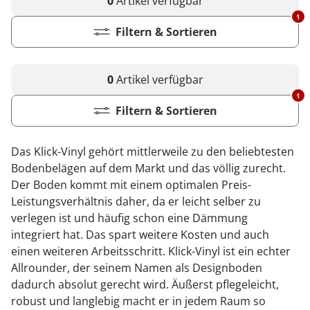
0
Artikel
verfügbar
Kiwi now
Pflegemittel Laminat
Vinylboden zum Klicken
Feuchtraumgeeignet
Sonstiges
Zubehör
Endkappen - Höhe 40 mm
sonstige Schienen
Kiwi now
Fischgrät
Pflegemittel Multilayer
Fuge (4-seitig)
Windmöller
1
Fase (2-seitig)
Fußleisten
Dämmung
Vinylboden zum Kleben
Fußbodenheizung geeignet
Feuchtraumgeeignet
Pflegemittel Bioböden
Kronoflooring
Endkappen - Höhe 58 mm
Zubehör
zum Klicken
Filtern & Sortieren
Kronoflooring
Pflegemittel Parkett
Fuge (4-seitig)
sonstiges Zubehör
Fußleisten
klicken & kleben
Bioböden von BoDomo
Fußbodenheizung geeignet
Dämmung
Sonstige Fußleistenabschlüsse
Pflegemittel Vinylböden
zum Kleben
Kronotex
MyStyle
Microfase
sonstiges Zubehör
Vinylböden mit integrierter Dämmung
Fußleisten
Dämmung
zum Schrauben
O.R.C.A
0
Artikel
verfügbar
MyStyle
Realfuge
Vinylböden ohne integrierte Dämmung
sonstiges Zubehör
Fußleisten
1
O.R.C.A
Filtern & Sortieren
sonstiges Zubehör
Klebe-Vinyl Zubehör
Prinz
Das Klick-Vinyl gehört mittlerweile zu den beliebtesten
Windmöller
Bodenbelägen auf dem Markt und das völlig zurecht.
Der Boden kommt mit einem optimalen Preis-
Wolfcraft
Leistungsverhältnis daher, da er leicht selber zu
Wulff
verlegen ist und häufig schon eine Dämmung
integriert hat. Das spart weitere Kosten und auch
einen weiteren Arbeitsschritt. Klick-Vinyl ist ein echter
Allrounder, der seinem Namen als Designboden
dadurch absolut gerecht wird. Äußerst pflegeleicht,
robust und langlebig macht er in jedem Raum so