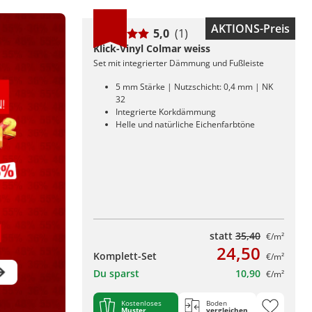
AKTIONS-Preis
5,0
(1)
Klick-Vinyl Colmar weiss
Set mit integrierter Dämmung und Fußleiste
5 mm Stärke | Nutzschicht: 0,4 mm | NK
32
Integrierte Korkdämmung
Helle und natürliche Eichenfarbtöne
statt
35,40
€/m²
24,50
Komplett-Set
€/m²
Du sparst
10,90
€/m²
Kostenloses
Boden
Muster
vergleichen