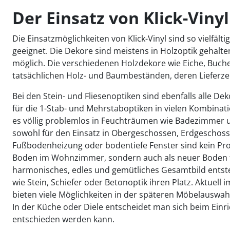
Der Einsatz von Klick-Vinyl 
Die Einsatzmöglichkeiten von Klick-Vinyl sind so vielfä
geeignet. Die Dekore sind meistens in Holzoptik gehalten
möglich. Die verschiedenen Holzdekore wie Eiche, Buche
tatsächlichen Holz- und Baumbeständen, deren Lieferz
Bei den Stein- und Fliesenoptiken sind ebenfalls alle De
für die 1-Stab- und Mehrstaboptiken in vielen Kombina
es völlig problemlos in Feuchträumen wie Badezimmer un
sowohl für den Einsatz in Obergeschossen, Erdgeschoss
Fußbodenheizung oder bodentiefe Fenster sind kein Pr
Boden im Wohnzimmer, sondern auch als neuer Boden f
harmonisches, edles und gemütliches Gesamtbild ents
wie Stein, Schiefer oder Betonoptik ihren Platz. Aktuel
bieten viele Möglichkeiten in der späteren Möbelauswahl.
In der Küche oder Diele entscheidet man sich beim Einric
entschieden werden kann.