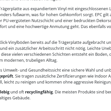
 Trägerplatte aus expandiertem Vinyl mit eingeschlossenen
nders fußwarm, was für hohen Gehkomfort sorgt. EPC gilt al
er PU-vergüteten Nutzschicht und einer bedruckten Dekorschi
ort und eine hochwertige Anmutung geht. Das ebenfalls v
Klick-Vinylböden bereits auf die Trägerplatte aufgebracht 
und ein zusätzlicher Arbeitsschritt nicht nötig. Leichte U
diese vielen verschiedenen Schichten entsteht ein Boden, d
m modernen, trubeligen Alltag.
 Umwelt- und Gesundheitssicht eine sichere Wahl und unbe
geprüft
. Sie tragen zusätzliche Zertifizierungen wie Indoor
iell, leicht zu reinigen und kommen ohne aggressive Reinigun
lebig
und oft
recyclingfähig
. Die meisten Produkte sind be
altiges Gebäude.