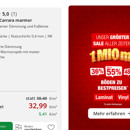
5,0
(1)
l Carrara marmor
rierter Dämmung und Fußleiste
ärke | Nutzschicht: 0,4 mm | NK
erte Dämmung
n Marmoroptik mit matter
che
statt
38,40
€/m²
32,99
et
€/m²
5,41
€/m²
oses
Boden
vergleichen