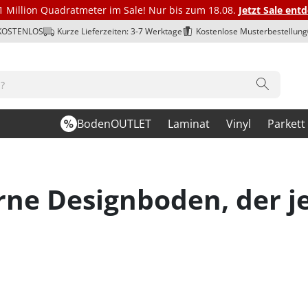
1 Million Quadratmeter im Sale! Nur bis zum 18.08.
Jetzt Sale ent
 KOSTENLOS
Kurze Lieferzeiten: 3-7 Werktage
Kostenlose Musterbestellung
BodenOUTLET
Laminat
Vinyl
Parkett
erne Designboden, der 