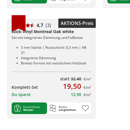
AKTIONS-Preis
4,7
(3)
Klick-Vinyl Montreal Oak white
Set mit integrierter Dämmung und Fußleiste
5 mm Stärke | Nutzschicht: 0,3 mm | NK
31
Integrierte Dämmung
Breites Format mit natürlichem Holzlook
statt
32,40
€/m²
19,50
Komplett-Set
€/m²
Du sparst
12,90
€/m²
Kostenloses
Boden
Muster
vergleichen