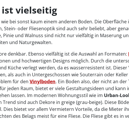
ist vielseitig
ltig wie bei sonst kaum einem anderen Boden. Die Oberfläche
, Stein- oder Fliesenoptik sind auch sehr beliebt, aber gen
, Pinie und Walnuss sind nicht nur vielfältig in Maserung
eiten und Naturgewalten.
kore denkbar. Ebenso vielfältig ist die Auswahl an Formaten:
tionen und hochwertigen Designs möglich. Durch die unter
d Küche verlegt werden, da es wasserresistent ist. Dieser
en, als auch in Untergeschossen wie Souterrain oder Kelle
oblem für den
Vinylboden
. Ein Boden also, der nicht an der
ür jeden Raum, bietet er viele Gestaltungsideen und kan
tehen lassen. Im modernen Wohnungsstil wie im
Urban-Lo
l im Trend sind auch Dekore in greige (grau-beige). Diese Bö
 Dies bietet vor allem Vermietern Vorteile, da die Mieter i
hten des Belags meist für eine Fliese. Die Fliese gibt es i