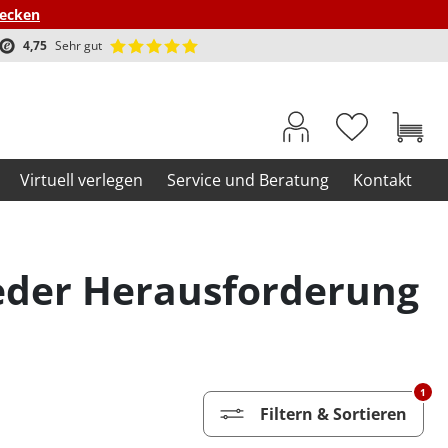
decken
4,75
Sehr gut
Virtuell verlegen
Service und Beratung
Kontakt
jeder Herausforderung
1
Filtern & Sortieren