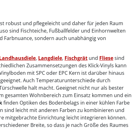
 ist robust und pflegeleicht und daher für jeden Raum
auso sind Fischteiche, Fußballfelder und Einhornwelten
 und Farbnuance, sondern auch unabhängig von
Landhausdiele
,
Langdiele
,
Fischgrät
und
Fliese
sind
schiedlichen Zusammensetzungen des Klick-Vinyls kann
 Vinylboden mit SPC oder EPC Kern ist darüber hinaus
r geeignet. Auch Temperaturunterschiede durch
 Türschwelle halt macht. Geeignet nicht nur als bester
n im gesamten Wohnbereich zum Einsatz kommen und ein
ok
finden Optiken des Bodenbelags in einer kühlen Farbe
den sind leicht mit anderen Farben zu kombinieren und
hre mitgebrachte Einrichtung leicht integrieren können.
n verschiedener Breite, so dass je nach Größe des Raumes