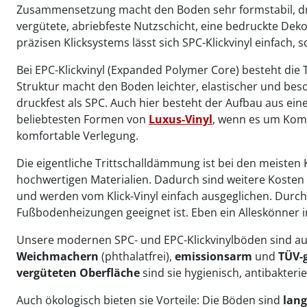
Zusammensetzung macht den Boden sehr formstabil, d
vergütete, abriebfeste Nutzschicht, eine bedruckte Deko
präzisen Klicksystems lässt sich SPC-Klickvinyl einfach,
Bei EPC-Klickvinyl (Expanded Polymer Core) besteht die
Struktur macht den Boden leichter, elastischer und beso
druckfest als SPC. Auch hier besteht der Aufbau aus ein
beliebtesten Formen von
Luxus-Vinyl
, wenn es um Komf
komfortable Verlegung.
Die eigentliche Trittschalldämmung ist bei den meisten 
hochwertigen Materialien. Dadurch sind weitere Kosten 
und werden vom Klick-Vinyl einfach ausgeglichen. Durch 
Fußbodenheizungen geeignet ist. Eben ein Alleskönner i
Unsere modernen SPC- und EPC-Klickvinylböden sind aus
Weichmachern
(phthalatfrei),
emissionsarm
und
TÜV-
vergüteten Oberfläche
sind sie hygienisch, antibakter
Auch ökologisch bieten sie Vorteile: Die Böden sind
lang