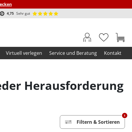
decken
4,75
Sehr gut
Virtuell verlegen
Service und Beratung
Kontakt
jeder Herausforderung
1
Filtern & Sortieren