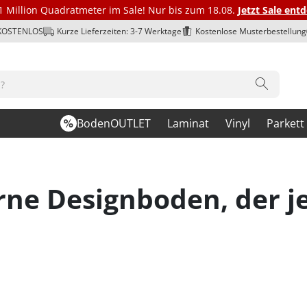
1 Million Quadratmeter im Sale! Nur bis zum 18.08.
Jetzt Sale ent
 KOSTENLOS
Kurze Lieferzeiten: 3-7 Werktage
Kostenlose Musterbestellung
BodenOUTLET
Laminat
Vinyl
Parkett
erne Designboden, der 