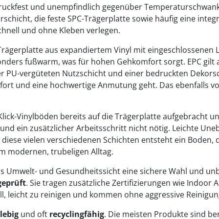
ruckfest und unempfindlich gegenüber Temperaturschwank
rschicht, die feste SPC-Trägerplatte sowie häufig eine inte
 schnell und ohne Kleben verlegen.
 Trägerplatte aus expandiertem Vinyl mit eingeschlossenen
nders fußwarm, was für hohen Gehkomfort sorgt. EPC gilt al
er PU-vergüteten Nutzschicht und einer bedruckten Dekorschi
ort und eine hochwertige Anmutung geht. Das ebenfalls v
Klick-Vinylböden bereits auf die Trägerplatte aufgebracht 
und ein zusätzlicher Arbeitsschritt nicht nötig. Leichte U
diese vielen verschiedenen Schichten entsteht ein Boden, d
m modernen, trubeligen Alltag.
 Umwelt- und Gesundheitssicht eine sichere Wahl und unbe
geprüft
. Sie tragen zusätzliche Zertifizierungen wie Indoor
iell, leicht zu reinigen und kommen ohne aggressive Reinigun
lebig
und oft
recyclingfähig
. Die meisten Produkte sind be