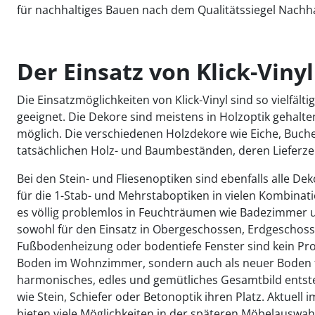
für nachhaltiges Bauen nach dem Qualitätssiegel Nachh
Der Einsatz von Klick-Vinyl 
Die Einsatzmöglichkeiten von Klick-Vinyl sind so vielfä
geeignet. Die Dekore sind meistens in Holzoptik gehalten
möglich. Die verschiedenen Holzdekore wie Eiche, Buche
tatsächlichen Holz- und Baumbeständen, deren Lieferz
Bei den Stein- und Fliesenoptiken sind ebenfalls alle De
für die 1-Stab- und Mehrstaboptiken in vielen Kombina
es völlig problemlos in Feuchträumen wie Badezimmer un
sowohl für den Einsatz in Obergeschossen, Erdgeschoss
Fußbodenheizung oder bodentiefe Fenster sind kein Pr
Boden im Wohnzimmer, sondern auch als neuer Boden f
harmonisches, edles und gemütliches Gesamtbild ents
wie Stein, Schiefer oder Betonoptik ihren Platz. Aktuel
bieten viele Möglichkeiten in der späteren Möbelauswahl.