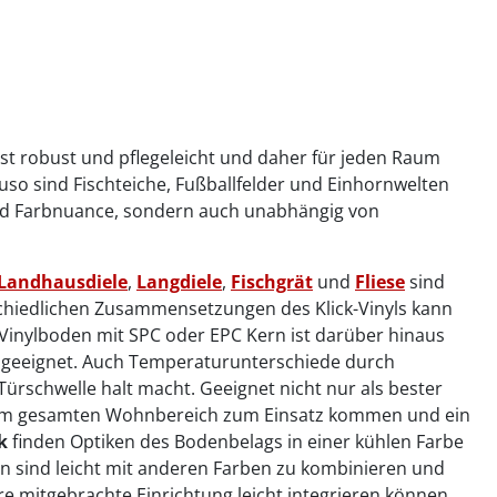
 ist robust und pflegeleicht und daher für jeden Raum
auso sind Fischteiche, Fußballfelder und Einhornwelten
 und Farbnuance, sondern auch unabhängig von
Landhausdiele
,
Langdiele
,
Fischgrät
und
Fliese
sind
schiedlichen Zusammensetzungen des Klick-Vinyls kann
 Vinylboden mit SPC oder EPC Kern ist darüber hinaus
r geeignet. Auch Temperaturunterschiede durch
 Türschwelle halt macht. Geeignet nicht nur als bester
n im gesamten Wohnbereich zum Einsatz kommen und ein
ok
finden Optiken des Bodenbelags in einer kühlen Farbe
den sind leicht mit anderen Farben zu kombinieren und
hre mitgebrachte Einrichtung leicht integrieren können.