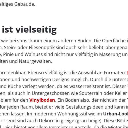
altiges Gebäude.
ist vielseitig
ltig wie bei sonst kaum einem anderen Boden. Die Oberfläche
, Stein- oder Fliesenoptik sind auch sehr beliebt, aber gen
, Pinie und Walnuss sind nicht nur vielfältig in Maserung
eiten und Naturgewalten.
kore denkbar. Ebenso vielfältig ist die Auswahl an Formaten:
tionen und hochwertigen Designs möglich. Durch die unter
d Küche verlegt werden, da es wasserresistent ist. Dieser
en, als auch in Untergeschossen wie Souterrain oder Kelle
oblem für den
Vinylboden
. Ein Boden also, der nicht an der
ür jeden Raum, bietet er viele Gestaltungsideen und kan
tehen lassen. Im modernen Wohnungsstil wie im
Urban-Lo
l im Trend sind auch Dekore in greige (grau-beige). Diese Bö
 Dies bietet vor allem Vermietern Vorteile, da die Mieter i