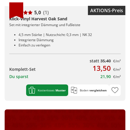
AKTIONS-Preis
5,0
(1)
Klick-Vinyl Harvest Oak Sand
Set mit integrierter Dämmung und Fußleiste
4,5 mm Stärke | Nutzschicht: 0,3 mm | NK 32
Integrierte Dämmung
Einfach zu verlegen
statt
35,40
€/m²
13,50
Komplett-Set
€/m²
Du sparst
21,90
€/m²
Kostenloses
Muster
Boden
vergleichen