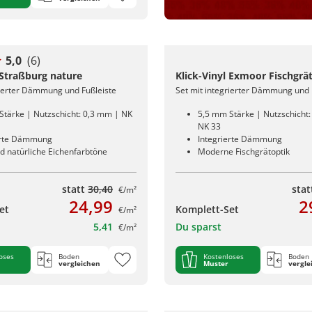
5,0
(6)
 Straßburg nature
Klick-Vinyl Exmoor Fischgrä
rierter Dämmung und Fußleiste
Set mit integrierter Dämmung und 
Stärke | Nutzschicht: 0,3 mm | NK
5,5 mm Stärke | Nutzschicht
NK 33
erte Dämmung
Integrierte Dämmung
d natürliche Eichenfarbtöne
Moderne Fischgrätoptik
statt
30,40
sta
€/m²
24,99
2
et
Komplett-Set
€/m²
5,41
Du sparst
€/m²
oses
Boden
Kostenloses
Boden
vergleichen
Muster
vergle