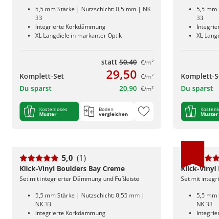
5,5 mm Stärke | Nutzschicht: 0,5 mm | NK
5,5 mm 
33
33
Integrierte Korkdämmung
Integri
XL Langdiele in markanter Optik
XL Langd
statt
50,40
€/m²
29,50
Komplett-Set
Komplett-S
€/m²
Du sparst
20,90
Du sparst
€/m²
Kostenloses
Boden
Kostenl
Muster
vergleichen
Muster
5,0
(1)
Klick-Vinyl Boulders Bay Creme
Klick-Vinyl
Set mit integrierter Dämmung und Fußleiste
Set mit integ
5,5 mm Stärke | Nutzschicht: 0,55 mm |
5,5 mm 
NK 33
NK 33
Integrierte Korkdämmung
Integri