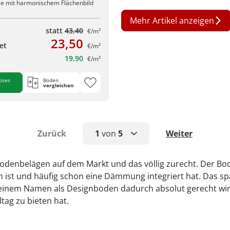
ele mit harmonischem Flächenbild
Mehr Artikel anzeigen
statt
43,40
€/m²
23,50
et
€/m²
19,90
€/m²
oses
Boden
vergleichen
Zurück
1
von
5
Weiter
1
n Bodenbelägen auf dem Markt und das völlig zurecht. Der 
gen ist und häufig schon eine Dämmung integriert hat. Das s
2
er seinem Namen als Designboden dadurch absolut gerecht wir
3
ltag zu bieten hat.
4