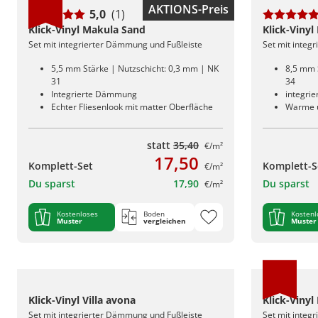
AKTIONS-Preis
5,0
(1)
Klick-Vinyl Makula Sand
Klick-Vinyl
Set mit integrierter Dämmung und Fußleiste
Set mit integ
5,5 mm Stärke | Nutzschicht: 0,3 mm | NK
8,5 mm 
31
34
Integrierte Dämmung
integri
Echter Fliesenlook mit matter Oberfläche
Warme u
statt
35,40
€/m²
17,50
Komplett-Set
Komplett-S
€/m²
Du sparst
17,90
Du sparst
€/m²
Kostenloses
Boden
Kostenl
Muster
vergleichen
Muster
Klick-Vinyl Villa avona
Klick-Vinyl
Set mit integrierter Dämmung und Fußleiste
Set mit integ