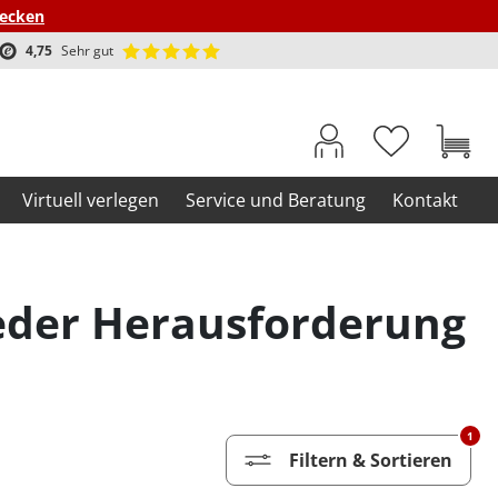
decken
4,75
Sehr gut
Virtuell verlegen
Service und Beratung
Kontakt
jeder Herausforderung
1
Filtern & Sortieren