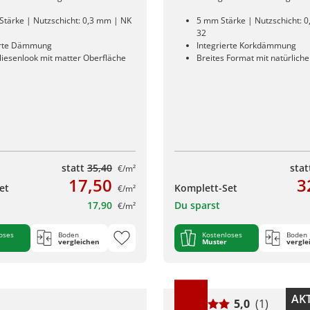
Stärke | Nutzschicht: 0,3 mm | NK
5 mm Stärke | Nutzschicht: 
32
erte Dämmung
Integrierte Korkdämmung
liesenlook mit matter Oberfläche
Breites Format mit natürlich
statt
35,40
sta
€/m²
17,50
3
et
Komplett-Set
€/m²
17,90
Du sparst
€/m²
oses
Boden
Kostenloses
Boden
vergleichen
Muster
vergle
AKT
5,0
(1)