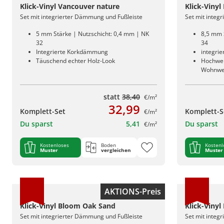
Klick-Vinyl Vancouver nature
Klick-Vinyl
Set mit integrierter Dämmung und Fußleiste
Set mit integ
5 mm Stärke | Nutzschicht: 0,4 mm | NK
8,5 mm 
32
34
Integrierte Korkdämmung
integri
Täuschend echter Holz-Look
Hochwert
Wohnwe
statt
38,40
€/m²
32,99
Komplett-Set
Komplett-S
€/m²
Du sparst
5,41
Du sparst
€/m²
Kostenloses
Boden
Kostenl
Muster
vergleichen
Muster
AKTIONS-Preis
Klick-Vinyl Bloom Oak Sand
Klick-Viny
Set mit integrierter Dämmung und Fußleiste
Set mit integ