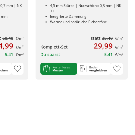
: 0,7 mm | NK
4,5 mm Stärke | Nutzschicht: 0,3 mm | NK
31
5 mm
Integrierte Dämmung
Warme und natürliche Eichentöne
tt
60,40
statt
35,40
€/m²
€/m²
4,99
29,99
Komplett-Set
€/m²
€/m²
5,41
Du sparst
5,41
€/m²
€/m²
Kostenloses
Boden
ichen
Muster
vergleichen