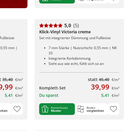
5,0
(5)
t
Klick-Vinyl Victoria creme
Fußleiste
Set mit integrierter Dämmung und Fußleiste
: 0,55 mm |
7 mm Stärke | Nutzschicht: 0,55 mm | NK
33
Integrierte Korkdämmung
Sieht aus wie echt, fühlt sich so an
tt
35,40
statt
45,40
€/m²
€/m²
9,99
39,99
Komplett-Set
€/m²
€/m²
5,41
Du sparst
5,41
€/m²
€/m²
Kostenloses
Boden
ichen
Muster
vergleichen