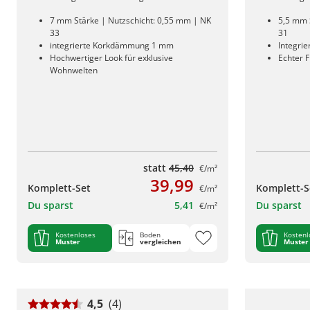
7 mm Stärke | Nutzschicht: 0,55 mm | NK
5,5 mm 
33
31
integrierte Korkdämmung 1 mm
Integri
Hochwertiger Look für exklusive
Echter F
Wohnwelten
statt
45,40
€/m²
39,99
Komplett-Set
Komplett-S
€/m²
Du sparst
5,41
Du sparst
€/m²
Kostenloses
Boden
Kostenl
Muster
vergleichen
Muster
4,5
(4)