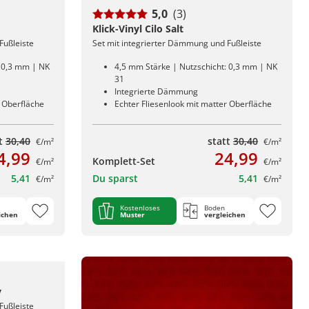
5,0
(3)
Klick-Vinyl Cilo Salt
Fußleiste
Set mit integrierter Dämmung und Fußleiste
: 0,3 mm | NK
4,5 mm Stärke | Nutzschicht: 0,3 mm | NK
31
Integrierte Dämmung
r Oberfläche
Echter Fliesenlook mit matter Oberfläche
tt
30,40
statt
30,40
€/m²
€/m²
4,99
24,99
Komplett-Set
€/m²
€/m²
5,41
Du sparst
5,41
€/m²
€/m²
Kostenloses
Boden
ichen
Muster
vergleichen
y
Fußleiste