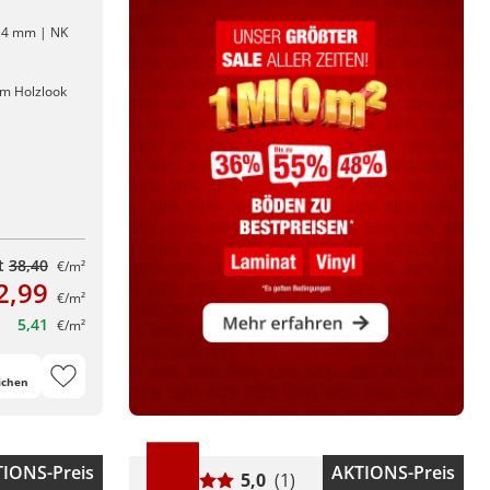
0,4 mm | NK
em Holzlook
tt
38,40
€/m²
2,99
€/m²
5,41
€/m²
ichen
IONS-Preis
AKTIONS-Preis
5,0
(1)