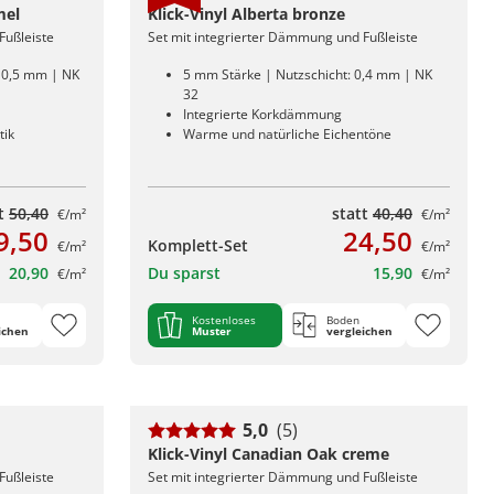
mel
Klick-Vinyl Alberta bronze
Fußleiste
Set mit integrierter Dämmung und Fußleiste
: 0,5 mm | NK
5 mm Stärke | Nutzschicht: 0,4 mm | NK
32
Integrierte Korkdämmung
tik
Warme und natürliche Eichentöne
tt
50,40
statt
40,40
€/m²
€/m²
9,50
24,50
Komplett-Set
€/m²
€/m²
20,90
Du sparst
15,90
€/m²
€/m²
Kostenloses
Boden
ichen
Muster
vergleichen
5,0
(5)
Klick-Vinyl Canadian Oak creme
Fußleiste
Set mit integrierter Dämmung und Fußleiste