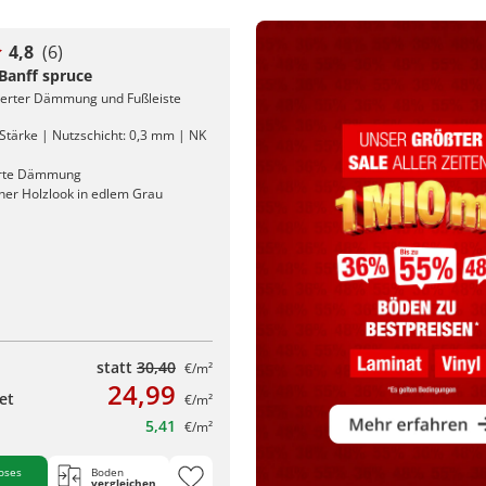
4,8
(6)
 Banff spruce
rierter Dämmung und Fußleiste
Stärke | Nutzschicht: 0,3 mm | NK
erte Dämmung
cher Holzlook in edlem Grau
statt
30,40
€/m²
24,99
et
€/m²
5,41
€/m²
oses
Boden
vergleichen