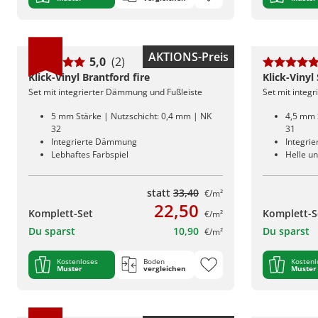
AKTIONS-Preis
5,0
(2)
Klick-Vinyl Brantford fire
Klick-Vinyl
Set mit integrierter Dämmung und Fußleiste
Set mit integ
5 mm Stärke | Nutzschicht: 0,4 mm | NK
4,5 mm 
32
31
Integrierte Dämmung
Integri
Lebhaftes Farbspiel
Helle un
statt
33,40
€/m²
22,50
Komplett-Set
Komplett-S
€/m²
Du sparst
10,90
Du sparst
€/m²
Kostenloses
Boden
Kostenl
Muster
vergleichen
Muster