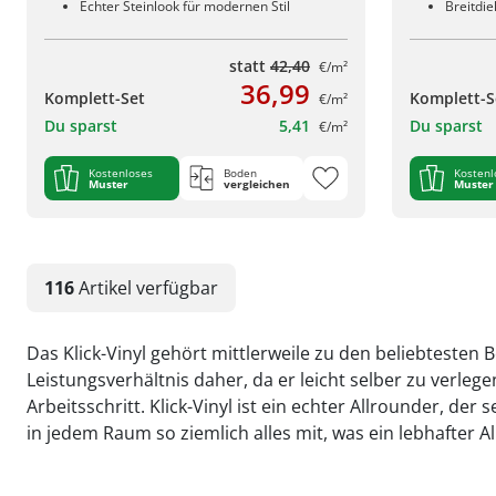
Echter Steinlook für modernen Stil
Breitdi
statt
42,40
€/m²
36,99
Komplett-Set
Komplett-S
€/m²
Du sparst
5,41
Du sparst
€/m²
Kostenloses
Boden
Kostenl
Muster
vergleichen
Muster
116
Artikel
verfügbar
Das Klick-Vinyl gehört mittlerweile zu den beliebteste
Leistungsverhältnis daher, da er leicht selber zu verle
Arbeitsschritt. Klick-Vinyl ist ein echter Allrounder, d
in jedem Raum so ziemlich alles mit, was ein lebhafter Al