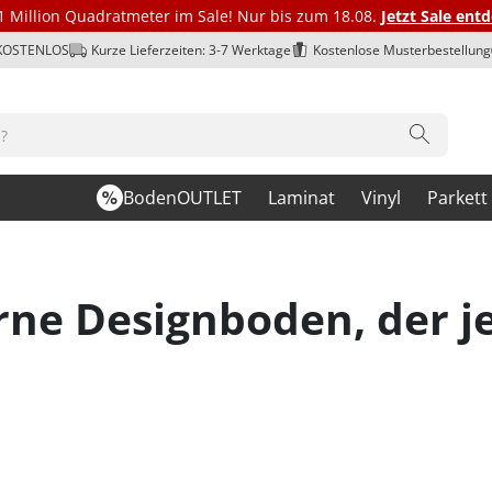
1 Million Quadratmeter im Sale! Nur bis zum 18.08.
Jetzt Sale ent
 KOSTENLOS
Kurze Lieferzeiten: 3-7 Werktage
Kostenlose Musterbestellung
BodenOUTLET
Laminat
Vinyl
Parkett
erne Designboden, der 