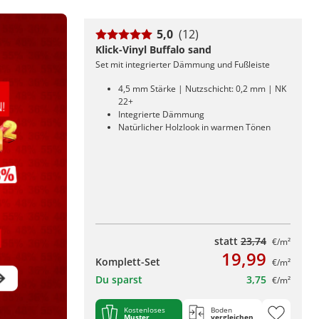
5,0
(12)
Klick-Vinyl Buffalo sand
Set mit integrierter Dämmung und Fußleiste
4,5 mm Stärke | Nutzschicht: 0,2 mm | NK
22+
Integrierte Dämmung
Natürlicher Holzlook in warmen Tönen
statt
23,74
€/m²
19,99
Komplett-Set
€/m²
Du sparst
3,75
€/m²
Kostenloses
Boden
Muster
vergleichen