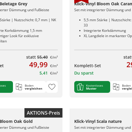
 Beletage Grey
Klick-Vinyl Bloom Oak Cara
rierter Dämmung und Fußleiste
Set mit integrierter Dämmung und 
Stärke | Nutzschicht: 0,7 mm | NK
5,5 mm Stärke | Nutzschicht
33
erte Korkdämmung 1,5 mm
Integrierte Korkdämmung
iger Look für exklusive
XL Langdiele in markanter Op
lten
statt
55,40
sta
€/m²
49,99
2
et
Komplett-Set
€/m²
5,41
Du sparst
€/m²
oses
Boden
Kostenloses
Boden
vergleichen
Muster
vergle
AKTIONS-Preis
l Bloom Oak Gold
Klick-Vinyl Scala nature
rierter Dämmung und Fußleiste
Set mit integrierter Dämmung und 