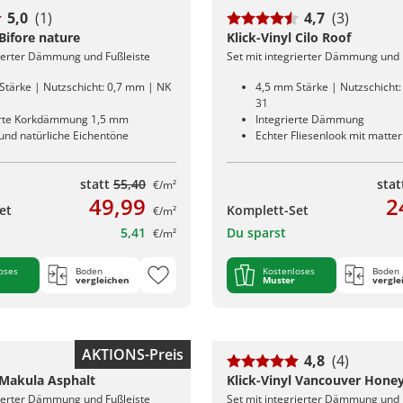
5,0
(1)
4,7
(3)
 Bifore nature
Klick-Vinyl Cilo Roof
rierter Dämmung und Fußleiste
Set mit integrierter Dämmung und 
Stärke | Nutzschicht: 0,7 mm | NK
4,5 mm Stärke | Nutzschicht
31
erte Korkdämmung 1,5 mm
Integrierte Dämmung
nd natürliche Eichentöne
Echter Fliesenlook mit matte
statt
55,40
sta
€/m²
49,99
2
et
Komplett-Set
€/m²
5,41
Du sparst
€/m²
oses
Boden
Kostenloses
Boden
vergleichen
Muster
vergle
AKTIONS-Preis
4,8
(4)
 Makula Asphalt
Klick-Vinyl Vancouver Hone
rierter Dämmung und Fußleiste
Set mit integrierter Dämmung und 