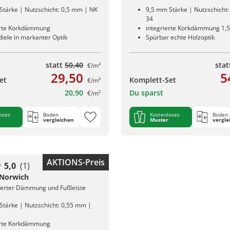
Stärke | Nutzschicht: 0,5 mm | NK
9,5 mm Stärke | Nutzschicht
34
erte Korkdämmung
integrierte Korkdämmung 1,
iele in markanter Optik
Spürbar echte Holzoptik
statt
50,40
sta
€/m²
29,50
5
et
Komplett-Set
€/m²
20,90
Du sparst
€/m²
oses
Boden
Kostenloses
Boden
vergleichen
Muster
vergle
AKTIONS-Preis
5,0
(1)
 Norwich
rierter Dämmung und Fußleiste
Stärke | Nutzschicht: 0,55 mm |
erte Korkdämmung