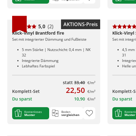
AKTIONS-Preis
5,0
(2)
Klick-Vinyl Brantford fire
Klick-Vinyl
Set mit integrierter Dämmung und Fußleiste
Set mit integ
5 mm Stärke | Nutzschicht: 0,4 mm | NK
4,5 mm 
32
31
Integrierte Dämmung
Integri
Lebhaftes Farbspiel
Helle un
statt
33,40
€/m²
22,50
Komplett-Set
Komplett-S
€/m²
Du sparst
10,90
Du sparst
€/m²
Kostenloses
Boden
Kostenl
Muster
vergleichen
Muster