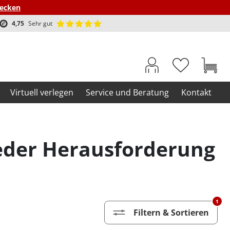
decken
4,75
Sehr gut
Virtuell verlegen
Service und Beratung
Kontakt
jeder Herausforderung
1
Filtern & Sortieren