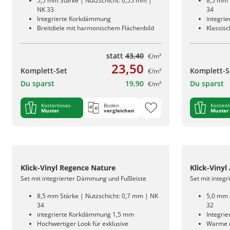
5,5 mm Stärke | Nutzschicht: 0,55 mm |
8,5 mm 
NK 33
34
Integrierte Korkdämmung
integri
Breitdiele mit harmonischem Flächenbild
Klassis
statt
43,40
€/m²
23,50
Komplett-Set
Komplett-S
€/m²
Du sparst
19,90
Du sparst
€/m²
Kostenloses
Boden
Kostenl
Muster
vergleichen
Muster
Klick-Vinyl Regence Nature
Klick-Vinyl
Set mit integrierter Dämmung und Fußleiste
Set mit integ
8,5 mm Stärke | Nutzschicht: 0,7 mm | NK
5,0 mm 
34
32
integrierte Korkdämmung 1,5 mm
Integri
Hochwertiger Look für exklusive
Warme u