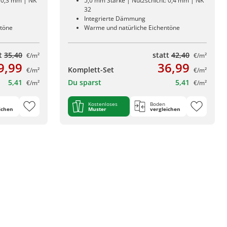
: 0,3 mm | NK
5,0 mm Stärke | Nutzschicht: 0,4 mm | NK
32
Integrierte Dämmung
ntöne
Warme und natürliche Eichentöne
tt
35,40
statt
42,40
€/m²
€/m²
9,99
36,99
Komplett-Set
€/m²
€/m²
5,41
Du sparst
5,41
€/m²
€/m²
Kostenloses
Boden
ichen
Muster
vergleichen