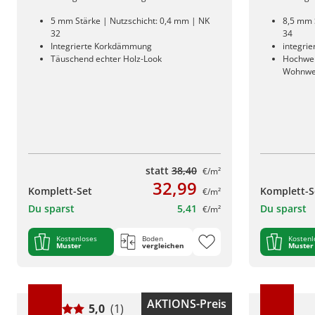
5 mm Stärke | Nutzschicht: 0,4 mm | NK
8,5 mm 
32
34
Integrierte Korkdämmung
integri
Täuschend echter Holz-Look
Hochwert
Wohnwe
statt
38,40
€/m²
32,99
Komplett-Set
Komplett-S
€/m²
Du sparst
5,41
Du sparst
€/m²
Kostenloses
Boden
Kostenl
Muster
vergleichen
Muster
AKTIONS-Preis
5,0
(1)