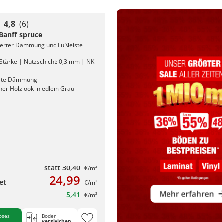
4,8
(6)
 Banff spruce
rierter Dämmung und Fußleiste
Stärke | Nutzschicht: 0,3 mm | NK
erte Dämmung
cher Holzlook in edlem Grau
statt
30,40
€/m²
24,99
et
€/m²
5,41
€/m²
oses
Boden
vergleichen