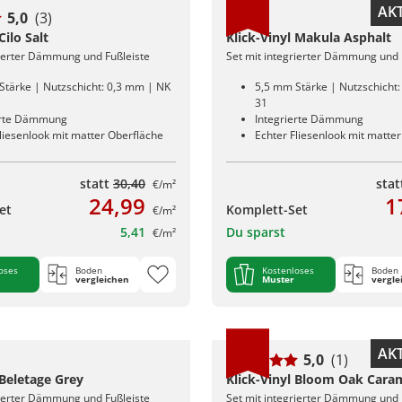
AKT
5,0
(3)
Cilo Salt
Klick-Vinyl Makula Asphalt
rierter Dämmung und Fußleiste
Set mit integrierter Dämmung und 
Stärke | Nutzschicht: 0,3 mm | NK
5,5 mm Stärke | Nutzschicht
31
erte Dämmung
Integrierte Dämmung
liesenlook mit matter Oberfläche
Echter Fliesenlook mit matte
statt
30,40
sta
€/m²
24,99
1
et
Komplett-Set
€/m²
5,41
Du sparst
€/m²
oses
Boden
Kostenloses
Boden
vergleichen
Muster
vergle
AKT
5,0
(1)
 Beletage Grey
Klick-Vinyl Bloom Oak Cara
rierter Dämmung und Fußleiste
Set mit integrierter Dämmung und 