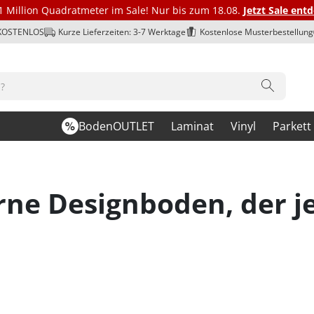
1 Million Quadratmeter im Sale! Nur bis zum 18.08.
Jetzt Sale ent
 KOSTENLOS
Kurze Lieferzeiten: 3-7 Werktage
Kostenlose Musterbestellung
BodenOUTLET
Laminat
Vinyl
Parkett
erne Designboden, der 