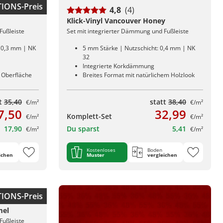
IONS-Preis
4,8
(4)
Klick-Vinyl Vancouver Honey
Fußleiste
Set mit integrierter Dämmung und Fußleiste
: 0,3 mm | NK
5 mm Stärke | Nutzschicht: 0,4 mm | NK
32
Integrierte Korkdämmung
r Oberfläche
Breites Format mit natürlichem Holzlook
tt
35,40
statt
38,40
€/m²
€/m²
7,50
32,99
Komplett-Set
€/m²
€/m²
17,90
Du sparst
5,41
€/m²
€/m²
Kostenloses
Boden
ichen
Muster
vergleichen
IONS-Preis
mel
Fußleiste