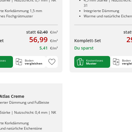
Stärke | Nutzschicht: 0,7 mm | NK
4,5 mm Stärke | Nutzschicht
31
erte Korkdämmung 1,5 mm
Integrierte Dämmung
ches Fischgrätmuster
Warme und natürliche Eiche
statt
62,40
sta
€/m²
56,99
2
et
Komplett-Set
€/m²
5,41
Du sparst
€/m²
oses
Boden
Kostenloses
Boden
vergleichen
Muster
vergle
 Atlas Creme
rierter Dämmung und Fußleiste
Stärke | Nutzschicht: 0,4 mm | NK
erte Korkdämmung
nd natürliche Eichentöne