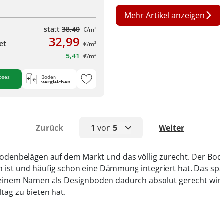
Mehr Artikel anzeigen
statt
38,40
€/m²
32,99
et
€/m²
5,41
€/m²
oses
Boden
vergleichen
Zurück
1
von
5
Weiter
1
n Bodenbelägen auf dem Markt und das völlig zurecht. Der 
gen ist und häufig schon eine Dämmung integriert hat. Das s
2
er seinem Namen als Designboden dadurch absolut gerecht wir
3
ltag zu bieten hat.
4