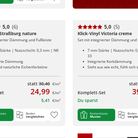
5,0
(6)
5,0
(5)
 Straßburg nature
Klick-Vinyl Victoria creme
rierter Dämmung und Fußleiste
Set mit integrierter Dämmung und 
Stärke | Nutzschicht: 0,3 mm | NK
7 mm Stärke | Nutzschicht: 
33
erte Dämmung
Integrierte Korkdämmung
d natürliche Eichenfarbtöne
Sieht aus wie echt, fühlt sich 
statt
30,40
sta
€/m²
24,99
3
et
Komplett-Set
€/m²
5,41
Du sparst
€/m²
oses
Boden
Kostenloses
Boden
vergleichen
Muster
vergle