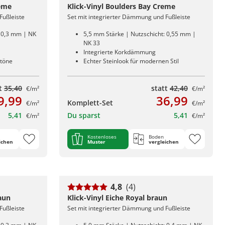
reme
Klick-Vinyl Boulders Bay Creme
Fußleiste
Set mit integrierter Dämmung und Fußleiste
: 0,3 mm | NK
5,5 mm Stärke | Nutzschicht: 0,55 mm |
NK 33
Integrierte Korkdämmung
ntöne
Echter Steinlook für modernen Stil
tt
35,40
statt
42,40
€/m²
€/m²
9,99
36,99
Komplett-Set
€/m²
€/m²
5,41
Du sparst
5,41
€/m²
€/m²
Kostenloses
Boden
ichen
Muster
vergleichen
4,8
(4)
aun
Klick-Vinyl Eiche Royal braun
Fußleiste
Set mit integrierter Dämmung und Fußleiste