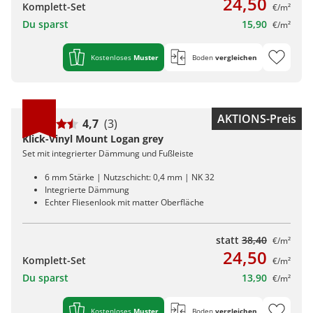
24,50
Komplett-Set
€/m²
Du sparst
15,90
€/m²
Kostenloses
Muster
Boden
vergleichen
AKTIONS-Preis
4,7
(3)
Klick-Vinyl Mount Logan grey
Set mit integrierter Dämmung und Fußleiste
6 mm Stärke | Nutzschicht: 0,4 mm | NK 32
Integrierte Dämmung
Echter Fliesenlook mit matter Oberfläche
statt
38,40
€/m²
24,50
Komplett-Set
€/m²
Du sparst
13,90
€/m²
Kostenloses
Muster
Boden
vergleichen