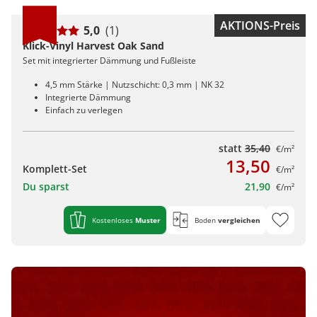
AKTIONS-Preis
5,0
(1)
Klick-Vinyl Harvest Oak Sand
Set mit integrierter Dämmung und Fußleiste
4,5 mm Stärke | Nutzschicht: 0,3 mm | NK 32
Integrierte Dämmung
Einfach zu verlegen
statt
35,40
€/m²
13,50
Komplett-Set
€/m²
Du sparst
21,90
€/m²
Kostenloses
Muster
Boden
vergleichen