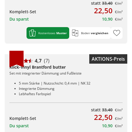
statt
33,40
€/m²
22,50
Komplett-Set
€/m²
Du sparst
10,90
€/m²
Kostenloses
Muster
Boden
vergleichen
AKTIONS-Preis
4,7
(7)
Klick-Vinyl Brantford butter
Set mit integrierter Dämmung und Fußleiste
5 mm Stärke | Nutzschicht: 0,4 mm | NK 32
Integrierte Dämmung
Lebhaftes Farbspiel
statt
33,40
€/m²
22,50
Komplett-Set
€/m²
Du sparst
10,90
€/m²