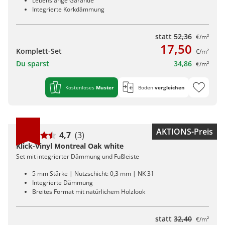
Lebenslange Garantie
Integrierte Korkdämmung
statt
52,36
€/m²
17,50
Komplett-Set
€/m²
Du sparst
34,86
€/m²
Kostenloses
Muster
Boden
vergleichen
AKTIONS-Preis
4,7
(3)
Klick-Vinyl Montreal Oak white
Set mit integrierter Dämmung und Fußleiste
5 mm Stärke | Nutzschicht: 0,3 mm | NK 31
Integrierte Dämmung
Breites Format mit natürlichem Holzlook
statt
32,40
€/m²