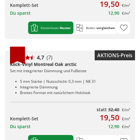
19,50
Komplett-Set
€/m²
Du sparst
12,90
€/m²
Kostenloses
Muster
Boden
vergleichen
AKTIONS-Preis
4,7
(7)
Klick-Vinyl Montreal Oak arctic
Set mit integrierter Dämmung und Fußleiste
5 mm Stärke | Nutzschicht: 0,3 mm | NK 31
Integrierte Dämmung
Breites Format mit natürlichem Holzlook
statt
32,40
€/m²
19,50
Komplett-Set
€/m²
Du sparst
12,90
€/m²