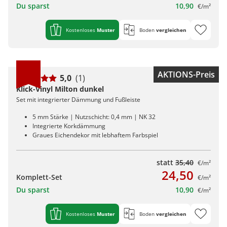
Du sparst
10,90
€/m²
Kostenloses
Muster
Boden
vergleichen
AKTIONS-Preis
5,0
(1)
Klick-Vinyl Milton dunkel
Set mit integrierter Dämmung und Fußleiste
5 mm Stärke | Nutzschicht: 0,4 mm | NK 32
Integrierte Korkdämmung
Graues Eichendekor mit lebhaftem Farbspiel
statt
35,40
€/m²
24,50
Komplett-Set
€/m²
Du sparst
10,90
€/m²
Kostenloses
Muster
Boden
vergleichen