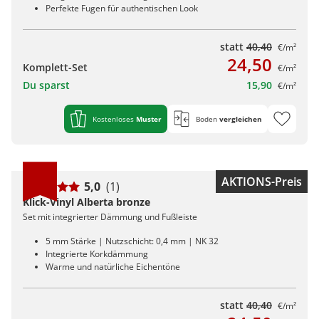
Perfekte Fugen für authentischen Look
statt
40,40
€/m²
24,50
Komplett-Set
€/m²
Du sparst
15,90
€/m²
Kostenloses
Muster
Boden
vergleichen
AKTIONS-Preis
5,0
(1)
Klick-Vinyl Alberta bronze
Set mit integrierter Dämmung und Fußleiste
5 mm Stärke | Nutzschicht: 0,4 mm | NK 32
Integrierte Korkdämmung
Warme und natürliche Eichentöne
statt
40,40
€/m²