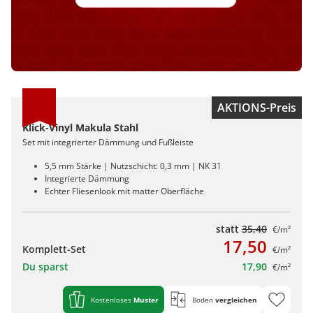
AKTIONS-Preis
Klick-Vinyl Makula Stahl
Set mit integrierter Dämmung und Fußleiste
5,5 mm Stärke | Nutzschicht: 0,3 mm | NK 31
Integrierte Dämmung
Echter Fliesenlook mit matter Oberfläche
statt
35,40
€/m²
17,50
Komplett-Set
€/m²
Du sparst
17,90
€/m²
Kostenloses
Muster
Boden
vergleichen