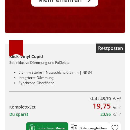
Restposten
Klick-Vinyl Cupid
Set inklusive Dämmung und Fußleiste
5,5 mm Stärke | Nutzschicht: 0,5 mm | NK 34
Integrierte Dämmung
Synchrone Oberfläche
statt
43,70
€/m²
19,75
Komplett-Set
€/m²
Du sparst
23,95
€/m²
Kostenloses
Muster
Boden
vergleichen