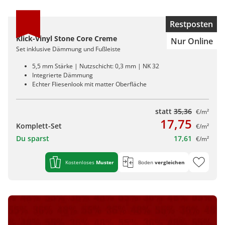
Restposten
Klick-Vinyl Stone Core Creme
Nur Online
Set inklusive Dämmung und Fußleiste
5,5 mm Stärke | Nutzschicht: 0,3 mm | NK 32
Integrierte Dämmung
Echter Fliesenlook mit matter Oberfläche
statt
35,36
€/m²
17,75
Komplett-Set
€/m²
Du sparst
17,61
€/m²
Kostenloses
Muster
Boden
vergleichen