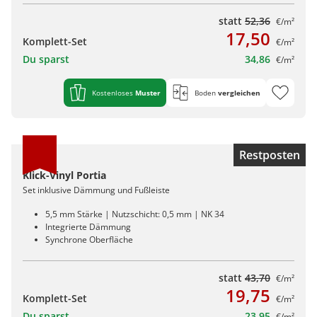
statt
52,36
€/m²
17,50
Komplett-Set
€/m²
Du sparst
34,86
€/m²
Kostenloses
Muster
Boden
vergleichen
Restposten
Klick-Vinyl Portia
Set inklusive Dämmung und Fußleiste
5,5 mm Stärke | Nutzschicht: 0,5 mm | NK 34
Integrierte Dämmung
Synchrone Oberfläche
statt
43,70
€/m²
19,75
Komplett-Set
€/m²
Du sparst
23,95
€/m²