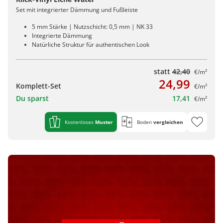
Set mit integrierter Dämmung und Fußleiste
5 mm Stärke | Nutzschicht: 0,5 mm | NK 33
Integrierte Dämmung
Natürliche Struktur für authentischen Look
statt
42,40
€/m²
24,99
Komplett-Set
€/m²
Du sparst
17,41
€/m²
Kostenloses
Muster
Boden
vergleichen