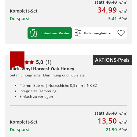
statt
40,40
€/m²
34,99
Komplett-Set
€/m²
Du sparst
5,41
€/m²
Kostenloses
Muster
Boden
vergleichen
AKTIONS-Preis
5,0
(1)
Klick-Vinyl Harvest Oak Honey
Set mit integrierter Dämmung und Fußleiste
4,5 mm Stärke | Nutzschicht: 0,3 mm | NK 32
Integrierte Dämmung
Einfach zu verlegen
statt
35,40
€/m²
13,50
Komplett-Set
€/m²
Du sparst
21,90
€/m²