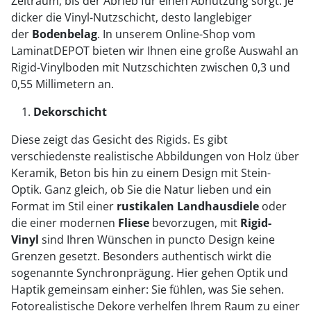
Zeitraum, bis der Abrieb für einen Abnutzung sorgt. Je
dicker die Vinyl-Nutzschicht, desto langlebiger
der
Bodenbelag
. In unserem Online-Shop vom
LaminatDEPOT bieten wir Ihnen eine große Auswahl an
Rigid-Vinylboden mit Nutzschichten zwischen 0,3 und
0,55 Millimetern an.
Dekorschicht
Diese zeigt das Gesicht des Rigids. Es gibt
verschiedenste realistische Abbildungen von Holz über
Keramik, Beton bis hin zu einem Design mit Stein-
Optik. Ganz gleich, ob Sie die Natur lieben und ein
Format im Stil einer
rustikalen Landhausdiele
oder
die einer modernen
Fliese
bevorzugen, mit
Rigid-
Vinyl
sind Ihren Wünschen in puncto Design keine
Grenzen gesetzt. Besonders authentisch wirkt die
sogenannte Synchronprägung. Hier gehen Optik und
Haptik gemeinsam einher: Sie fühlen, was Sie sehen.
Fotorealistische Dekore verhelfen Ihrem Raum zu einer