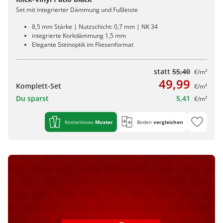
Set mit integrierter Dämmung und Fußleiste
8,5 mm Stärke | Nutzschicht: 0,7 mm | NK 34
integrierte Korkdämmung 1,5 mm
Elegante Steinoptik im Fliesenformat
statt
55,40
€/m²
49,99
Komplett-Set
€/m²
Du sparst
5,41
€/m²
Kostenloses
Muster
Boden
vergleichen