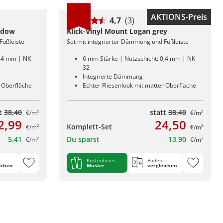
AKTIONS-Preis
4,7
(3)
adow
Klick-Vinyl Mount Logan grey
Fußleiste
Set mit integrierter Dämmung und Fußleiste
0,4 mm | NK
6 mm Stärke | Nutzschicht: 0,4 mm | NK
32
Integrierte Dämmung
r Oberfläche
Echter Fliesenlook mit matter Oberfläche
tt
38,40
statt
38,40
€/m²
€/m²
2,99
24,50
Komplett-Set
€/m²
€/m²
5,41
Du sparst
13,90
€/m²
€/m²
Kostenloses
Boden
ichen
Muster
vergleichen