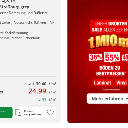
4,8
(6)
 Straßburg grey
rierter Dämmung und Fußleiste
Stärke | Nutzschicht: 0,3 mm | NK
erte Korkdämmung
nd natürlicher Eichenlook
statt
30,40
€/m²
24,99
et
€/m²
5,41
€/m²
oses
Boden
vergleichen