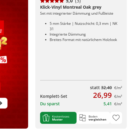
5,0
(3)
Klick-Vinyl Montreal Oak grey
Set mit integrierter Dämmung und Fußleiste
5 mm Stärke | Nutzschicht: 0,3 mm | NK
31
Integrierte Dämmung
Breites Format mit natürlichem Holzlook
statt
32,40
€/m²
26,99
Komplett-Set
€/m²
Du sparst
5,41
€/m²
Kostenloses
Boden
Muster
vergleichen