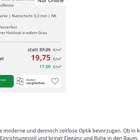
Nur Online
Fußleiste
ärke | Nutzschicht: 0,3 mm | NK
asserfest
cher Holzlook in edlem Grau
statt
37,25
€/m²
19,75
et
€/m²
17,50
€/m²
oses
Boden
vergleichen
eine moderne und dennoch zeitlose Optik bevorzugen. Ob in 
inrichtungsstil und bringt Eleganz und Ruhe in den Raum. 