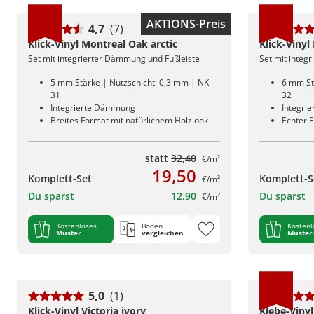
AKTIONS-Preis
4,7
(7)
Klick-Vinyl Montreal Oak arctic
Klick-Viny
Set mit integrierter Dämmung und Fußleiste
Set mit integ
5 mm Stärke | Nutzschicht: 0,3 mm | NK
6 mm St
31
32
Integrierte Dämmung
Integri
Breites Format mit natürlichem Holzlook
Echter F
statt
32,40
€/m²
19,50
Komplett-Set
Komplett-S
€/m²
Du sparst
12,90
Du sparst
€/m²
Kostenloses
Boden
Kostenl
Muster
vergleichen
Muster
5,0
(1)
Klick-Vinyl Victoria ivory
Klebe-Viny