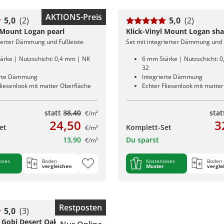
AKTIONS-Preis
5,0
(2)
5,0
(2)
l Mount Logan pearl
Klick-Vinyl Mount Logan sh
rierter Dämmung und Fußleiste
Set mit integrierter Dämmung und 
ärke | Nutzschicht: 0,4 mm | NK
6 mm Stärke | Nutzschicht: 
32
erte Dämmung
Integrierte Dämmung
liesenlook mit matter Oberfläche
Echter Fliesenlook mit matte
statt
38,40
sta
€/m²
24,50
3
et
Komplett-Set
€/m²
13,90
Du sparst
€/m²
oses
Boden
Kostenloses
Boden
vergleichen
Muster
vergle
Restposten
5,0
(3)
l Gobi Desert Oak Grey