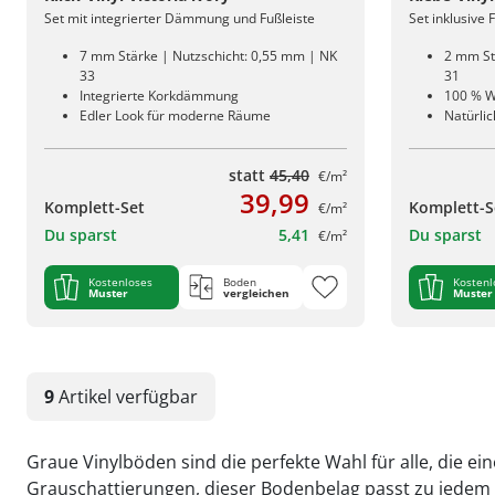
Set mit integrierter Dämmung und Fußleiste
Set inklusive 
7 mm Stärke | Nutzschicht: 0,55 mm | NK
2 mm St
33
31
Integrierte Korkdämmung
100 % W
Edler Look für moderne Räume
Natürli
statt
45,40
€/m²
39,99
Komplett-Set
Komplett-S
€/m²
Du sparst
5,41
Du sparst
€/m²
Kostenloses
Boden
Kostenl
Muster
vergleichen
Muster
9
Artikel
verfügbar
Graue Vinylböden sind die perfekte Wahl für alle, die 
Grauschattierungen, dieser Bodenbelag passt zu jedem E