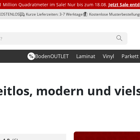
1 Million Quadratmeter im Sale! Nur bis zum 18.08.
Jetzt Sale ent
 KOSTENLOS
Kurze Lieferzeiten: 3-7 Werktage
Kostenlose Musterbestellung
BodenOUTLET
Laminat
Vinyl
Parkett
itlos, modern und viels