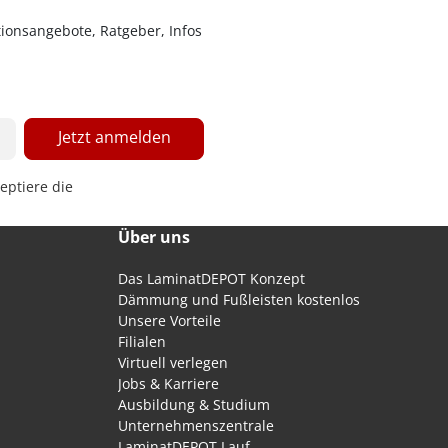
ionsangebote, Ratgeber, Infos
Jetzt anmelden
eptiere die
Über uns
Das LaminatDEPOT Konzept
Dämmung und Fußleisten kostenlos
Unsere Vorteile
Filialen
Virtuell verlegen
Jobs & Karriere
Ausbildung & Studium
Unternehmenszentrale
LaminatDEPOT Lauf