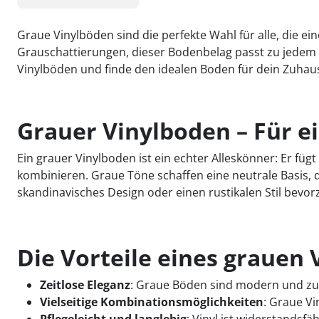
Kiwi now
Pflegemittel Laminat
Vinylboden zum Klicken
Feuchtraumgeeignet
Sonstiges
Zubehör
Endkappen - Höhe 40 mm
sonstige Schienen
Kiwi now
Fischgrät
Pflegemittel Multilayer
Fuge (4-seitig)
Windmöller
Fase (2-seitig)
Fußleisten
Dämmung
Vinylboden zum Kleben
Fußbodenheizung geeignet
Feuchtraumgeeignet
Pflegemittel Bioböden
Kronoflooring
Endkappen - Höhe 58 mm
Zubehör
zum Klicken
Graue Vinylböden sind die perfekte Wahl für alle, die 
Kronoflooring
Pflegemittel Parkett
Fuge (4-seitig)
sonstiges Zubehör
Fußleisten
klicken & kleben
Bioböden von BoDomo
Fußbodenheizung geeignet
Dämmung
Sonstige Fußleistenabschlüsse
Grauschattierungen, dieser Bodenbelag passt zu jedem E
Pflegemittel Vinylböden
zum Kleben
Kronotex
MyStyle
Microfase
sonstiges Zubehör
Vinylböden und finde den idealen Boden für dein Zuhau
Vinylböden mit integrierter Dämmung
Fußleisten
Dämmung
zum Schrauben
O.R.C.A
MyStyle
Realfuge
Vinylböden ohne integrierte Dämmung
sonstiges Zubehör
Fußleisten
O.R.C.A
sonstiges Zubehör
Grauer Vinylboden – Für e
Klebe-Vinyl Zubehör
Prinz
Ein grauer Vinylboden ist ein echter Alleskönner: Er füg
Windmöller
kombinieren. Graue Töne schaffen eine neutrale Basis, d
skandinavisches Design oder einen rustikalen Stil bevor
Wolfcraft
Wulff
Die Vorteile eines grauen
Zeitlose Eleganz
: Graue Böden sind modern und zugl
Vielseitige Kombinationsmöglichkeiten
: Graue Vi