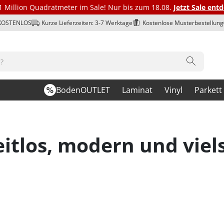
1 Million Quadratmeter im Sale! Nur bis zum 18.08.
Jetzt Sale ent
 KOSTENLOS
Kurze Lieferzeiten: 3-7 Werktage
Kostenlose Musterbestellung
BodenOUTLET
Laminat
Vinyl
Parkett
itlos, modern und viels