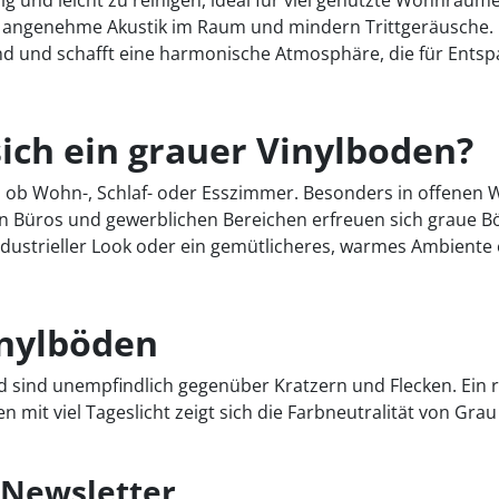
hig und leicht zu reinigen, ideal für viel genutzte Wohnräume
e angenehme Akustik im Raum und mindern Trittgeräusche.
end und schafft eine harmonische Atmosphäre, die für Ent
ich ein grauer Vinylboden?
, ob Wohn-, Schlaf- oder Esszimmer. Besonders in offenen
 Büros und gewerblichen Bereichen erfreuen sich graue Bö
industrieller Look oder ein gemütlicheres, warmes Ambiente 
inylböden
nd sind unempfindlich gegenüber Kratzern und Flecken. Ein
it viel Tageslicht zeigt sich die Farbneutralität von Grau a
Newsletter