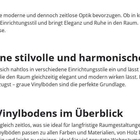
eine moderne und dennoch zeitlose Optik bevorzugen. Ob in 
inrichtungsstil und bringt Eleganz und Ruhe in den Raum. 
se.
ine stilvolle und harmonis
t sich nahtlos in verschiedene Einrichtungsstile ein und lä
ie den Raum gleichzeitig elegant und modern wirken lässt. 
zugst – graue Vinylböden sind die perfekte Grundlage.
 Vinylbodens im Überblick
eich zeitlos, was sie ideal für langfristige Raumgestaltung
nylböden passen zu allen Farben und Materialien, von Holz b