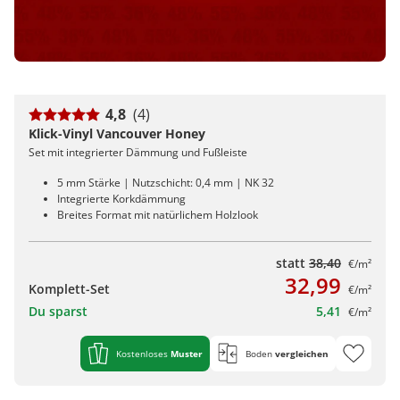
4,8
(4)
Klick-Vinyl Vancouver Honey
Set mit integrierter Dämmung und Fußleiste
5 mm Stärke | Nutzschicht: 0,4 mm | NK 32
Integrierte Korkdämmung
Breites Format mit natürlichem Holzlook
statt
38,40
€/m²
32,99
Komplett-Set
€/m²
Du sparst
5,41
€/m²
Kostenloses
Muster
Boden
vergleichen