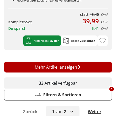
Hochwertiger Look für exklusive Wohnwelten
statt
45,40
€/m²
39,99
Komplett-Set
€/m²
Du sparst
5,41
€/m²
Kostenloses
Muster
Boden
vergleichen
Mehr Artikel anzeigen
33
Artikel
verfügbar
3
Filtern & Sortieren
Zurück
1
von
2
Weiter