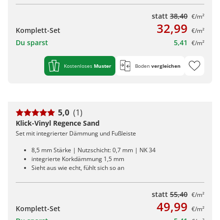
statt
38,40
€/m²
32,99
Komplett-Set
€/m²
Du sparst
5,41
€/m²
Kostenloses
Muster
Boden
vergleichen
5,0
(1)
Klick-Vinyl Regence Sand
Set mit integrierter Dämmung und Fußleiste
8,5 mm Stärke | Nutzschicht: 0,7 mm | NK 34
integrierte Korkdämmung 1,5 mm
Sieht aus wie echt, fühlt sich so an
statt
55,40
€/m²
49,99
Komplett-Set
€/m²