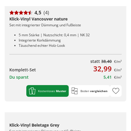
4,5
(4)
Klick-Vinyl Vancouver nature
Set mit integrierter Dämmung und Fußleiste
5 mm Stärke | Nutzschicht: 0,4 mm | NK 32
Integrierte Korkdämmung
Täuschend echter Holz-Look
statt
38,40
€/m²
32,99
Komplett-Set
€/m²
Du sparst
5,41
€/m²
Kostenloses
Muster
Boden
vergleichen
Klick-Vinyl Beletage Grey