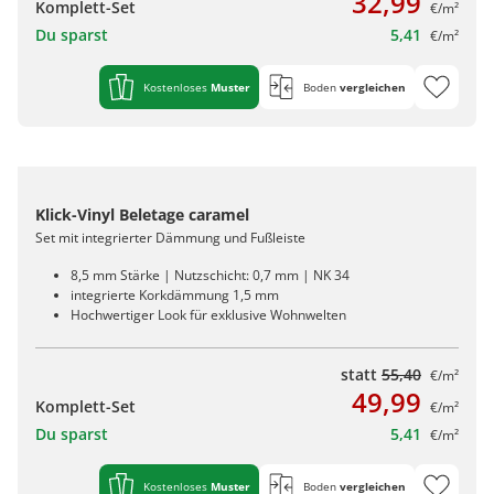
32,99
Komplett-Set
€/m²
Du sparst
5,41
€/m²
Kostenloses
Muster
Boden
vergleichen
Klick-Vinyl Beletage caramel
Set mit integrierter Dämmung und Fußleiste
8,5 mm Stärke | Nutzschicht: 0,7 mm | NK 34
integrierte Korkdämmung 1,5 mm
Hochwertiger Look für exklusive Wohnwelten
statt
55,40
€/m²
49,99
Komplett-Set
€/m²
Du sparst
5,41
€/m²
Kostenloses
Muster
Boden
vergleichen