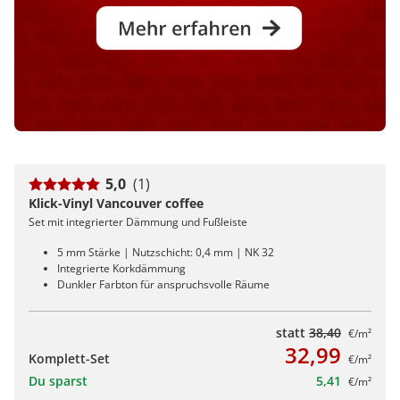
5,0
(1)
Klick-Vinyl Vancouver coffee
Set mit integrierter Dämmung und Fußleiste
5 mm Stärke | Nutzschicht: 0,4 mm | NK 32
Integrierte Korkdämmung
Dunkler Farbton für anspruchsvolle Räume
statt
38,40
€/m²
32,99
Komplett-Set
€/m²
Du sparst
5,41
€/m²