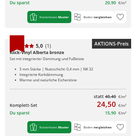
Du sparst
20,90
€/m²
Kostenloses
Muster
Boden
vergleichen
AKTIONS-Preis
5,0
(1)
Klick-Vinyl Alberta bronze
Set mit integrierter Dämmung und Fußleiste
5 mm Stärke | Nutzschicht: 0,4 mm | NK 32
Integrierte Korkdämmung
Warme und natürliche Eichentöne
statt
40,40
€/m²
24,50
Komplett-Set
€/m²
Du sparst
15,90
€/m²
Kostenloses
Muster
Boden
vergleichen