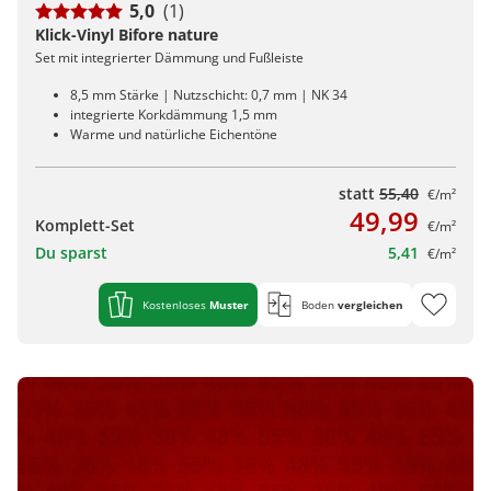
5,0
(1)
Klick-Vinyl Bifore nature
Set mit integrierter Dämmung und Fußleiste
8,5 mm Stärke | Nutzschicht: 0,7 mm | NK 34
integrierte Korkdämmung 1,5 mm
Warme und natürliche Eichentöne
statt
55,40
€/m²
49,99
Komplett-Set
€/m²
Du sparst
5,41
€/m²
Kostenloses
Muster
Boden
vergleichen