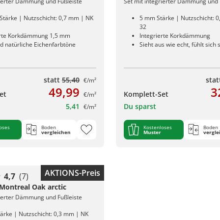
rierter Dämmung und Fußleiste
Set mit integrierter Dämmung und 
Stärke | Nutzschicht: 0,7 mm | NK
5 mm Stärke | Nutzschicht: 
32
erte Korkdämmung 1,5 mm
Integrierte Korkdämmung
d natürliche Eichenfarbtöne
Sieht aus wie echt, fühlt sich 
statt
55,40
sta
€/m²
49,99
3
et
Komplett-Set
€/m²
5,41
Du sparst
€/m²
oses
Boden
Kostenloses
Boden
vergleichen
Muster
vergle
AKTIONS-Preis
4,7
(7)
 Montreal Oak arctic
rierter Dämmung und Fußleiste
ärke | Nutzschicht: 0,3 mm | NK