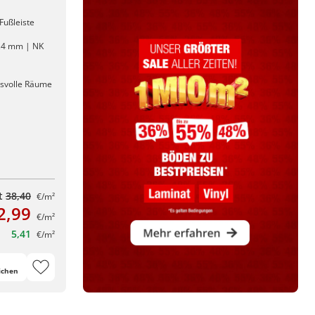
Fußleiste
0,4 mm | NK
hsvolle Räume
tt
38,40
€/m²
2,99
€/m²
5,41
€/m²
ichen