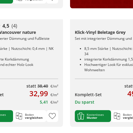
4,5
(4)
l Vancouver nature
Klick-Vinyl Beletage Grey
rierter Dämmung und Fußleiste
Set mit integrierter Dämmung und 
ärke | Nutzschicht: 0,4 mm | NK
8,5 mm Stärke | Nutzschicht
34
erte Korkdämmung
integrierte Korkdämmung 1,
nd echter Holz-Look
Hochwertiger Look für exklus
Wohnwelten
statt
38,40
sta
€/m²
32,99
4
et
Komplett-Set
€/m²
5,41
Du sparst
€/m²
oses
Boden
Kostenloses
Boden
vergleichen
Muster
vergle