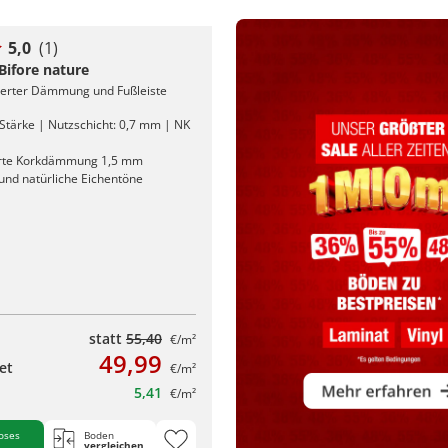
5,0
(1)
 Bifore nature
rierter Dämmung und Fußleiste
Stärke | Nutzschicht: 0,7 mm | NK
erte Korkdämmung 1,5 mm
nd natürliche Eichentöne
statt
55,40
€/m²
49,99
et
€/m²
5,41
€/m²
oses
Boden
vergleichen