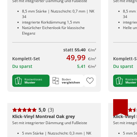
Set mit integrierter Dämmung und Fußleiste
Set mit integ
8,5 mm Stärke | Nutzschicht: 0,7 mm | NK
8,5 mm 
34
34
integrierte Korkdämmung 1,5 mm
integri
Natürlicher Eichenlook für klassische
Helle un
Eleganz
statt
55,40
€/m²
49,99
Komplett-Set
Komplett-S
€/m²
Du sparst
5,41
Du sparst
€/m²
Kostenloses
Boden
Kostenl
Muster
vergleichen
Muster
5,0
(3)
Klick-Vinyl Montreal Oak grey
Klick-Vinyl
Set mit integrierter Dämmung und Fußleiste
Set mit integ
5 mm Stärke | Nutzschicht: 0,3 mm | NK
5 mm St