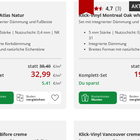
AKT
4,7
(3)
 Atlas Natur
Klick-Vinyl Montreal Oak wh
rierter Dämmung und Fußleiste
Set mit integrierter Dämmung und 
Stärke | Nutzschicht: 0,4 mm | NK
5 mm Stärke | Nutzschicht: 
31
erte Korkdämmung
Integrierte Dämmung
nd natürliche Eichentöne
Breites Format mit natürlich
statt
38,40
sta
€/m²
32,99
1
et
Komplett-Set
€/m²
5,41
Du sparst
€/m²
oses
Boden
Kostenloses
Boden
vergleichen
Muster
vergle
 Bifore creme
Klick-Vinyl Vancouver creme