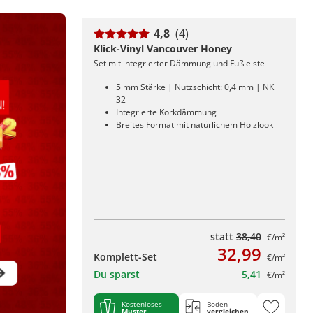
4,8
(4)
Klick-Vinyl Vancouver Honey
Set mit integrierter Dämmung und Fußleiste
5 mm Stärke | Nutzschicht: 0,4 mm | NK
32
Integrierte Korkdämmung
Breites Format mit natürlichem Holzlook
statt
38,40
€/m²
32,99
Komplett-Set
€/m²
Du sparst
5,41
€/m²
Kostenloses
Boden
Muster
vergleichen