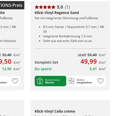
IONS-Preis
5,0
(1)
ite
Klick-Vinyl Regence Sand
Fußleiste
Set mit integrierter Dämmung und Fußleiste
0,3 mm | NK
8,5 mm Stärke | Nutzschicht: 0,7 mm | NK
34
integrierte Korkdämmung 1,5 mm
em Holzlook
Sieht aus wie echt, fühlt sich so an
tt
32,40
statt
55,40
€/m²
€/m²
9,50
49,99
Komplett-Set
€/m²
€/m²
12,90
Du sparst
5,41
€/m²
€/m²
Kostenloses
Boden
ichen
Muster
vergleichen
Klick-Vinyl Cella creme