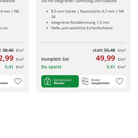
Fußleiste
Set mit integrierter Dämmung und Fußleiste
0,4 mm | NK
8,5 mm Stärke | Nutzschicht: 0,7 mm | NK
34
integrierte Korkdämmung 1,5 mm
so an
Helle und natürliche Eichenfarbtöne
tt
38,40
statt
55,40
€/m²
€/m²
2,99
49,99
Komplett-Set
€/m²
€/m²
5,41
Du sparst
5,41
€/m²
€/m²
Kostenloses
Boden
ichen
Muster
vergleichen