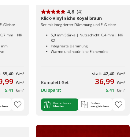
4,8
(4)
Klick-Vinyl Eiche Royal braun
Fußleiste
Set mit integrierter Dämmung und Fußleiste
: 0,7 mm | NK
5,0 mm Stärke | Nutzschicht: 0,4 mm | NK
32
5 mm
Integrierte Dämmung
ive
Warme und natürliche Eichentöne
tt
55,40
statt
42,40
€/m²
€/m²
9,99
36,99
Komplett-Set
€/m²
€/m²
5,41
Du sparst
5,41
€/m²
€/m²
Kostenloses
Boden
ichen
Muster
vergleichen