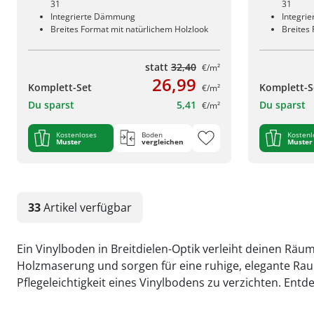
31
31
Integrierte Dämmung
Integri
Breites Format mit natürlichem Holzlook
Breites
statt
32,40
€/m²
26,99
Komplett-Set
Komplett-S
€/m²
Du sparst
5,41
Du sparst
€/m²
Kostenloses
Boden
Kostenl
Muster
vergleichen
Muster
33
Artikel
verfügbar
Ein Vinylboden in Breitdielen-Optik verleiht deinen Räu
Holzmaserung und sorgen für eine ruhige, elegante Rau
Pflegeleichtigkeit eines Vinylbodens zu verzichten. En