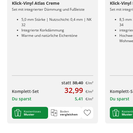
Klick-Vinyl Atlas Creme
Klick-Vinyl
Set mit integrierter Dämmung und Fußleiste
Set mit integ
5,0 mm Stärke | Nutzschicht: 0,4 mm | NK
8,5 mm 
32
34
Integrierte Korkdämmung
integri
Warme und natürliche Eichentöne
Hochwert
Wohnwe
statt
38,40
€/m²
32,99
Komplett-Set
Komplett-S
€/m²
Du sparst
5,41
Du sparst
€/m²
Kostenloses
Boden
Kostenl
Muster
vergleichen
Muster