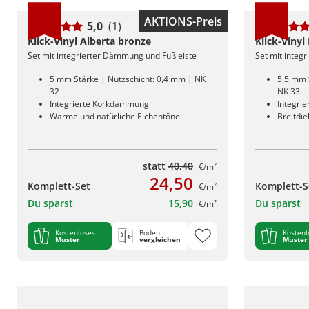
AKTIONS-Preis
5,0
(1)
Klick-Vinyl Alberta bronze
Klick-Vinyl
Set mit integrierter Dämmung und Fußleiste
Set mit integ
5 mm Stärke | Nutzschicht: 0,4 mm | NK
5,5 mm 
32
NK 33
Integrierte Korkdämmung
Integri
Warme und natürliche Eichentöne
Breitdi
statt
40,40
€/m²
24,50
Komplett-Set
Komplett-S
€/m²
Du sparst
15,90
Du sparst
€/m²
Kostenloses
Boden
Kostenl
Muster
vergleichen
Muster