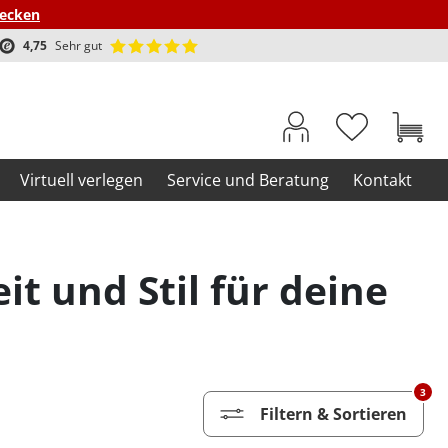
decken
4,75
Sehr gut
Virtuell verlegen
Service und Beratung
Kontakt
it und Stil für deine
3
Filtern & Sortieren