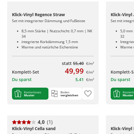
Klick-Vinyl Regence Straw
Klick-Vinyl
Set mit integrierter Dämmung und Fußleiste
Set mit integ
8,5 mm Stärke | Nutzschicht: 0,7 mm | NK
5,0 mm 
34
32
integrierte Korkdämmung 1,5 mm
Integri
Warme und natürliche Eichentöne
Warme u
statt
55,40
€/m²
49,99
Komplett-Set
Komplett-S
€/m²
Du sparst
5,41
Du sparst
€/m²
Kostenloses
Boden
Kostenl
Muster
vergleichen
Muster
4,0
(1)
Klick-Vinyl Cella sand
Klick-Vinyl