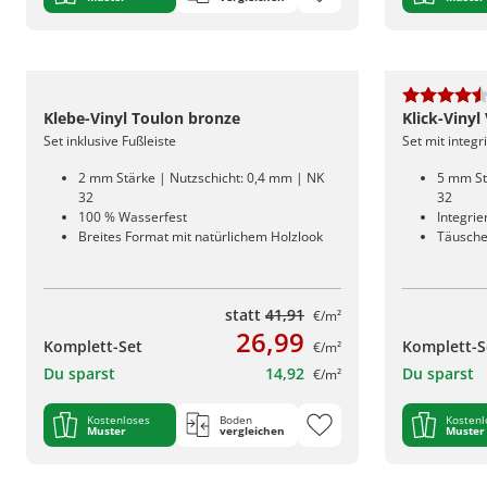
Klebe-Vinyl Toulon bronze
Klick-Viny
Set inklusive Fußleiste
Set mit integ
2 mm Stärke | Nutzschicht: 0,4 mm | NK
5 mm St
32
32
100 % Wasserfest
Integri
Breites Format mit natürlichem Holzlook
Täusche
statt
41,91
€/m²
26,99
Komplett-Set
Komplett-S
€/m²
Du sparst
14,92
Du sparst
€/m²
Kostenloses
Boden
Kostenl
Muster
vergleichen
Muster