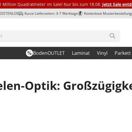
1 Million Quadratmeter im Sale! Nur bis zum 18.08.
Jetzt Sale ent
 KOSTENLOS
Kurze Lieferzeiten: 3-7 Werktage
Kostenlose Musterbestellung
BodenOUTLET
Laminat
Vinyl
Parkett
elen-Optik: Großzügigke