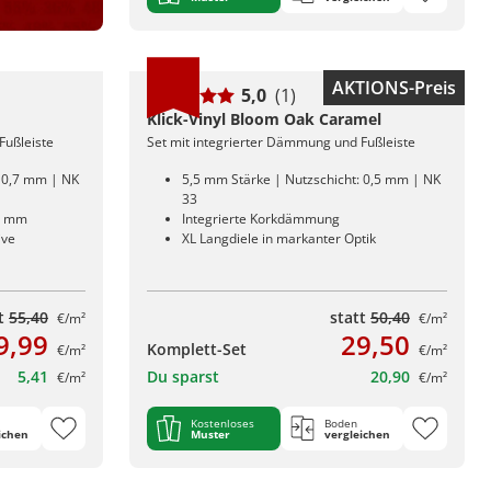
AKTIONS-Preis
5,0
(1)
Klick-Vinyl Bloom Oak Caramel
Fußleiste
Set mit integrierter Dämmung und Fußleiste
: 0,7 mm | NK
5,5 mm Stärke | Nutzschicht: 0,5 mm | NK
33
5 mm
Integrierte Korkdämmung
ive
XL Langdiele in markanter Optik
tt
55,40
statt
50,40
€/m²
€/m²
9,99
29,50
Komplett-Set
€/m²
€/m²
5,41
Du sparst
20,90
€/m²
€/m²
Kostenloses
Boden
ichen
Muster
vergleichen