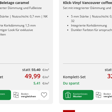
 Beletage caramel
Klick-Vinyl Vancouver coffee
rierter Dämmung und Fußleiste
Set mit integrierter Dämmung und 
Stärke | Nutzschicht: 0,7 mm | NK
5 mm Stärke | Nutzschicht: 
32
erte Korkdämmung 1,5 mm
Integrierte Korkdämmung
iger Look für exklusive
Dunkler Farbton für anspruc
lten
statt
55,40
sta
€/m²
49,99
3
et
Komplett-Set
€/m²
5,41
Du sparst
€/m²
oses
Boden
Kostenloses
Boden
vergleichen
Muster
vergle