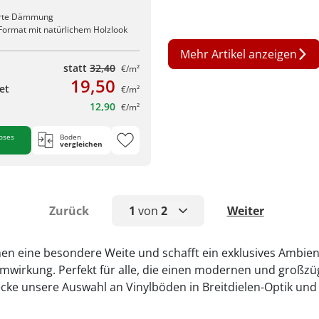
erte Dämmung
 Format mit natürlichem Holzlook
Mehr Artikel anzeigen
statt
32,40
€/m²
19,50
et
€/m²
12,90
€/m²
oses
Boden
vergleichen
Zurück
1
von
2
Weiter
1
men eine besondere Weite und schafft ein exklusives Ambient
mwirkung. Perfekt für alle, die einen modernen und großz
2
tdecke unsere Auswahl an Vinylböden in Breitdielen-Optik u