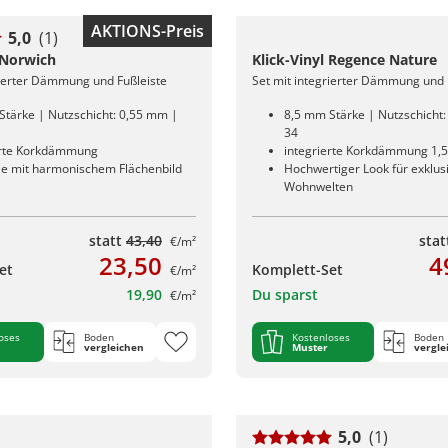
AKTIONS-Preis
5,0
(1)
 Norwich
Klick-Vinyl Regence Nature
rierter Dämmung und Fußleiste
Set mit integrierter Dämmung und 
Stärke | Nutzschicht: 0,55 mm |
8,5 mm Stärke | Nutzschicht
34
erte Korkdämmung
integrierte Korkdämmung 1,
ele mit harmonischem Flächenbild
Hochwertiger Look für exklus
Wohnwelten
statt
43,40
sta
€/m²
23,50
4
et
Komplett-Set
€/m²
19,90
Du sparst
€/m²
oses
Boden
Kostenloses
Boden
vergleichen
Muster
vergle
5,0
(1)