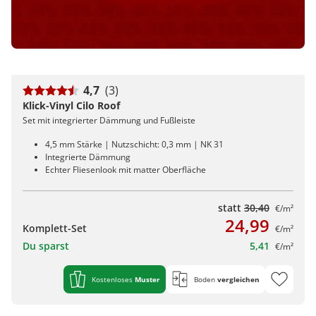
4,7
(3)
Klick-Vinyl Cilo Roof
Set mit integrierter Dämmung und Fußleiste
4,5 mm Stärke | Nutzschicht: 0,3 mm | NK 31
Integrierte Dämmung
Echter Fliesenlook mit matter Oberfläche
statt
30,40
€/m²
24,99
Komplett-Set
€/m²
Du sparst
5,41
€/m²
Kostenloses
Muster
Boden
vergleichen