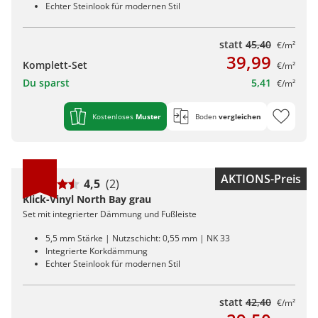
Echter Steinlook für modernen Stil
statt
45,40
€/m²
39,99
Komplett-Set
€/m²
Du sparst
5,41
€/m²
Kostenloses
Muster
Boden
vergleichen
AKTIONS-Preis
4,5
(2)
Klick-Vinyl North Bay grau
Set mit integrierter Dämmung und Fußleiste
5,5 mm Stärke | Nutzschicht: 0,55 mm | NK 33
Integrierte Korkdämmung
Echter Steinlook für modernen Stil
statt
42,40
€/m²