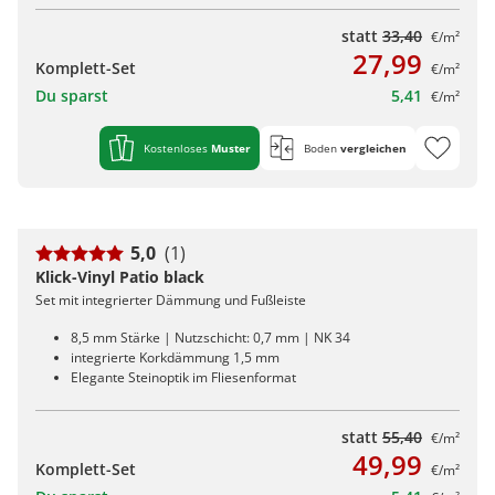
statt
33,40
€/m²
27,99
Komplett-Set
€/m²
Du sparst
5,41
€/m²
Kostenloses
Muster
Boden
vergleichen
5,0
(1)
Klick-Vinyl Patio black
Set mit integrierter Dämmung und Fußleiste
8,5 mm Stärke | Nutzschicht: 0,7 mm | NK 34
integrierte Korkdämmung 1,5 mm
Elegante Steinoptik im Fliesenformat
statt
55,40
€/m²
49,99
Komplett-Set
€/m²