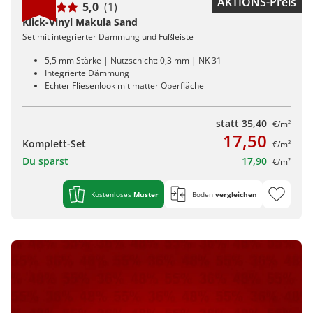
AKTIONS-Preis
5,0
(1)
Klick-Vinyl Makula Sand
Set mit integrierter Dämmung und Fußleiste
5,5 mm Stärke | Nutzschicht: 0,3 mm | NK 31
Integrierte Dämmung
Echter Fliesenlook mit matter Oberfläche
statt
35,40
€/m²
17,50
Komplett-Set
€/m²
Du sparst
17,90
€/m²
Kostenloses
Muster
Boden
vergleichen