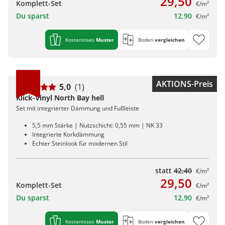
29,50
Komplett-Set
€/m²
Du sparst
12,90
€/m²
Kostenloses
Muster
Boden
vergleichen
AKTIONS-Preis
5,0
(1)
Klick-Vinyl North Bay hell
Set mit integrierter Dämmung und Fußleiste
5,5 mm Stärke | Nutzschicht: 0,55 mm | NK 33
Integrierte Korkdämmung
Echter Steinlook für modernen Stil
statt
42,40
€/m²
29,50
Komplett-Set
€/m²
Du sparst
12,90
€/m²
Kostenloses
Muster
Boden
vergleichen