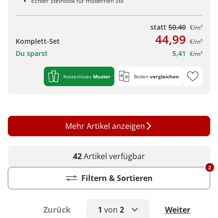
Echter Steinlook für modernen Stil
statt
50,40
€/m²
44,99
Komplett-Set
€/m²
Du sparst
5,41
€/m²
Kostenloses
Muster
Boden
vergleichen
Mehr Artikel anzeigen
42
Artikel
verfügbar
2
Filtern & Sortieren
Zurück
1
von
2
Weiter