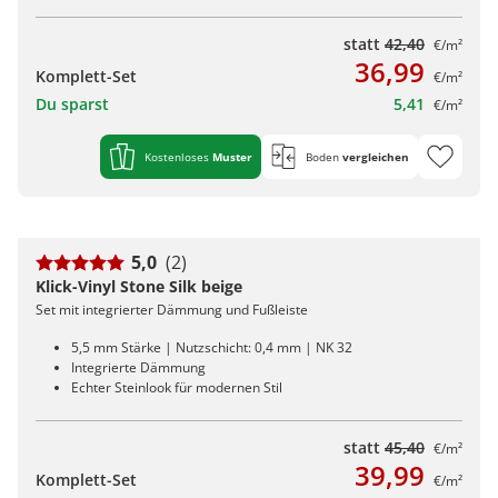
statt
42,40
€/m²
36,99
Komplett-Set
€/m²
Du sparst
5,41
€/m²
Kostenloses
Muster
Boden
vergleichen
5,0
(2)
Klick-Vinyl Stone Silk beige
Set mit integrierter Dämmung und Fußleiste
5,5 mm Stärke | Nutzschicht: 0,4 mm | NK 32
Integrierte Dämmung
Echter Steinlook für modernen Stil
statt
45,40
€/m²
39,99
Komplett-Set
€/m²