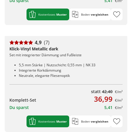
Du sparst
5,41
€/m²
Kostenloses
Muster
Boden
vergleichen
4,9
(7)
Klick-Vinyl Metallic dark
Set mit integrierter Dämmung und Fußleiste
5,5 mm Stärke | Nutzschicht: 0,55 mm | NK 33
Integrierte Korkdämmung
Neutrale, elegante Fliesenoptik
statt
42,40
€/m²
36,99
Komplett-Set
€/m²
Du sparst
5,41
€/m²
Kostenloses
Muster
Boden
vergleichen