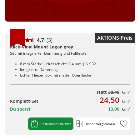
AKTIONS-Preis
4,7
(3)
Klick-Vinyl Mount Logan grey
Set mit integrierter Dämmung und Fußleiste
6 mm Stärke | Nutzschicht: 0,4 mm | NK 32
Integrierte Dämmung
Echter Fliesenlook mit matter Oberfläche
statt
38,40
€/m²
24,50
Komplett-Set
€/m²
Du sparst
13,90
€/m²
Kostenloses
Muster
Boden
vergleichen