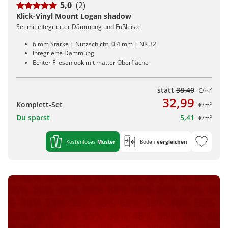
5,0
(2)
Klick-Vinyl Mount Logan shadow
Set mit integrierter Dämmung und Fußleiste
6 mm Stärke | Nutzschicht: 0,4 mm | NK 32
Integrierte Dämmung
Echter Fliesenlook mit matter Oberfläche
statt
38,40
€/m²
32,99
Komplett-Set
€/m²
Du sparst
5,41
€/m²
Kostenloses
Muster
Boden
vergleichen