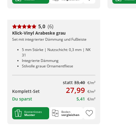
5,0
(6)
Klick-Vinyl Arabeske grau
Set mit integrierter Dämmung und Fußleiste
5 mm Stärke | Nutzschicht: 0,3 mm | NK
31
Integrierte Dämmung
Stilvolle graue Ornamentfliese
statt
33,40
€/m²
27,99
Komplett-Set
€/m²
Du sparst
5,41
€/m²
Kostenloses
Boden
Muster
vergleichen