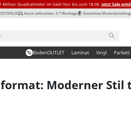
1 Million Quadratmeter im Sale! Nur bis zum 18.08.
Jetzt Sale ent
 KOSTENLOS
Kurze Lieferzeiten: 3-7 Werktage
Kostenlose Musterbestellung
BodenOUTLET
Laminat
Vinyl
Parkett
format: Moderner Stil t