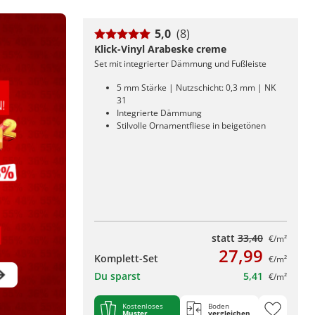
5,0
(8)
Klick-Vinyl Arabeske creme
Set mit integrierter Dämmung und Fußleiste
5 mm Stärke | Nutzschicht: 0,3 mm | NK
31
Integrierte Dämmung
Stilvolle Ornamentfliese in beigetönen
statt
33,40
€/m²
27,99
Komplett-Set
€/m²
Du sparst
5,41
€/m²
Kostenloses
Boden
Muster
vergleichen