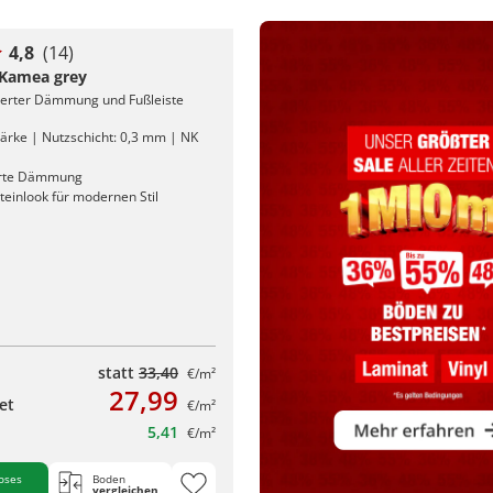
4,8
(14)
l Kamea grey
rierter Dämmung und Fußleiste
ärke | Nutzschicht: 0,3 mm | NK
erte Dämmung
teinlook für modernen Stil
statt
33,40
€/m²
27,99
et
€/m²
5,41
€/m²
oses
Boden
vergleichen