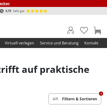
decken
4,75
Sehr gut
Virtuell verlegen
Service und Beratung
Kontakt
rifft auf praktische
2
Filtern & Sortieren