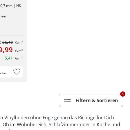
: 0,7 mm | NK
5 mm
tt
55,40
€/m²
9,99
€/m²
5,41
€/m²
ichen
3
Filtern & Sortieren
in Vinylboden ohne Fuge genau das Richtige für Dich.
ld. Ob im Wohnbereich, Schlafzimmer oder in Küche und