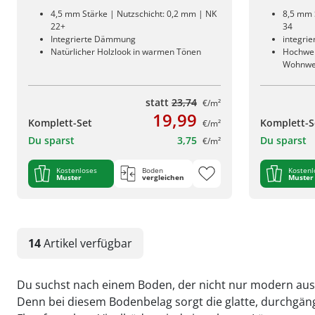
4,5 mm Stärke | Nutzschicht: 0,2 mm | NK
8,5 mm 
22+
34
Integrierte Dämmung
integri
Natürlicher Holzlook in warmen Tönen
Hochwert
Wohnwe
statt
23,74
€/m²
19,99
Komplett-Set
Komplett-S
€/m²
Du sparst
3,75
Du sparst
€/m²
Kostenloses
Boden
Kostenl
Muster
vergleichen
Muster
14
Artikel
verfügbar
Du suchst nach einem Boden, der nicht nur modern aussie
Denn bei diesem Bodenbelag sorgt die glatte, durchgäng