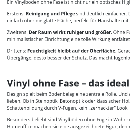
Ein Vinylboden ohne Fase ist nicht nur ein optisches Hig
Erstens:
Reinigung und Pflege
sind deutlich einfacher.
einfach über die glatte Fläche, perfekt für Haushalte m
Zweitens:
Der Raum wirkt ruhiger und größer
. Ohne F
minimalistischer Einrichtung eine tolle Wirkung entfalte
Drittens:
Feuchtigkeit bleibt auf der Oberfläche
. Gera
Übergänge, desto besser der Schutz. Das macht fugenlo
Vinyl ohne Fase – das id
Design spielt beim Bodenbelag eine zentrale Rolle. Und
lieben. Ob in Steinoptik, Betonoptik oder klassischer H
Schattenbildung durch V-Fugen, kein „zerhackter“ Look. S
Besonders beliebt sind Vinylböden ohne Fuge in Wohn- u
Homeoffice machen sie eine ausgezeichnete Figur, den