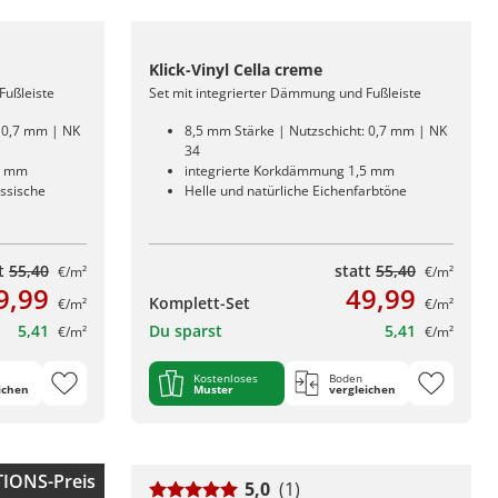
Klick-Vinyl Cella creme
Fußleiste
Set mit integrierter Dämmung und Fußleiste
: 0,7 mm | NK
8,5 mm Stärke | Nutzschicht: 0,7 mm | NK
34
5 mm
integrierte Korkdämmung 1,5 mm
assische
Helle und natürliche Eichenfarbtöne
tt
55,40
statt
55,40
€/m²
€/m²
9,99
49,99
Komplett-Set
€/m²
€/m²
5,41
Du sparst
5,41
€/m²
€/m²
Kostenloses
Boden
ichen
Muster
vergleichen
IONS-Preis
5,0
(1)