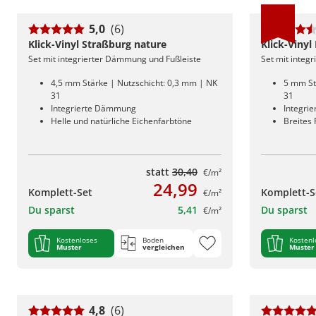
5,0
(6)
Klick-Vinyl Straßburg nature
Klick-Viny
Set mit integrierter Dämmung und Fußleiste
Set mit integ
4,5 mm Stärke | Nutzschicht: 0,3 mm | NK
5 mm St
31
31
Integrierte Dämmung
Integri
Helle und natürliche Eichenfarbtöne
Breites
statt
30,40
€/m²
24,99
Komplett-Set
Komplett-S
€/m²
Du sparst
5,41
Du sparst
€/m²
Kostenloses
Boden
Kostenl
Muster
vergleichen
Muster
4,8
(6)