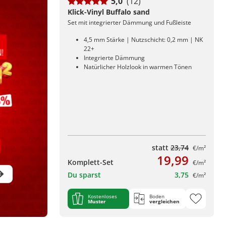
5,0
(12)
Klick-Vinyl Buffalo sand
Set mit integrierter Dämmung und Fußleiste
4,5 mm Stärke | Nutzschicht: 0,2 mm | NK
22+
Integrierte Dämmung
Natürlicher Holzlook in warmen Tönen
statt
23,74
€/m²
19,99
Komplett-Set
€/m²
Du sparst
3,75
€/m²
Kostenloses
Boden
Muster
vergleichen