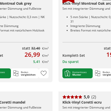
 Montreal Oak grey
Klick-Vinyl Montreal Oak arc
rierter Dämmung und Fußleiste
Set mit integrierter Dämmung und 
ärke | Nutzschicht: 0,3 mm | NK
5 mm Stärke | Nutzschicht: 
31
erte Dämmung
Integrierte Dämmung
 Format mit natürlichem Holzlook
Breites Format mit natürlich
statt
32,40
sta
€/m²
26,99
1
et
Komplett-Set
€/m²
5,41
Du sparst
€/m²
oses
Boden
Kostenloses
Boden
vergleichen
Muster
vergle
5,0
(2)
 Coretti mandel
Klick-Vinyl Coretti ecru
rierter Dämmung und Fußleiste
Set mit integrierter Dämmung und 