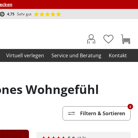
decken
4,75
Sehr gut
Virtuell verlegen
Service und Beratung
Kontakt
hönes Wohngefühl
3
Filtern & Sortieren