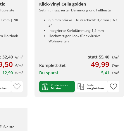
tic
Klick-Vinyl Cella golden
Fußleiste
Set mit integrierter Dämmung und Fußleiste
0,3 mm | NK
8,5 mm Stärke | Nutzschicht: 0,7 mm | NK
34
integrierte Korkdämmung 1,5 mm
em Holzlook
Hochwertiger Look für exklusive
Wohnwelten
tt
32,40
statt
55,40
€/m²
€/m²
9,50
49,99
Komplett-Set
€/m²
€/m²
12,90
Du sparst
5,41
€/m²
€/m²
Kostenloses
Boden
ichen
Muster
vergleichen
Fußleiste