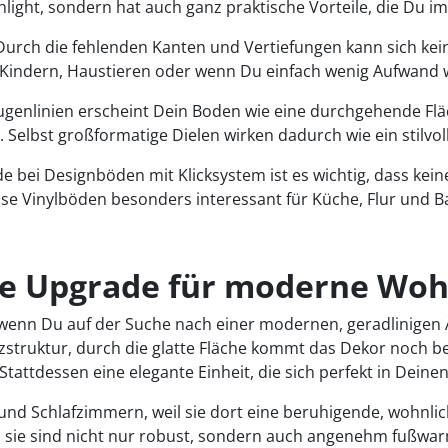
hlight, sondern hat auch ganz praktische Vorteile, die Du im 
 Durch die fehlenden Kanten und Vertiefungen kann sich kei
it Kindern, Haustieren oder wenn Du einfach wenig Aufwand wi
ugenlinien erscheint Dein Boden wie eine durchgehende Fl
t. Selbst großformatige Dielen wirken dadurch wie ein stilvol
de bei Designböden mit Klicksystem ist es wichtig, dass kein
se Vinylböden besonders interessant für Küche, Flur und B
eale Upgrade für moderne W
 wenn Du auf der Suche nach einer modernen, geradlinigen Ä
olzstruktur, durch die glatte Fläche kommt das Dekor noch 
tattdessen eine elegante Einheit, die sich perfekt in Deine
nd Schlafzimmern, weil sie dort eine beruhigende, wohnlic
n sie sind nicht nur robust, sondern auch angenehm fußw