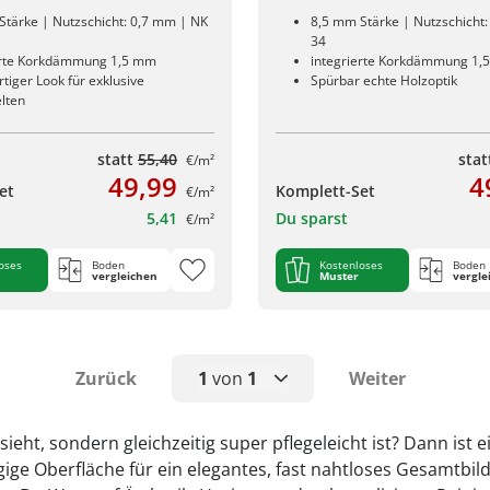
Stärke | Nutzschicht: 0,7 mm | NK
8,5 mm Stärke | Nutzschicht
34
erte Korkdämmung 1,5 mm
integrierte Korkdämmung 1,
iger Look für exklusive
Spürbar echte Holzoptik
lten
statt
55,40
sta
€/m²
49,99
4
et
Komplett-Set
€/m²
5,41
Du sparst
€/m²
oses
Boden
Kostenloses
Boden
vergleichen
Muster
vergle
Zurück
1
von
1
Weiter
1
ht, sondern gleichzeitig super pflegeleicht ist? Dann ist e
ige Oberfläche für ein elegantes, fast nahtloses Gesamtbi