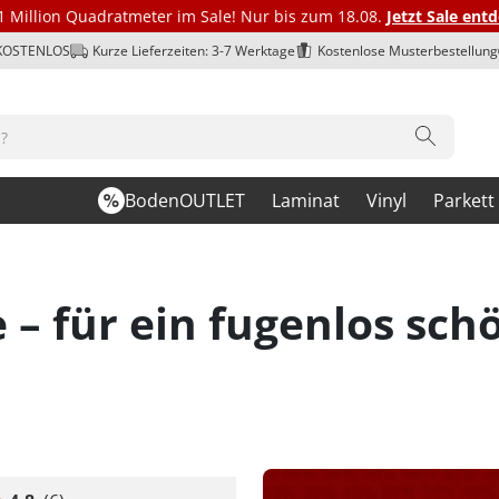
1 Million Quadratmeter im Sale! Nur bis zum 18.08.
Jetzt Sale ent
 KOSTENLOS
Kurze Lieferzeiten: 3-7 Werktage
Kostenlose Musterbestellung
BodenOUTLET
Laminat
Vinyl
Parkett
 – für ein fugenlos sc