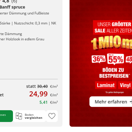
4,8
(6)
 Banff spruce
rierter Dämmung und Fußleiste
Stärke | Nutzschicht: 0,3 mm | NK
erte Dämmung
cher Holzlook in edlem Grau
statt
30,40
€/m²
24,99
et
€/m²
5,41
€/m²
oses
Boden
vergleichen