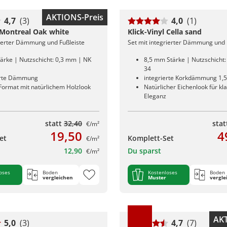
AKTIONS-Preis
4,7
(3)
4,0
(1)
l Montreal Oak white
Klick-Vinyl Cella sand
rierter Dämmung und Fußleiste
Set mit integrierter Dämmung und 
ärke | Nutzschicht: 0,3 mm | NK
8,5 mm Stärke | Nutzschicht
34
erte Dämmung
integrierte Korkdämmung 1,
 Format mit natürlichem Holzlook
Natürlicher Eichenlook für kl
Eleganz
statt
32,40
sta
€/m²
19,50
4
et
Komplett-Set
€/m²
12,90
Du sparst
€/m²
oses
Boden
Kostenloses
Boden
vergleichen
Muster
vergle
AKT
5,0
(3)
4,7
(7)