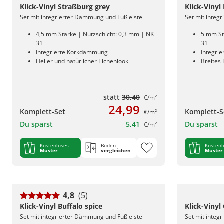
Klick-Vinyl Straßburg grey
Klick-Vinyl
Set mit integrierter Dämmung und Fußleiste
Set mit integ
4,5 mm Stärke | Nutzschicht: 0,3 mm | NK
5 mm St
31
31
Integrierte Korkdämmung
Integri
Heller und natürlicher Eichenlook
Breites
statt
30,40
€/m²
24,99
Komplett-Set
Komplett-S
€/m²
Du sparst
5,41
Du sparst
€/m²
Kostenloses
Boden
Kostenl
Muster
vergleichen
Muster
4,8
(5)
Klick-Vinyl Buffalo spice
Klick-Vinyl
Set mit integrierter Dämmung und Fußleiste
Set mit integ