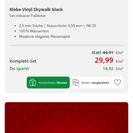
Klebe-Vinyl Skywalk black
Set inklusive Fußleiste
2,5 mm Stärke | Nutzschicht: 0,55 mm | NK 33
100 % Wasserfest
Moderne elegante Fliesenoptik
statt
44,91
€/m²
29,99
Komplett-Set
€/m²
Du sparst
14,92
€/m²
Kostenloses
Muster
Boden
vergleichen