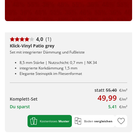
4,0
(1)
Klick-Vinyl Patio grey
Set mit integrierter Dämmung und Fußleiste
8,5 mm Stärke | Nutzschicht: 0,7 mm | NK 34
integrierte Korkdämmung 1,5 mm
Elegante Steinoptik im Fliesenformat
statt
55,40
€/m²
49,99
Komplett-Set
€/m²
Du sparst
5,41
€/m²
Kostenloses
Muster
Boden
vergleichen