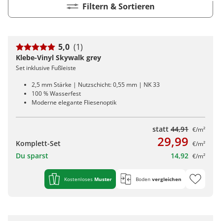
Kiwi now
Pflegemittel Laminat
Vinylboden zum Klicken
Feuchtraumgeeignet
Sonstiges
Zubehör
Endkappen - Höhe 40 mm
Filtern & Sortieren
sonstige Schienen
Kiwi now
Fischgrät
Pflegemittel Multilayer
Fuge (4-seitig)
Windmöller
Fase (2-seitig)
Fußleisten
Dämmung
Vinylboden zum Kleben
Fußbodenheizung geeignet
Feuchtraumgeeignet
Pflegemittel Bioböden
Kronoflooring
Endkappen - Höhe 58 mm
Zubehör
zum Klicken
Kronoflooring
Pflegemittel Parkett
Fuge (4-seitig)
sonstiges Zubehör
Fußleisten
klicken & kleben
Bioböden von BoDomo
Fußbodenheizung geeignet
Dämmung
Sonstige Fußleistenabschlüsse
Pflegemittel Vinylböden
zum Kleben
Kronotex
MyStyle
Microfase
5,0
(1)
sonstiges Zubehör
Vinylböden mit integrierter Dämmung
Fußleisten
Dämmung
zum Schrauben
O.R.C.A
Klebe-Vinyl Skywalk grey
MyStyle
Realfuge
Vinylböden ohne integrierte Dämmung
sonstiges Zubehör
Fußleisten
Set inklusive Fußleiste
O.R.C.A
sonstiges Zubehör
2,5 mm Stärke | Nutzschicht: 0,55 mm | NK 33
100 % Wasserfest
Klebe-Vinyl Zubehör
Prinz
Moderne elegante Fliesenoptik
Windmöller
statt
44,91
€/m²
Wolfcraft
29,99
Komplett-Set
€/m²
Wulff
Du sparst
14,92
€/m²
Kostenloses
Muster
Boden
vergleichen