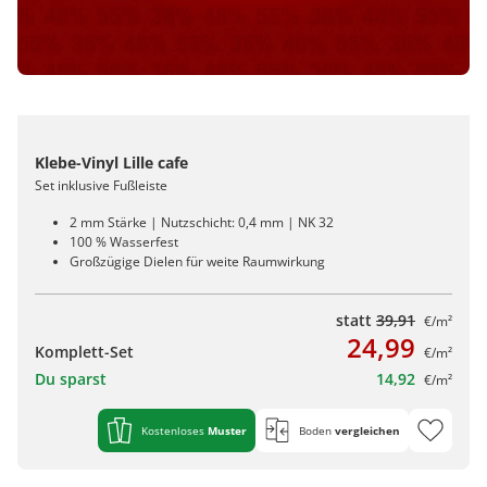
Klebe-Vinyl Lille cafe
Set inklusive Fußleiste
2 mm Stärke | Nutzschicht: 0,4 mm | NK 32
100 % Wasserfest
Großzügige Dielen für weite Raumwirkung
statt
39,91
€/m²
24,99
Komplett-Set
€/m²
Du sparst
14,92
€/m²
Kostenloses
Muster
Boden
vergleichen