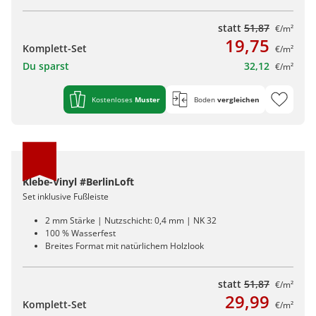
statt
51,87
€/m²
19,75
Komplett-Set
€/m²
Du sparst
32,12
€/m²
Kostenloses
Muster
Boden
vergleichen
Klebe-Vinyl #BerlinLoft
Set inklusive Fußleiste
2 mm Stärke | Nutzschicht: 0,4 mm | NK 32
100 % Wasserfest
Breites Format mit natürlichem Holzlook
statt
51,87
€/m²
29,99
Komplett-Set
€/m²