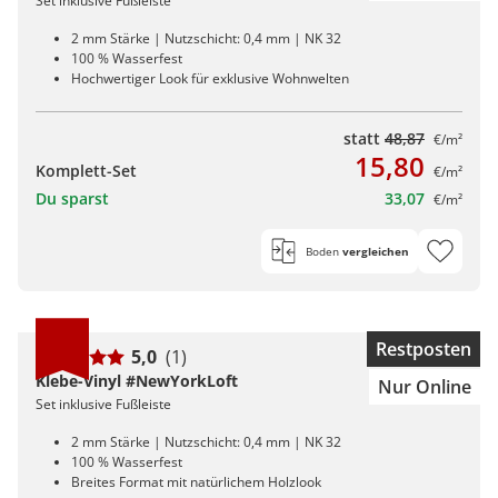
Set inklusive Fußleiste
2 mm Stärke | Nutzschicht: 0,4 mm | NK 32
100 % Wasserfest
Hochwertiger Look für exklusive Wohnwelten
statt
48,87
€/m²
15,80
Komplett-Set
€/m²
Du sparst
33,07
€/m²
Boden
vergleichen
Restposten
5,0
(1)
Klebe-Vinyl #NewYorkLoft
Nur Online
Set inklusive Fußleiste
2 mm Stärke | Nutzschicht: 0,4 mm | NK 32
100 % Wasserfest
Breites Format mit natürlichem Holzlook