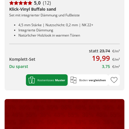
5,0
(12)
Klick-Vinyl Buffalo sand
Set mit integrierter Dämmung und Fußleiste
4,5 mm Stärke | Nutzschicht: 0,2 mm | NK 22+
Integrierte Dämmung
Natürlicher Holzlook in warmen Tönen
statt
23,74
€/m²
19,99
Komplett-Set
€/m²
Du sparst
3,75
€/m²
Kostenloses
Muster
Boden
vergleichen