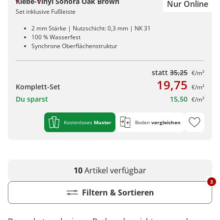
Klebe-Vinyl Sonora Oak Brown
Nur Online
Set inklusive Fußleiste
2 mm Stärke | Nutzschicht: 0,3 mm | NK 31
100 % Wasserfest
Synchrone Oberflächenstruktur
statt
35,25
€/m²
19,75
Komplett-Set
€/m²
Du sparst
15,50
€/m²
Kostenloses
Muster
Boden
vergleichen
10
Artikel
verfügbar
3
Filtern & Sortieren