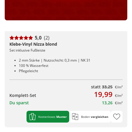
5,0
(2)
Klebe-Vinyl Nizza blond
Set inklusive Fußleiste
2 mm Stärke | Nutzschicht: 0,3 mm | NK 31
100 % Wasserfest
Pflegeleicht
statt
33,25
€/m²
19,99
Komplett-Set
€/m²
Du sparst
13,26
€/m²
Kostenloses
Muster
Boden
vergleichen