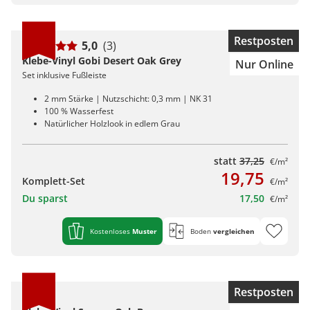
Restposten
5,0
(3)
Klebe-Vinyl Gobi Desert Oak Grey
Nur Online
Set inklusive Fußleiste
2 mm Stärke | Nutzschicht: 0,3 mm | NK 31
100 % Wasserfest
Natürlicher Holzlook in edlem Grau
statt
37,25
€/m²
19,75
Komplett-Set
€/m²
Du sparst
17,50
€/m²
Kostenloses
Muster
Boden
vergleichen
Restposten