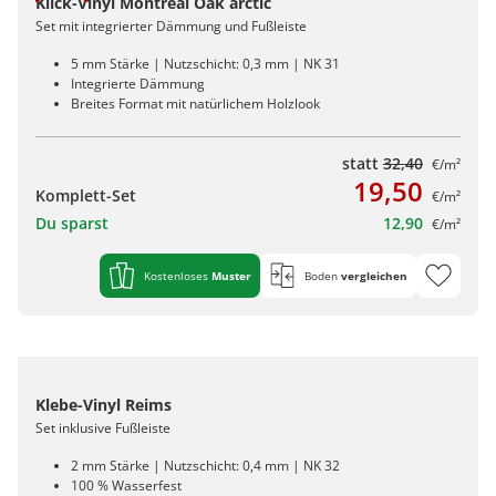
Klick-Vinyl Montreal Oak arctic
Set mit integrierter Dämmung und Fußleiste
5 mm Stärke | Nutzschicht: 0,3 mm | NK 31
Integrierte Dämmung
Breites Format mit natürlichem Holzlook
statt
32,40
€/m²
19,50
Komplett-Set
€/m²
Du sparst
12,90
€/m²
Kostenloses
Muster
Boden
vergleichen
Klebe-Vinyl Reims
Set inklusive Fußleiste
2 mm Stärke | Nutzschicht: 0,4 mm | NK 32
100 % Wasserfest