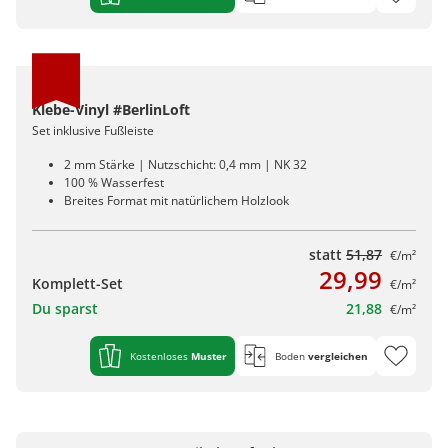
Klebe-Vinyl #BerlinLoft
Set inklusive Fußleiste
2 mm Stärke | Nutzschicht: 0,4 mm | NK 32
100 % Wasserfest
Breites Format mit natürlichem Holzlook
statt
51,87
€/m²
29,99
Komplett-Set
€/m²
Du sparst
21,88
€/m²
Kostenloses
Muster
Boden
vergleichen