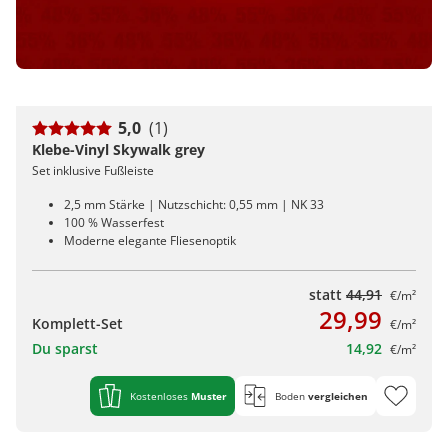
5,0
(1)
Klebe-Vinyl Skywalk grey
Set inklusive Fußleiste
2,5 mm Stärke | Nutzschicht: 0,55 mm | NK 33
100 % Wasserfest
Moderne elegante Fliesenoptik
statt
44,91
€/m²
29,99
Komplett-Set
€/m²
Du sparst
14,92
€/m²
Kostenloses
Muster
Boden
vergleichen