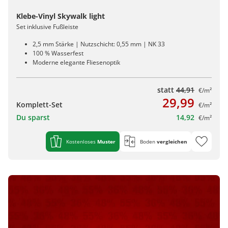
Klebe-Vinyl Skywalk light
Set inklusive Fußleiste
2,5 mm Stärke | Nutzschicht: 0,55 mm | NK 33
100 % Wasserfest
Moderne elegante Fliesenoptik
statt
44,91
€/m²
29,99
Komplett-Set
€/m²
Du sparst
14,92
€/m²
Kostenloses
Muster
Boden
vergleichen