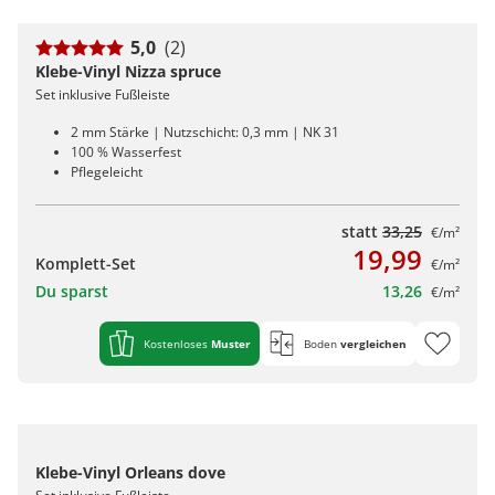
5,0
(2)
Klebe-Vinyl Nizza spruce
Set inklusive Fußleiste
2 mm Stärke | Nutzschicht: 0,3 mm | NK 31
100 % Wasserfest
Pflegeleicht
statt
33,25
€/m²
19,99
Komplett-Set
€/m²
Du sparst
13,26
€/m²
Kostenloses
Muster
Boden
vergleichen
Klebe-Vinyl Orleans dove