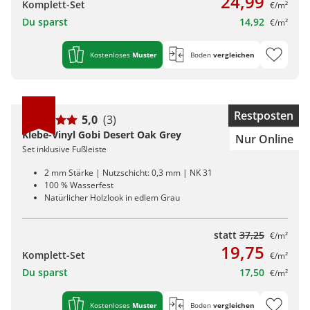
24,99
Komplett-Set
€/m²
Du sparst
14,92
€/m²
Kostenloses
Muster
Boden
vergleichen
Restposten
5,0
(3)
Klebe-Vinyl Gobi Desert Oak Grey
Nur Online
Set inklusive Fußleiste
2 mm Stärke | Nutzschicht: 0,3 mm | NK 31
100 % Wasserfest
Natürlicher Holzlook in edlem Grau
statt
37,25
€/m²
19,75
Komplett-Set
€/m²
Du sparst
17,50
€/m²
Kostenloses
Muster
Boden
vergleichen