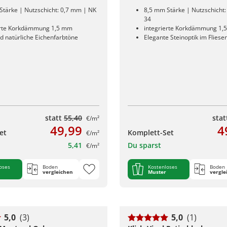
Stärke | Nutzschicht: 0,7 mm | NK
8,5 mm Stärke | Nutzschicht
34
erte Korkdämmung 1,5 mm
integrierte Korkdämmung 1,
d natürliche Eichenfarbtöne
Elegante Steinoptik im Flies
statt
55,40
sta
€/m²
49,99
4
et
Komplett-Set
€/m²
5,41
Du sparst
€/m²
oses
Boden
Kostenloses
Boden
vergleichen
Muster
vergle
5,0
(3)
5,0
(1)