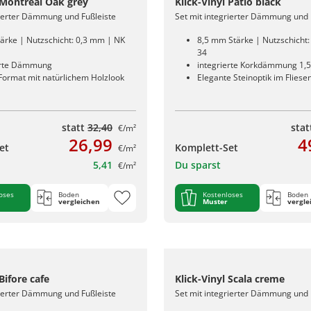
 Montreal Oak grey
Klick-Vinyl Patio black
rierter Dämmung und Fußleiste
Set mit integrierter Dämmung und 
ärke | Nutzschicht: 0,3 mm | NK
8,5 mm Stärke | Nutzschicht
34
erte Dämmung
integrierte Korkdämmung 1,
 Format mit natürlichem Holzlook
Elegante Steinoptik im Flies
statt
32,40
sta
€/m²
26,99
4
et
Komplett-Set
€/m²
5,41
Du sparst
€/m²
oses
Boden
Kostenloses
Boden
vergleichen
Muster
vergle
Bifore cafe
Klick-Vinyl Scala creme
rierter Dämmung und Fußleiste
Set mit integrierter Dämmung und 