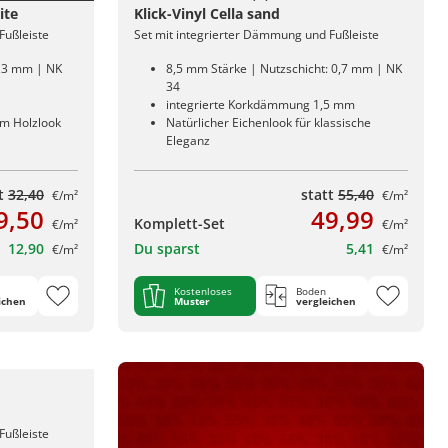
ite
Klick-Vinyl Cella sand
Fußleiste
Set mit integrierter Dämmung und Fußleiste
0,3 mm | NK
8,5 mm Stärke | Nutzschicht: 0,7 mm | NK
34
integrierte Korkdämmung 1,5 mm
em Holzlook
Natürlicher Eichenlook für klassische
Eleganz
tt
32,40
statt
55,40
€/m²
€/m²
9,50
49,99
Komplett-Set
€/m²
€/m²
12,90
Du sparst
5,41
€/m²
€/m²
Kostenloses
Boden
ichen
Muster
vergleichen
Fußleiste