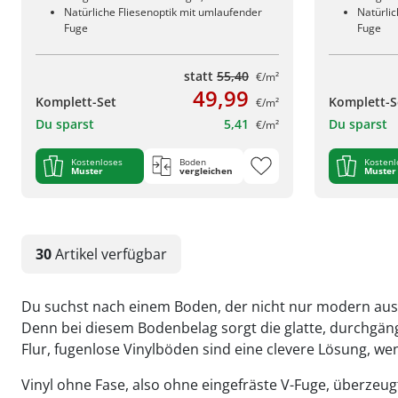
Natürliche Fliesenoptik mit umlaufender
Natürlic
Fuge
Fuge
statt
55,40
€/m²
49,99
Komplett-Set
Komplett-S
€/m²
Du sparst
5,41
Du sparst
€/m²
Kostenloses
Boden
Kostenl
Muster
vergleichen
Muster
30
Artikel
verfügbar
Du suchst nach einem Boden, der nicht nur modern aussie
Denn bei diesem Bodenbelag sorgt die glatte, durchgäng
Flur, fugenlose Vinylböden sind eine clevere Lösung, we
Vinyl ohne Fase, also ohne eingefräste V-Fuge, überzeu