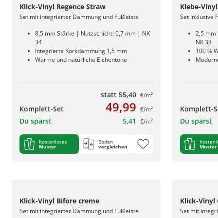
Klick-Vinyl Regence Straw
Klebe-Viny
Set mit integrierter Dämmung und Fußleiste
Set inklusive 
8,5 mm Stärke | Nutzschicht: 0,7 mm | NK
2,5 mm 
34
NK 33
integrierte Korkdämmung 1,5 mm
100 % W
Warme und natürliche Eichentöne
Moderne
statt
55,40
€/m²
49,99
Komplett-Set
Komplett-S
€/m²
Du sparst
5,41
Du sparst
€/m²
Kostenloses
Boden
Kostenl
Muster
vergleichen
Muster
Klick-Vinyl Bifore creme
Klick-Vinyl
Set mit integrierter Dämmung und Fußleiste
Set mit integ