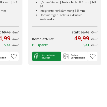
: 0,7 mm | NK
8,5 mm Stärke | Nutzschicht: 0,7 mm | NK
34
5 mm
integrierte Korkdämmung 1,5 mm
Hochwertiger Look für exklusive
Wohnwelten
tt
60,40
statt
55,40
€/m²
€/m²
4,99
49,99
Komplett-Set
€/m²
€/m²
5,41
Du sparst
5,41
€/m²
€/m²
Kostenloses
Boden
ichen
Muster
vergleichen