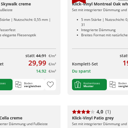
l Skywalk creme
Klick-Vinyl Montreal Oak wh
Fußleiste
Set mit integrierter Dämmung und 
Stärke | Nutzschicht: 0,55 mm |
5 mm Stärke | Nutzschicht: 
31
asserfest
Integrierte Dämmung
 elegante Fliesenoptik
Breites Format mit natürlich
statt
44,91
sta
€/m²
29,99
1
et
Komplett-Set
€/m²
14,92
Du sparst
€/m²
oses
Boden
Kostenloses
Boden
vergleichen
Muster
vergle
4,0
(1)
 Cella creme
Klick-Vinyl Patio grey
rierter Dämmung und Fußleiste
Set mit integrierter Dämmung und 