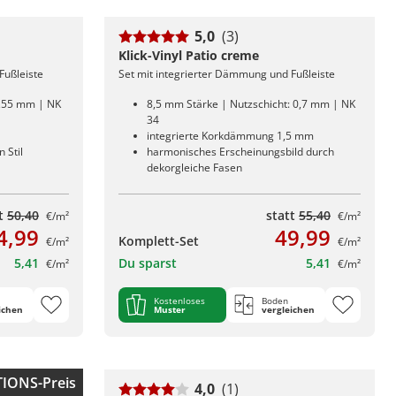
5,0
(3)
Klick-Vinyl Patio creme
Fußleiste
Set mit integrierter Dämmung und Fußleiste
0,55 mm | NK
8,5 mm Stärke | Nutzschicht: 0,7 mm | NK
34
integrierte Korkdämmung 1,5 mm
 Stil
harmonisches Erscheinungsbild durch
dekorgleiche Fasen
tt
50,40
statt
55,40
€/m²
€/m²
4,99
49,99
Komplett-Set
€/m²
€/m²
5,41
Du sparst
5,41
€/m²
€/m²
Kostenloses
Boden
ichen
Muster
vergleichen
IONS-Preis
4,0
(1)