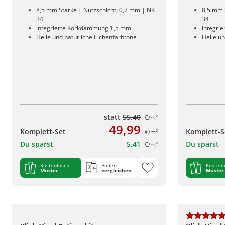
8,5 mm Stärke | Nutzschicht: 0,7 mm | NK
8,5 mm 
34
34
integrierte Korkdämmung 1,5 mm
integri
Helle und natürliche Eichenfarbtöne
Helle un
statt
55,40
€/m²
49,99
Komplett-Set
Komplett-S
€/m²
Du sparst
5,41
Du sparst
€/m²
Kostenloses
Boden
Kostenl
Muster
vergleichen
Muster