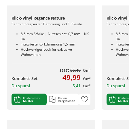
Klick-Vinyl Regence Nature
Klick-Vinyl
Set mit integrierter Dämmung und Fußleiste
Set mit integ
8,5 mm Stärke | Nutzschicht: 0,7 mm | NK
8,5 mm 
34
34
integrierte Korkdämmung 1,5 mm
integri
Hochwertiger Look für exklusive
Hochwert
Wohnwelten
Wohnwe
statt
55,40
€/m²
49,99
Komplett-Set
Komplett-S
€/m²
Du sparst
5,41
Du sparst
€/m²
Kostenloses
Boden
Kostenl
Muster
vergleichen
Muster