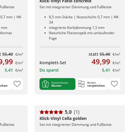
Klick-Vinyl Patio concrete
Fußleiste
Set mit integrierter Dämmung und Fußleiste
: 0,7 mm | NK
8,5 mm Stärke | Nutzschicht: 0,7 mm | NK
34
5 mm
integrierte Korkdämmung 1,5 mm
enformat
Natürliche Fliesenoptik mit umlaufender
Fuge
tt
55,40
statt
55,40
€/m²
€/m²
9,99
49,99
Komplett-Set
€/m²
€/m²
5,41
Du sparst
5,41
€/m²
€/m²
Kostenloses
Boden
ichen
Muster
vergleichen
5,0
(1)
Klick-Vinyl Cella golden
Fußleiste
Set mit integrierter Dämmung und Fußleiste