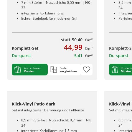
7 mm Stärke | Nutzschicht: 0,55 mm | NK
8,5 mm 
33
34
integrierte Korkdämmung
integri
Echter Steinlook für modernen Stil
Perfekt
statt
50,40
€/m²
44,99
Komplett-Set
Komplett-S
€/m²
Du sparst
5,41
Du sparst
€/m²
Kostenloses
Boden
Kostenl
Muster
vergleichen
Muster
Klick-Vinyl Patio dark
Klick-Vinyl 
Set mit integrierter Dämmung und Fußleiste
Set mit integ
8,5 mm Stärke | Nutzschicht: 0,7 mm | NK
8,5 mm 
34
34
integrierte Korkdämmung 1,5 mm
integri