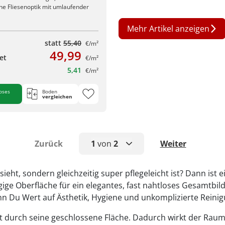
he Fliesenoptik mit umlaufender
Mehr Artikel anzeigen
statt
55,40
€/m²
49,99
et
€/m²
5,41
€/m²
oses
Boden
vergleichen
Zurück
1
von
2
Weiter
1
ht, sondern gleichzeitig super pflegeleicht ist? Dann ist e
ige Oberfläche für ein elegantes, fast nahtloses Gesamtbi
2
nn Du Wert auf Ästhetik, Hygiene und unkomplizierte Reinig
gt durch seine geschlossene Fläche. Dadurch wirkt der Raum