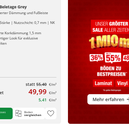
 Beletage Grey
rierter Dämmung und Fußleiste
Stärke | Nutzschicht: 0,7 mm | NK
erte Korkdämmung 1,5 mm
iger Look für exklusive
lten
statt
55,40
€/m²
49,99
et
€/m²
5,41
€/m²
oses
Boden
vergleichen