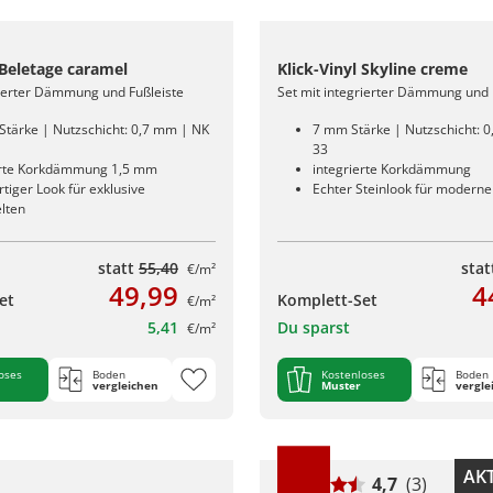
 Beletage caramel
Klick-Vinyl Skyline creme
rierter Dämmung und Fußleiste
Set mit integrierter Dämmung und 
Stärke | Nutzschicht: 0,7 mm | NK
7 mm Stärke | Nutzschicht: 
33
erte Korkdämmung 1,5 mm
integrierte Korkdämmung
iger Look für exklusive
Echter Steinlook für modernen
lten
statt
55,40
sta
€/m²
49,99
4
et
Komplett-Set
€/m²
5,41
Du sparst
€/m²
oses
Boden
Kostenloses
Boden
vergleichen
Muster
vergle
AKT
4,7
(3)