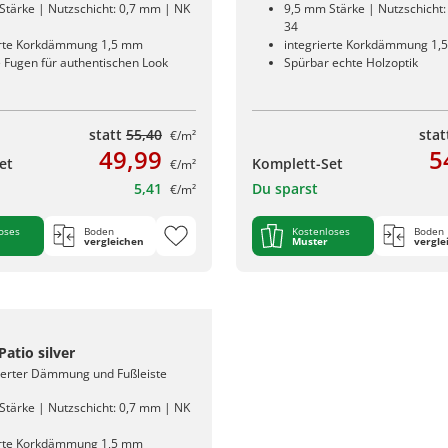
Stärke | Nutzschicht: 0,7 mm | NK
9,5 mm Stärke | Nutzschicht
34
erte Korkdämmung 1,5 mm
integrierte Korkdämmung 1,
e Fugen für authentischen Look
Spürbar echte Holzoptik
statt
55,40
sta
€/m²
49,99
5
et
Komplett-Set
€/m²
5,41
Du sparst
€/m²
oses
Boden
Kostenloses
Boden
vergleichen
Muster
vergle
Patio silver
rierter Dämmung und Fußleiste
Stärke | Nutzschicht: 0,7 mm | NK
erte Korkdämmung 1,5 mm