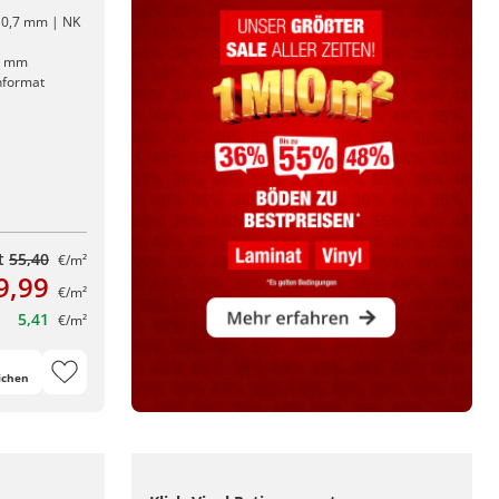
: 0,7 mm | NK
5 mm
enformat
tt
55,40
€/m²
9,99
€/m²
5,41
€/m²
ichen