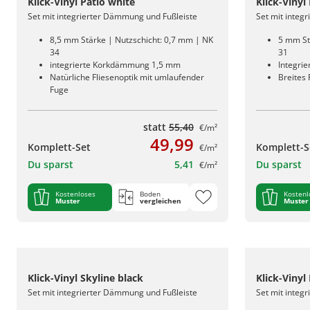
Klick-Vinyl Patio white
Klick-Vinyl
Set mit integrierter Dämmung und Fußleiste
Set mit integ
8,5 mm Stärke | Nutzschicht: 0,7 mm | NK
5 mm St
34
31
integrierte Korkdämmung 1,5 mm
Integri
Natürliche Fliesenoptik mit umlaufender
Breites
Fuge
statt
55,40
€/m²
49,99
Komplett-Set
Komplett-S
€/m²
Du sparst
5,41
Du sparst
€/m²
Kostenloses
Boden
Kostenl
Muster
vergleichen
Muster
Klick-Vinyl Skyline black
Klick-Vinyl 
Set mit integrierter Dämmung und Fußleiste
Set mit integ