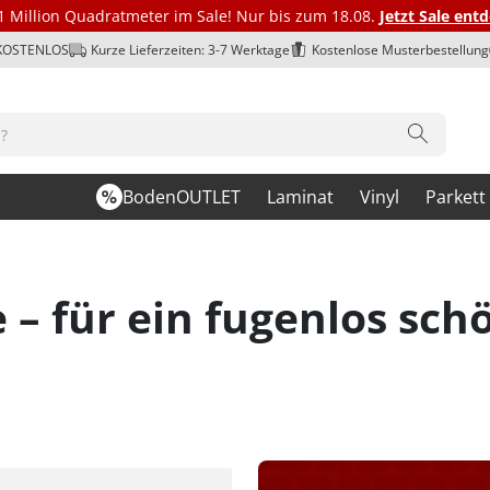
1 Million Quadratmeter im Sale! Nur bis zum 18.08.
Jetzt Sale ent
 KOSTENLOS
Kurze Lieferzeiten: 3-7 Werktage
Kostenlose Musterbestellung
BodenOUTLET
Laminat
Vinyl
Parkett
 – für ein fugenlos sc