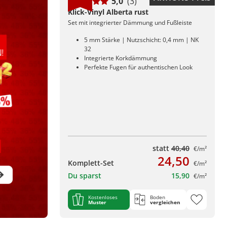
5,0
(3)
Klick-Vinyl Alberta rust
Set mit integrierter Dämmung und Fußleiste
5 mm Stärke | Nutzschicht: 0,4 mm | NK
32
Integrierte Korkdämmung
Perfekte Fugen für authentischen Look
statt
40,40
€/m²
24,50
Komplett-Set
€/m²
Du sparst
15,90
€/m²
Kostenloses
Boden
Muster
vergleichen