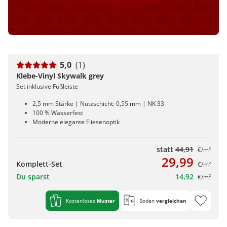
5,0
(1)
Klebe-Vinyl Skywalk grey
Set inklusive Fußleiste
2,5 mm Stärke | Nutzschicht: 0,55 mm | NK 33
100 % Wasserfest
Moderne elegante Fliesenoptik
statt
44,91
€/m²
29,99
Komplett-Set
€/m²
Du sparst
14,92
€/m²
Kostenloses
Muster
Boden
vergleichen