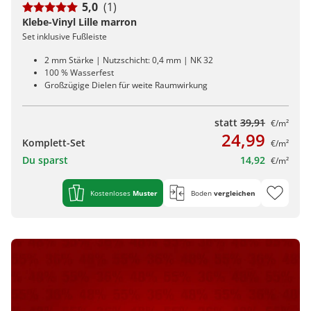
5,0
(1)
Klebe-Vinyl Lille marron
Set inklusive Fußleiste
2 mm Stärke | Nutzschicht: 0,4 mm | NK 32
100 % Wasserfest
Großzügige Dielen für weite Raumwirkung
statt
39,91
€/m²
24,99
Komplett-Set
€/m²
Du sparst
14,92
€/m²
Kostenloses
Muster
Boden
vergleichen