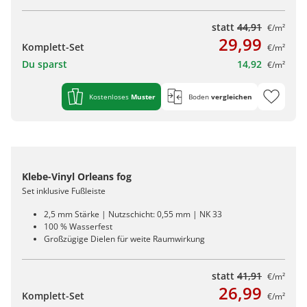
statt
44,91
€/m²
29,99
Komplett-Set
€/m²
Du sparst
14,92
€/m²
Kostenloses
Muster
Boden
vergleichen
Klebe-Vinyl Orleans fog
Set inklusive Fußleiste
2,5 mm Stärke | Nutzschicht: 0,55 mm | NK 33
100 % Wasserfest
Großzügige Dielen für weite Raumwirkung
statt
41,91
€/m²
26,99
Komplett-Set
€/m²