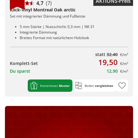
AKTIONS-Preis
4,7
(7)
Klick-Vinyl Montreal Oak arctic
Set mit integrierter Dämmung und Fußleiste
5 mm Stärke | Nutzschicht: 0,3 mm | NK 31
Integrierte Dämmung
Breites Format mit natürlichem Holzlook
statt
32,40
€/m²
19,50
Komplett-Set
€/m²
Du sparst
12,90
€/m²
Kostenloses
Muster
Boden
vergleichen