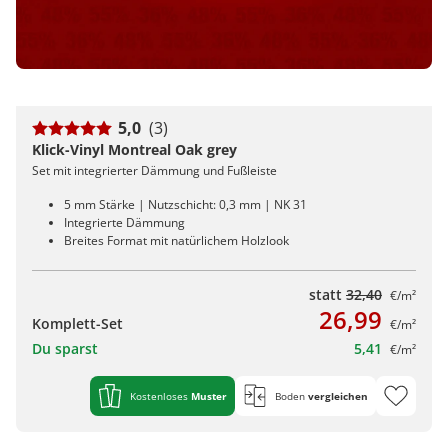
5,0
(3)
Klick-Vinyl Montreal Oak grey
Set mit integrierter Dämmung und Fußleiste
5 mm Stärke | Nutzschicht: 0,3 mm | NK 31
Integrierte Dämmung
Breites Format mit natürlichem Holzlook
statt
32,40
€/m²
26,99
Komplett-Set
€/m²
Du sparst
5,41
€/m²
Kostenloses
Muster
Boden
vergleichen