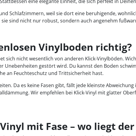
tattdessen eine elegante Einheit, die sich perfekt in Deine
nd Schlafzimmern, weil sie dort eine beruhigende, wohnlic
n sie sind nicht nur robust, sondern auch angenehm fußw
enlosen Vinylboden richtig?
t sich nicht wesentlich von anderen Klick-Vinylböden. Wicht
er Unebenheiten gestört wird. Du kannst den Boden schwim
e an Feuchteschutz und Trittsicherheit hast.
iten. Da es keine Fasen gibt, fällt jede kleinste Abweichung
halldämmung. Wir empfehlen bei Klick-Vinyl mit glatter Ob
Vinyl mit Fase – wo liegt de