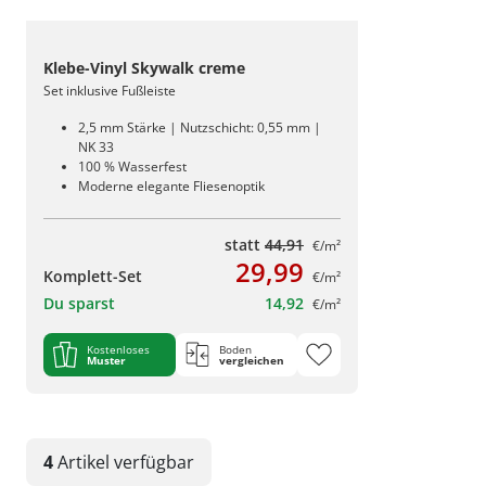
Klebe-Vinyl Skywalk creme
Set inklusive Fußleiste
2,5 mm Stärke | Nutzschicht: 0,55 mm |
NK 33
100 % Wasserfest
Moderne elegante Fliesenoptik
statt
44,91
€/m²
29,99
Komplett-Set
€/m²
Du sparst
14,92
€/m²
Kostenloses
Boden
Muster
vergleichen
4
Artikel
verfügbar