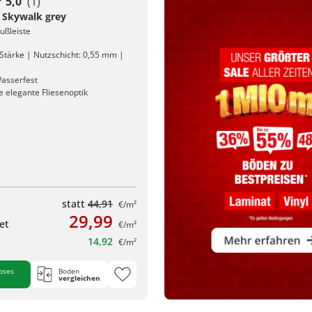
5,0
(1)
l Skywalk grey
Fußleiste
Stärke | Nutzschicht: 0,55 mm |
asserfest
 elegante Fliesenoptik
statt
44,91
€/m²
29,99
et
€/m²
14,92
€/m²
oses
Boden
vergleichen