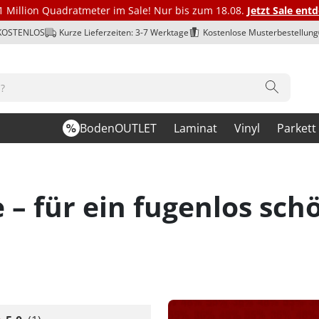
1 Million Quadratmeter im Sale! Nur bis zum 18.08.
Jetzt Sale ent
 KOSTENLOS
Kurze Lieferzeiten: 3-7 Werktage
Kostenlose Musterbestellung
BodenOUTLET
Laminat
Vinyl
Parkett
 – für ein fugenlos sc