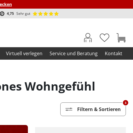
decken
4,75
Sehr gut
Virtuell verlegen
Service und Beratung
Kontakt
hönes Wohngefühl
3
Filtern & Sortieren