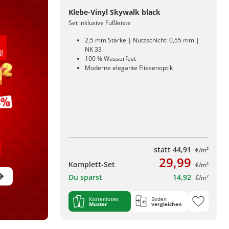
Klebe-Vinyl Skywalk black
Set inklusive Fußleiste
2,5 mm Stärke | Nutzschicht: 0,55 mm |
NK 33
100 % Wasserfest
Moderne elegante Fliesenoptik
statt
44,91
€/m²
29,99
Komplett-Set
€/m²
Du sparst
14,92
€/m²
Kostenloses
Boden
Muster
vergleichen