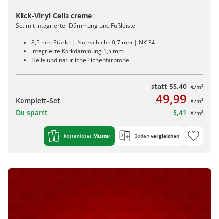
Klick-Vinyl Cella creme
Set mit integrierter Dämmung und Fußleiste
8,5 mm Stärke | Nutzschicht: 0,7 mm | NK 34
integrierte Korkdämmung 1,5 mm
Helle und natürliche Eichenfarbtöne
statt
55,40
€/m²
49,99
Komplett-Set
€/m²
Du sparst
5,41
€/m²
Kostenloses
Muster
Boden
vergleichen