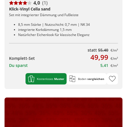
4,0
(1)
Klick-Vinyl Cella sand
Set mit integrierter Dämmung und Fußleiste
8,5 mm Stärke | Nutzschicht: 0,7 mm | NK 34
integrierte Korkdämmung 1,5 mm
Natürlicher Eichenlook für klassische Eleganz
statt
55,40
€/m²
49,99
Komplett-Set
€/m²
Du sparst
5,41
€/m²
Kostenloses
Muster
Boden
vergleichen