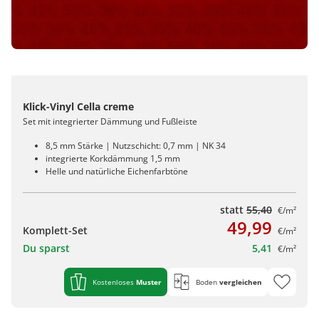
Klick-Vinyl Cella creme
Set mit integrierter Dämmung und Fußleiste
8,5 mm Stärke | Nutzschicht: 0,7 mm | NK 34
integrierte Korkdämmung 1,5 mm
Helle und natürliche Eichenfarbtöne
statt
55,40
€/m²
49,99
Komplett-Set
€/m²
Du sparst
5,41
€/m²
Kostenloses
Muster
Boden
vergleichen