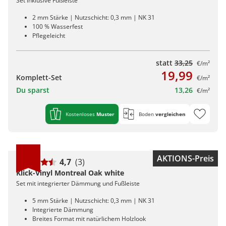
Set inklusive Fußleiste
2 mm Stärke | Nutzschicht: 0,3 mm | NK 31
100 % Wasserfest
Pflegeleicht
statt
33,25
€/m²
19,99
Komplett-Set
€/m²
Du sparst
13,26
€/m²
Kostenloses
Muster
Boden
vergleichen
AKTIONS-Preis
4,7
(3)
Klick-Vinyl Montreal Oak white
Set mit integrierter Dämmung und Fußleiste
5 mm Stärke | Nutzschicht: 0,3 mm | NK 31
Integrierte Dämmung
Breites Format mit natürlichem Holzlook