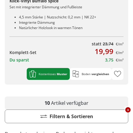
Klick-Vinyl Buffalo spice
Set mit integrierter Dämmung und Fußleiste
4,5 mm Stärke | Nutzschicht: 0,2 mm | NK 22+
Integrierte Dämmung
Natürlicher Holzlook in warmen Tönen
statt
23,74
€/m²
19,99
Komplett-Set
€/m²
Du sparst
3,75
€/m²
Kostenloses
Muster
Boden
vergleichen
10
Artikel
verfügbar
3
Filtern & Sortieren