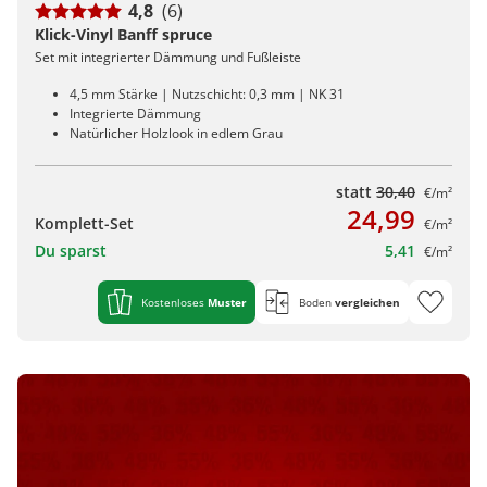
4,8
(6)
Klick-Vinyl Banff spruce
Set mit integrierter Dämmung und Fußleiste
4,5 mm Stärke | Nutzschicht: 0,3 mm | NK 31
Integrierte Dämmung
Natürlicher Holzlook in edlem Grau
statt
30,40
€/m²
24,99
Komplett-Set
€/m²
Du sparst
5,41
€/m²
Kostenloses
Muster
Boden
vergleichen