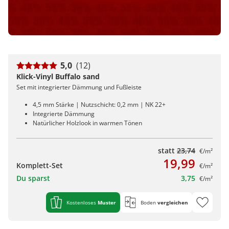
5,0
(12)
Klick-Vinyl Buffalo sand
Set mit integrierter Dämmung und Fußleiste
4,5 mm Stärke | Nutzschicht: 0,2 mm | NK 22+
Integrierte Dämmung
Natürlicher Holzlook in warmen Tönen
statt
23,74
€/m²
19,99
Komplett-Set
€/m²
Du sparst
3,75
€/m²
Kostenloses
Muster
Boden
vergleichen