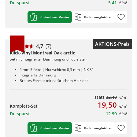
Du sparst
5,41
€/m²
Kostenloses
Muster
Boden
vergleichen
AKTIONS-Preis
4,7
(7)
Klick-Vinyl Montreal Oak arctic
Set mit integrierter Dämmung und Fußleiste
5 mm Stärke | Nutzschicht: 0,3 mm | NK 31
Integrierte Dämmung
Breites Format mit natürlichem Holzlook
statt
32,40
€/m²
19,50
Komplett-Set
€/m²
Du sparst
12,90
€/m²
Kostenloses
Muster
Boden
vergleichen