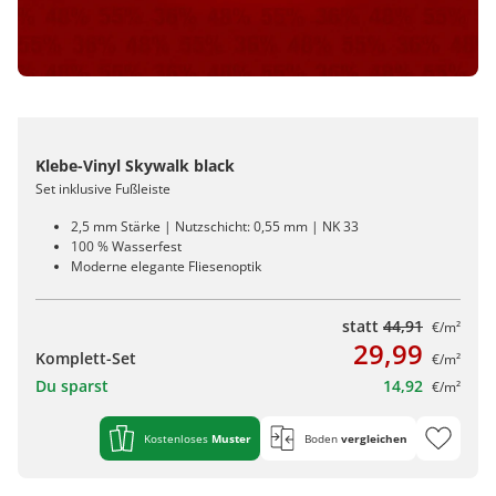
Klebe-Vinyl Skywalk black
Set inklusive Fußleiste
2,5 mm Stärke | Nutzschicht: 0,55 mm | NK 33
100 % Wasserfest
Moderne elegante Fliesenoptik
statt
44,91
€/m²
29,99
Komplett-Set
€/m²
Du sparst
14,92
€/m²
Kostenloses
Muster
Boden
vergleichen