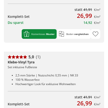
statt
41,91
€/m²
26,99
Komplett-Set
€/m²
Du sparst
14,92
€/m²
Kostenloses
Muster
Boden
vergleichen
5,0
(1)
Klebe-Vinyl Tyra
Set inklusive Fußleiste
2,5 mm Stärke | Nutzschicht: 0,55 mm | NK 33
100 % Wasserfest
Hochwertiger Look für exklusive Wohnwelten
statt
41,91
€/m²
26,99
Komplett-Set
€/m²