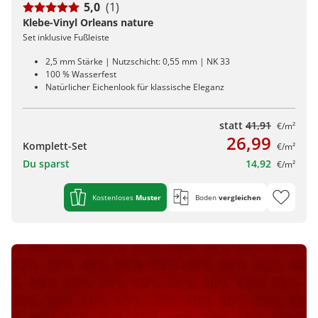
5,0
(1)
Klebe-Vinyl Orleans nature
Set inklusive Fußleiste
2,5 mm Stärke | Nutzschicht: 0,55 mm | NK 33
100 % Wasserfest
Natürlicher Eichenlook für klassische Eleganz
statt
41,91
€/m²
26,99
Komplett-Set
€/m²
Du sparst
14,92
€/m²
Kostenloses
Muster
Boden
vergleichen