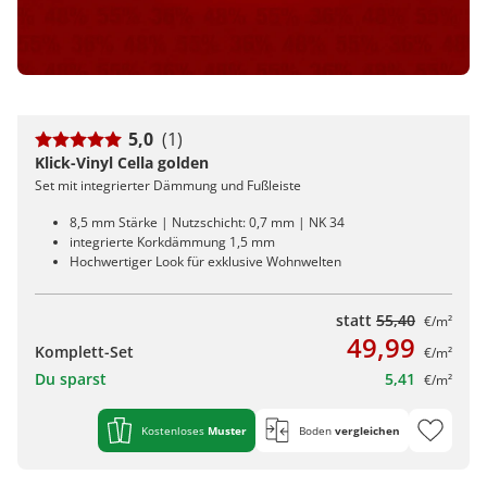
5,0
(1)
Klick-Vinyl Cella golden
Set mit integrierter Dämmung und Fußleiste
8,5 mm Stärke | Nutzschicht: 0,7 mm | NK 34
integrierte Korkdämmung 1,5 mm
Hochwertiger Look für exklusive Wohnwelten
statt
55,40
€/m²
49,99
Komplett-Set
€/m²
Du sparst
5,41
€/m²
Kostenloses
Muster
Boden
vergleichen