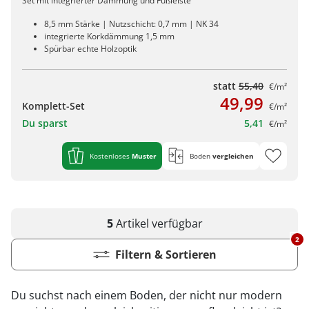
Set mit integrierter Dämmung und Fußleiste
8,5 mm Stärke | Nutzschicht: 0,7 mm | NK 34
integrierte Korkdämmung 1,5 mm
Spürbar echte Holzoptik
statt
55,40
€/m²
49,99
Komplett-Set
€/m²
Du sparst
5,41
€/m²
Kostenloses
Muster
Boden
vergleichen
5
Artikel
verfügbar
2
Filtern & Sortieren
Du suchst nach einem Boden, der nicht nur modern