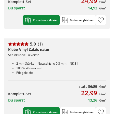
24,99
Komplett-Set
€/m²
Du sparst
14,92
€/m²
Kostenloses
Muster
Boden
vergleichen
5,0
(1)
Klebe-Vinyl Calais natur
Set inklusive Fußleiste
2 mm Stärke | Nutzschicht: 0,3 mm | NK 31
100 % Wasserfest
Pflegeleicht
statt
36,25
€/m²
22,99
Komplett-Set
€/m²
Du sparst
13,26
€/m²
Kostenloses
Muster
Boden
vergleichen