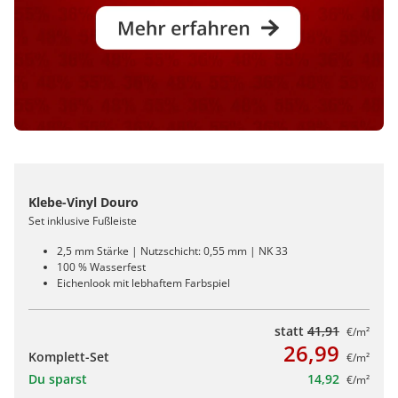
Klebe-Vinyl Douro
Set inklusive Fußleiste
2,5 mm Stärke | Nutzschicht: 0,55 mm | NK 33
100 % Wasserfest
Eichenlook mit lebhaftem Farbspiel
statt
41,91
€/m²
26,99
Komplett-Set
€/m²
Du sparst
14,92
€/m²