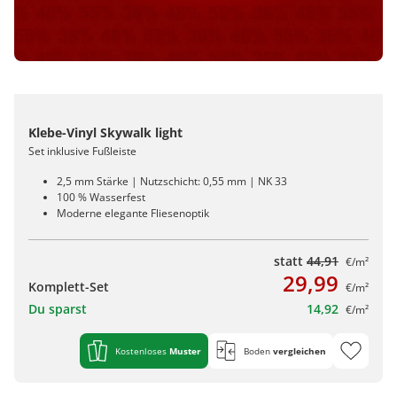
Klebe-Vinyl Skywalk light
Set inklusive Fußleiste
2,5 mm Stärke | Nutzschicht: 0,55 mm | NK 33
100 % Wasserfest
Moderne elegante Fliesenoptik
statt
44,91
€/m²
29,99
Komplett-Set
€/m²
Du sparst
14,92
€/m²
Kostenloses
Muster
Boden
vergleichen