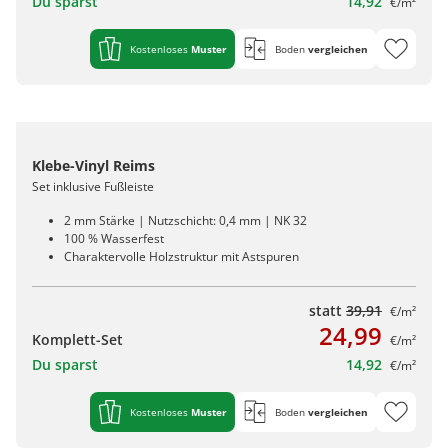
Du sparst
14,92
€/m²
Kostenloses
Muster
Boden
vergleichen
Klebe-Vinyl Reims
Set inklusive Fußleiste
2 mm Stärke | Nutzschicht: 0,4 mm | NK 32
100 % Wasserfest
Charaktervolle Holzstruktur mit Astspuren
statt
39,91
€/m²
24,99
Komplett-Set
€/m²
Du sparst
14,92
€/m²
Kostenloses
Muster
Boden
vergleichen