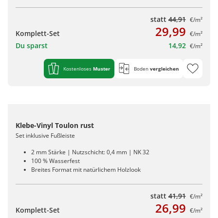
statt
44,91
€/m²
29,99
Komplett-Set
€/m²
Du sparst
14,92
€/m²
Kostenloses
Muster
Boden
vergleichen
Klebe-Vinyl Toulon rust
Set inklusive Fußleiste
2 mm Stärke | Nutzschicht: 0,4 mm | NK 32
100 % Wasserfest
Breites Format mit natürlichem Holzlook
statt
41,91
€/m²
26,99
Komplett-Set
€/m²