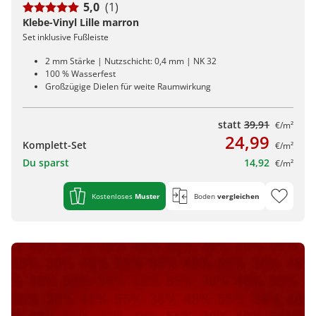
5,0
(1)
Klebe-Vinyl Lille marron
Set inklusive Fußleiste
2 mm Stärke | Nutzschicht: 0,4 mm | NK 32
100 % Wasserfest
Großzügige Dielen für weite Raumwirkung
statt
39,91
€/m²
24,99
Komplett-Set
€/m²
Du sparst
14,92
€/m²
Kostenloses
Muster
Boden
vergleichen