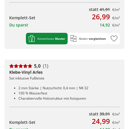
statt
41,91
€/m²
26,99
Komplett-Set
€/m²
Du sparst
14,92
€/m²
Kostenloses
Muster
Boden
vergleichen
5,0
(1)
Klebe-Vinyl Arles
Set inklusive Fußleiste
2 mm Stärke | Nutzschicht: 0,4 mm | NK 32
100 % Wasserfest
Charaktervolle Holzstruktur mit Astspuren
statt
39,91
€/m²
24,99
Komplett-Set
€/m²