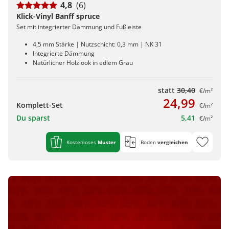
4,8
(6)
Klick-Vinyl Banff spruce
Set mit integrierter Dämmung und Fußleiste
4,5 mm Stärke | Nutzschicht: 0,3 mm | NK 31
Integrierte Dämmung
Natürlicher Holzlook in edlem Grau
statt
30,40
€/m²
24,99
Komplett-Set
€/m²
Du sparst
5,41
€/m²
Kostenloses
Muster
Boden
vergleichen