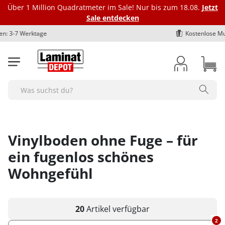
Über 1 Million Quadratmeter im Sale! Nur bis zum 18.08.
Jetzt
Sale entdecken
Kostenlose Musterbestellung
Laminat
Vinylböden
Bioböden
Parkett
Dämmung
Fußleisten
Marken
Zubehör
BodenOUTLET Restposten
Search
Alle Laminat-Böden
Alle Vinylböden
Alle-Bioböden
Alle Parkettböden
Alle Dämmungen
Alle Fußleisten
bodomo
Alle Zubehörartikel
Alle Restposten
Farbgebung
Art des Vinylbodens
Art des Biobodens
Farbgebung
Trittschalldämmung Laminat
Fußleiste Klassik - Höhe 40 mm
Ecken und Verbinder
bodomoCORE
Restposten Laminat
hell
Klick-Vinyl
Multilayer
hell
Alle Ecken und Verbinder
Optik
Farbgebung
Farbgebung
Optik
Schienen und Bodenprofile
Trittschalldämmung Vinylboden
Fußleiste Exquisit - Höhe 58 mm
bodomoWAVE
Restposten Klick-Vinyl
Vinylboden ohne Fuge – für
mittel
Klebe-Vinyl
Semi-Rigid
mittel
Innenecken - Höhe 40 mm
1-Stab / Landhausdiele
hell
hell
1-Stab / Landhausdiele
Alle Schienen und Bodenprofile
Format
Optik
Optik
Format
Verlegezubehör
Trittschalldämmung Parkett
Fußleiste Premium "Hamburger-Leiste"
COREtec
Restposten Klebe-Vinyl
dunkel
Rigid-Vinyl
dunkel
Innenecken - Höhe 58 mm
ein fugenlos schönes
2-Stab
braun
mittel
Fischgrät
Übergangsprofile
Fliese
1-Stab / Landhausdiele
1-Stab / Landhausdiele
Langdiele
Verlegewerkzeug
Marken
Format
Format
Fuge / Fase
Pflegemittel Boden
Zubehör Dämmung
Fußleiste Premium "Weimarer Leiste"
Dr. Schutz
Deal des Monats
grau
Luxus-Vinyl
Außenecken - Höhe 40 mm
Wohngefühl
3-Stab / Schiffsboden
dunkel
dunkel
Anpassungsprofile
Diele normal
Fischgrät
Fliesenoptik
Silikon, Acryl & Kleber
bodomo
Fliese
Fliese
Fase (4-seitig)
Alle Pflegemittel
Fuge / Fase
Marken
Fuge / Fase
Sonstiges
Bodenreparatur und -schutz
weiss
Außenecken - Höhe 58 mm
Aluband
Viertelstäbe
Fischgrät
grau
Abschlussprofile
Egger
Breitdiele
Fliesenoptik
Untergrund Vorbereitung
bodomoWAVE
Diele normal
Diele normal
Fuge (4-seitig)
Pflegemittel Laminat
Ohne Fuge
bodomo
Ohne Fuge
Fußbodenheizung geeignet
Bodenreparatur
Sonstiges
Fuge / Fase
Verlegeart
Werkzeug & Zubehör
Untergrundvorbereitung
Verbinder - Höhe 40 mm
Fliesenoptik
weiss
Terrassenabschlüsse
Langdiele
Eichenoptik
Aluband
Dampfbremse
sonstige Fußleisten
Egger
Breitdiele
Breitdiele
Pflegemittel Vinylboden
Heson
Fase (4-seitig)
bodomoCORE
Fase (4-seitig)
Parkett Eiche
Bodenschutz
Feuchtraumgeeignet
Ohne Fuge
klicken
Pflegemittel Parkett
Klebe-Vinyl Zubehör
20
Artikel
verfügbar
Werkzeug & Zubehör
Verlegeart
Sonstiges
Verbinder - Höhe 58 mm
Winkelprofile
Schlossdiele
Montage Clipse
Kronotex
Langdiele
Langdiele
Pflegemittel Rigid-Vinyl
Fuge (2-seitig)
COREtec
Fuge (4-seitig)
Parkett von BoDomo
Dampfbremse
2
Zubehör Fußleisten
Fußbodenheizung geeignet
Fase (4-seitig)
Dämmung