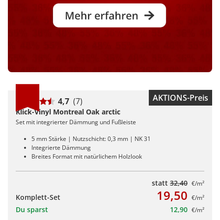
AKTIONS-Preis
4,7
(7)
Klick-Vinyl Montreal Oak arctic
Set mit integrierter Dämmung und Fußleiste
5 mm Stärke | Nutzschicht: 0,3 mm | NK 31
Integrierte Dämmung
Breites Format mit natürlichem Holzlook
statt
32,40
€/m²
19,50
Komplett-Set
€/m²
Du sparst
12,90
€/m²