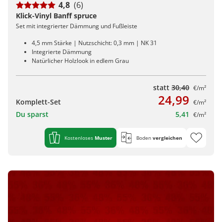
4,8
(6)
Klick-Vinyl Banff spruce
Set mit integrierter Dämmung und Fußleiste
4,5 mm Stärke | Nutzschicht: 0,3 mm | NK 31
Integrierte Dämmung
Natürlicher Holzlook in edlem Grau
statt
30,40
€/m²
24,99
Komplett-Set
€/m²
Du sparst
5,41
€/m²
Kostenloses
Muster
Boden
vergleichen