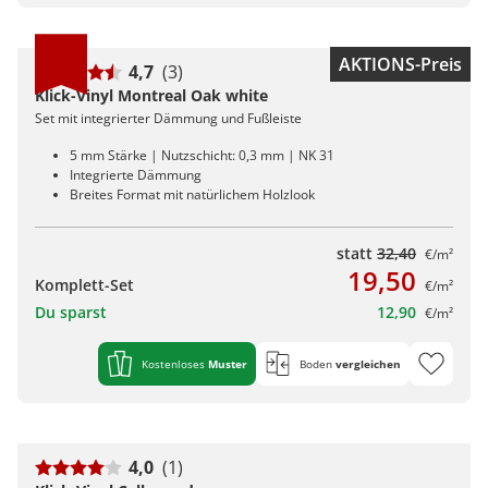
AKTIONS-Preis
4,7
(3)
Klick-Vinyl Montreal Oak white
Set mit integrierter Dämmung und Fußleiste
5 mm Stärke | Nutzschicht: 0,3 mm | NK 31
Integrierte Dämmung
Breites Format mit natürlichem Holzlook
statt
32,40
€/m²
19,50
Komplett-Set
€/m²
Du sparst
12,90
€/m²
Kostenloses
Muster
Boden
vergleichen
4,0
(1)