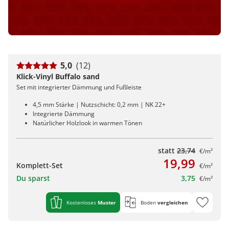
5,0
(12)
Klick-Vinyl Buffalo sand
Set mit integrierter Dämmung und Fußleiste
4,5 mm Stärke | Nutzschicht: 0,2 mm | NK 22+
Integrierte Dämmung
Natürlicher Holzlook in warmen Tönen
statt
23,74
€/m²
19,99
Komplett-Set
€/m²
Du sparst
3,75
€/m²
Kostenloses
Muster
Boden
vergleichen