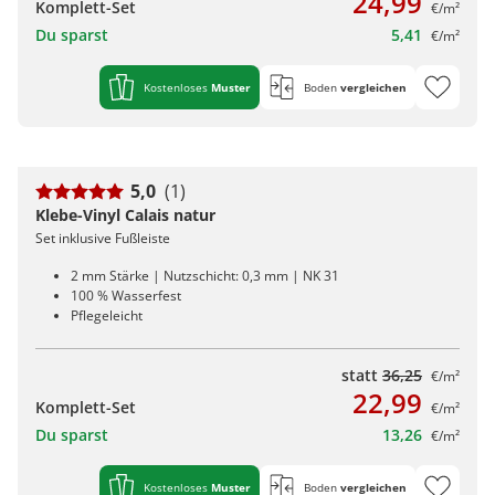
24,99
Komplett-Set
€/m²
Du sparst
5,41
€/m²
Kostenloses
Muster
Boden
vergleichen
5,0
(1)
Klebe-Vinyl Calais natur
Set inklusive Fußleiste
2 mm Stärke | Nutzschicht: 0,3 mm | NK 31
100 % Wasserfest
Pflegeleicht
statt
36,25
€/m²
22,99
Komplett-Set
€/m²
Du sparst
13,26
€/m²
Kostenloses
Muster
Boden
vergleichen