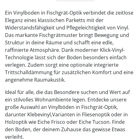
1
Ein Vinylboden in Fischgrät-Optik verbindet die zeitlose
Eleganz eines klassischen Parketts mit der
2
Widerstandsfähigkeit und Pflegeleichtigkeit von Vinyl.
3
Das markante Fischgrätmuster bringt Bewegung und
Struktur in deine Räume und schafft eine edle,
4
raffinierte Atmosphäre. Dank moderner Klick-Vinyl-
Technologie lässt sich der Boden besonders einfach
5
verlegen. Zudem sorgt eine optionale integrierte
6
Trittschalldämmung für zusätzlichen Komfort und eine
angenehme Raumakustik.
7
Ideal für alle, die das Besondere suchen und Wert auf
ein stilvolles Wohnambiente legen. Entdecke unsere
große Auswahl an Vinylböden in Fischgrät-Optik,
darunter Klebevinyl,Varianten in Fliesenoptik oder in
Holzoptik wie Eiche Frisco oder Eiche Tucson. Finde
den Boden, der deinem Zuhause das gewisse Etwas
verleiht.