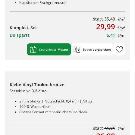
Klassisches Fischgrätmuster
statt
35,40
€/m²
29,99
Komplett-Set
€/m²
Du sparst
5,41
€/m²
Kostenloses
Muster
Boden
vergleichen
Klebe-Vinyl Toulon bronze
Set inklusive Fußleiste
2 mm Stärke | Nutzschicht: 0,4 mm | NK 32
100 % Wasserfest
Breites Format mit natürlichem Holzlook
statt
41,91
€/m²