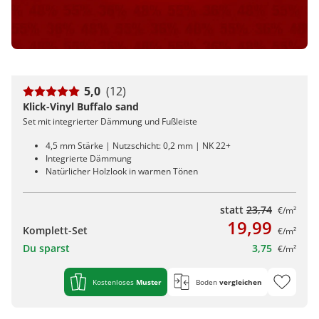
5,0
(12)
Klick-Vinyl Buffalo sand
Set mit integrierter Dämmung und Fußleiste
4,5 mm Stärke | Nutzschicht: 0,2 mm | NK 22+
Integrierte Dämmung
Natürlicher Holzlook in warmen Tönen
statt
23,74
€/m²
19,99
Komplett-Set
€/m²
Du sparst
3,75
€/m²
Kostenloses
Muster
Boden
vergleichen