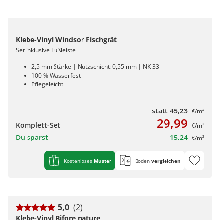
Klebe-Vinyl Windsor Fischgrät
Set inklusive Fußleiste
2,5 mm Stärke | Nutzschicht: 0,55 mm | NK 33
100 % Wasserfest
Pflegeleicht
statt
45,23
€/m²
29,99
Komplett-Set
€/m²
Du sparst
15,24
€/m²
Kostenloses
Muster
Boden
vergleichen
5,0
(2)
Klebe-Vinyl Bifore nature