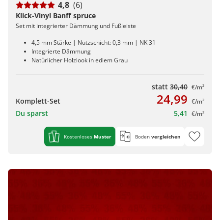
4,8
(6)
Klick-Vinyl Banff spruce
Set mit integrierter Dämmung und Fußleiste
4,5 mm Stärke | Nutzschicht: 0,3 mm | NK 31
Integrierte Dämmung
Natürlicher Holzlook in edlem Grau
statt
30,40
€/m²
24,99
Komplett-Set
€/m²
Du sparst
5,41
€/m²
Kostenloses
Muster
Boden
vergleichen