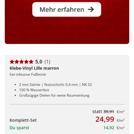
5,0
(1)
Klebe-Vinyl Lille marron
Set inklusive Fußleiste
2 mm Stärke | Nutzschicht: 0,4 mm | NK 32
100 % Wasserfest
Großzügige Dielen für weite Raumwirkung
statt
39,91
€/m²
24,99
Komplett-Set
€/m²
Du sparst
14,92
€/m²