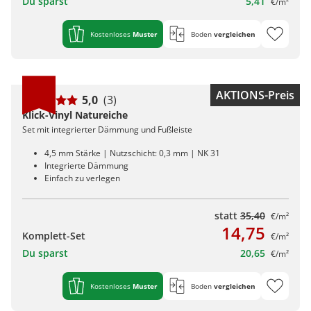
Du sparst
5,41
€/m²
Kostenloses
Muster
Boden
vergleichen
AKTIONS-Preis
5,0
(3)
Klick-Vinyl Natureiche
Set mit integrierter Dämmung und Fußleiste
4,5 mm Stärke | Nutzschicht: 0,3 mm | NK 31
Integrierte Dämmung
Einfach zu verlegen
statt
35,40
€/m²
14,75
Komplett-Set
€/m²
Du sparst
20,65
€/m²
Kostenloses
Muster
Boden
vergleichen