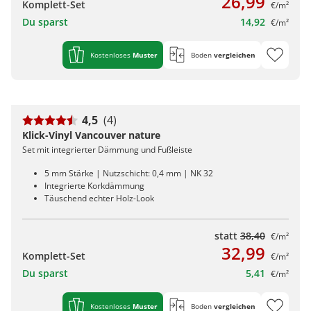
26,99
Komplett-Set
€/m²
Du sparst
14,92
€/m²
Kostenloses
Muster
Boden
vergleichen
4,5
(4)
Klick-Vinyl Vancouver nature
Set mit integrierter Dämmung und Fußleiste
5 mm Stärke | Nutzschicht: 0,4 mm | NK 32
Integrierte Korkdämmung
Täuschend echter Holz-Look
statt
38,40
€/m²
32,99
Komplett-Set
€/m²
Du sparst
5,41
€/m²
Kostenloses
Muster
Boden
vergleichen